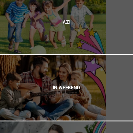
AZI
ÎN WEEKEND