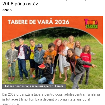
2008 până astăzi
GOKID
Tabere pentru Copii si Sejururi pentru Familii
Din 2008 organizăm tabere pentru copii, adolescenți și familii, iar
în tot acest timp Tumba a devenit o comunitate: un loc al
aventurii, al...