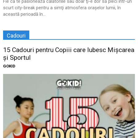
Fie că te pasionează călătoriile sau doar ţi-e dor să pleci într-un
scurt city-break pentru a simţi atmosfera oraşelor lumii, în
această perioadă în...
Cadouri
15 Cadouri pentru Copiii care Iubesc Mișcarea
și Sportul
GOKID