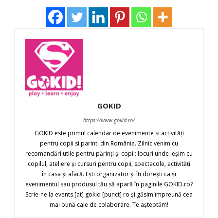
GOKID
https://www.gokid.ro/
GOKID este primul calendar de evenimente si activităţi
pentru copii si parinti din România. Zilnic venim cu
recomandări utile pentru părinţi şi copii: locuri unde ieşim cu
copilul, ateliere şi cursuri pentru copii, spectacole, activităţi
în casa şi afară. Eşti organizator şi îţi doreşti ca şi
evenimentul sau produsul tău să apară în paginile GOKID.ro?
Scrie-ne la events [at] gokid [punct] ro şi găsim împreună cea
mai bună cale de colaborare. Te aşteptăm!