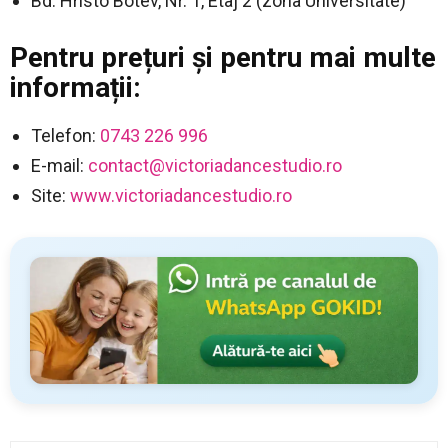
Bd. Hristo Botev, Nr. 1, Etaj 2 (zona Universitate)
Pentru prețuri și pentru mai multe
informații:
Telefon:
0743 226 996
E-mail:
contact@victoriadancestudio.ro
Site:
www.victoriadancestudio.ro