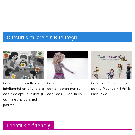
Cursuri similare din București
Cursuri de dezvoltare a
Cursuri de dans
Cursul de Dans Creativ
inteligentei emotionale la
contemporan pentru
pentru Pitici de 4-8 Ani la
copii: ce opțiuni există și
copii de 6-11 ani la CNDB
Casa Pixie
cum alegi programul
potrivit
Locatii kid-friendly