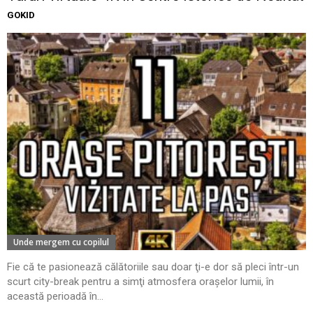
GOKID
Unde mergem cu copilul
Fie că te pasionează călătoriile sau doar ţi-e dor să pleci într-un
scurt city-break pentru a simţi atmosfera oraşelor lumii, în
această perioadă în...