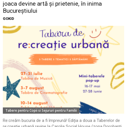
joaca devine artă și prietenie, în inima
Bucureștiului
GOKID
Tabere pentru Copii si Sejururi pentru Familii
Re:creăm bucuria de a fi împreună! Ediția a doua a Taberelor de
re:creație urbană revine la Carolia Social House (zona Dorobanți,