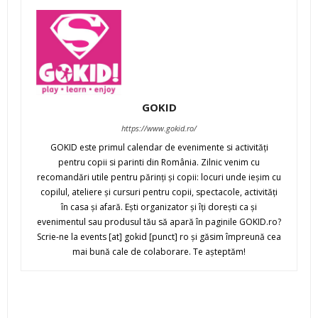
GOKID
https://www.gokid.ro/
GOKID este primul calendar de evenimente si activităţi
pentru copii si parinti din România. Zilnic venim cu
recomandări utile pentru părinţi şi copii: locuri unde ieşim cu
copilul, ateliere şi cursuri pentru copii, spectacole, activităţi
în casa şi afară. Eşti organizator şi îţi doreşti ca şi
evenimentul sau produsul tău să apară în paginile GOKID.ro?
Scrie-ne la events [at] gokid [punct] ro şi găsim împreună cea
mai bună cale de colaborare. Te aşteptăm!