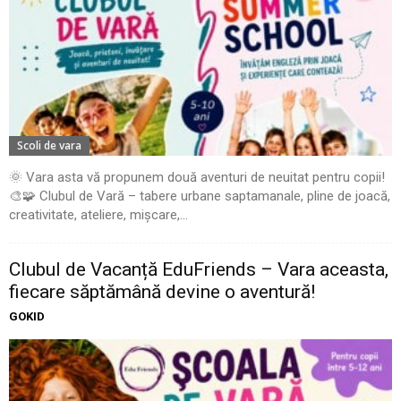
Scoli de vara
🌞 Vara asta vă propunem două aventuri de neuitat pentru copii!
🎨🧩 Clubul de Vară – tabere urbane saptamanale, pline de joacă,
creativitate, ateliere, mișcare,...
Clubul de Vacanță EduFriends – Vara aceasta,
fiecare săptămână devine o aventură!
GOKID