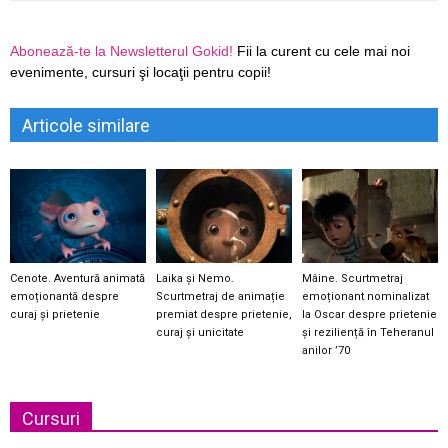
Abonează-te la Newsletterul Gokid!
Fii la curent cu cele mai noi
evenimente, cursuri şi locaţii pentru copii!
Articole similare
Cenote. Aventură animată
Laika și Nemo.
Mâine. Scurtmetraj
emoționantă despre
Scurtmetraj de animație
emoționant nominalizat
curaj și prietenie
premiat despre prietenie,
la Oscar despre prietenie
curaj și unicitate
și reziliență în Teheranul
anilor ’70
Cursuri