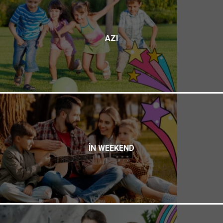
AZI
ÎN WEEKEND