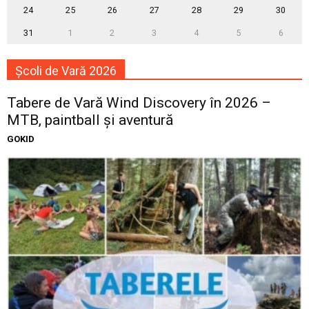
24
25
26
27
28
29
30
31
1
2
3
4
5
6
Școli de Vară 2026
Tabere de Vară Wind Discovery în 2026 –
MTB, paintball și aventură
GOKID