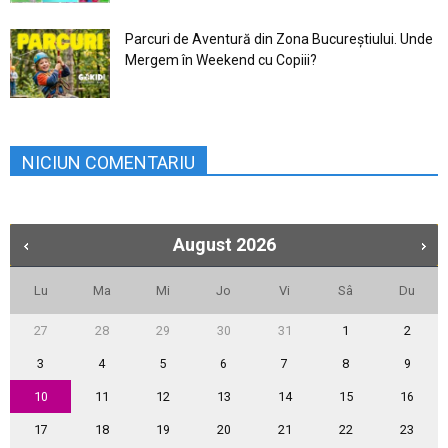
Parcuri de Aventură din Zona Bucureştiului. Unde
Mergem în Weekend cu Copiii?
NICIUN COMENTARIU
August
2026
Lu
Ma
Mi
Jo
Vi
Sâ
Du
27
28
29
30
31
1
2
3
4
5
6
7
8
9
10
11
12
13
14
15
16
17
18
19
20
21
22
23