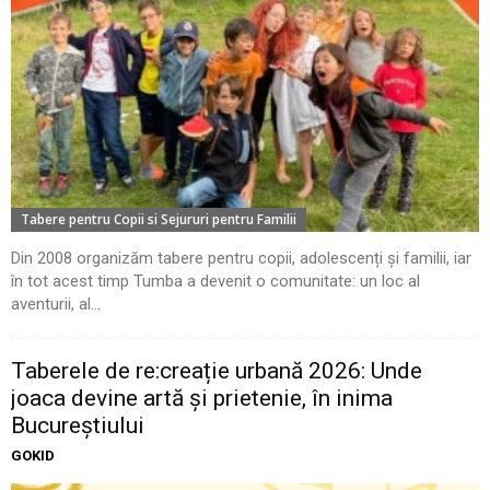
Tabere pentru Copii si Sejururi pentru Familii
Din 2008 organizăm tabere pentru copii, adolescenți și familii, iar
în tot acest timp Tumba a devenit o comunitate: un loc al
aventurii, al...
Taberele de re:creație urbană 2026: Unde
joaca devine artă și prietenie, în inima
Bucureștiului
GOKID