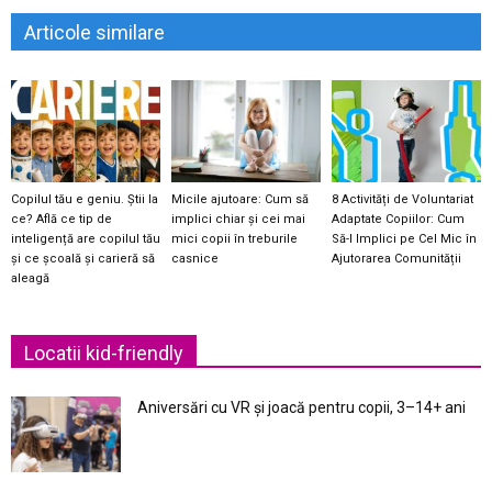
Articole similare
Copilul tău e geniu. Știi la
Micile ajutoare: Cum să
8 Activități de Voluntariat
ce? Află ce tip de
implici chiar și cei mai
Adaptate Copiilor: Cum
inteligență are copilul tău
mici copii în treburile
Să-l Implici pe Cel Mic în
și ce școală și carieră să
casnice
Ajutorarea Comunității
aleagă
Locatii kid-friendly
Aniversări cu VR și joacă pentru copii, 3–14+ ani