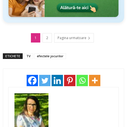
1
2
Pagina urmatoare
ETICHETE
TV
efectele jocurilor