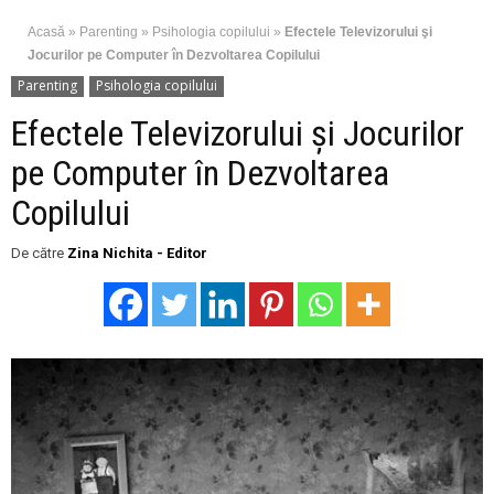
Acasă
»
Parenting
»
Psihologia copilului
»
Efectele Televizorului şi
Jocurilor pe Computer în Dezvoltarea Copilului
Parenting
Psihologia copilului
Efectele Televizorului şi Jocurilor
pe Computer în Dezvoltarea
Copilului
De către
Zina Nichita - Editor