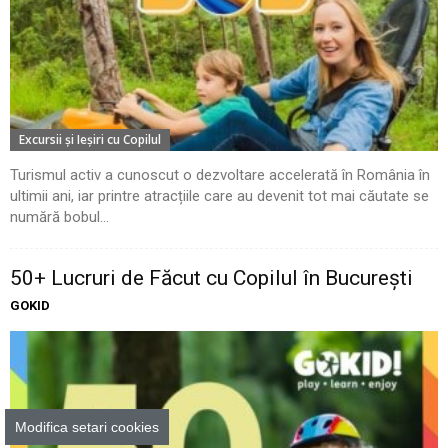
Excursii şi Ieşiri cu Copilul
Turismul activ a cunoscut o dezvoltare accelerată în România în
ultimii ani, iar printre atracțiile care au devenit tot mai căutate se
numără bobul...
50+ Lucruri de Făcut cu Copilul în București
GOKID
Modifica setari cookies