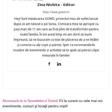
Zina Nichita - Editor
https://www.gokid.ro/
Hey! Sunt iniţiatoarea GOKID, proiectul meu de suflet lansat
după ce am născut-o pe Sonia. Comoara mea se apropie cu
paşi mari de 11 ani care au fost plini de transformări pentru
toată familia. În tot acest timp mi-am dorit să ieşim
împreună, să ne bucurăm cu toţii de plăcerea de a ne întâlni
şi conecta cu alţi copii şi părinţi. Sper ca recomandările
noastre de evenimente şi activităţi să te ajute să petreci clipe
minunate în familie!
Abonează-te la Newsletterul Gokid!
Fii la curent cu cele mai noi
evenimente, cursuri şi locaţii pentru copii!