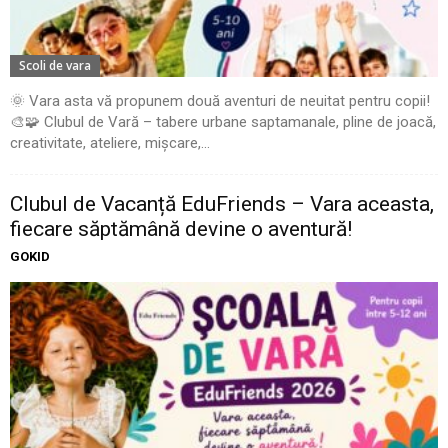
Scoli de vara
🌞 Vara asta vă propunem două aventuri de neuitat pentru copii!
🎨🧩 Clubul de Vară – tabere urbane saptamanale, pline de joacă,
creativitate, ateliere, mișcare,...
Clubul de Vacanță EduFriends – Vara aceasta,
fiecare săptămână devine o aventură!
GOKID