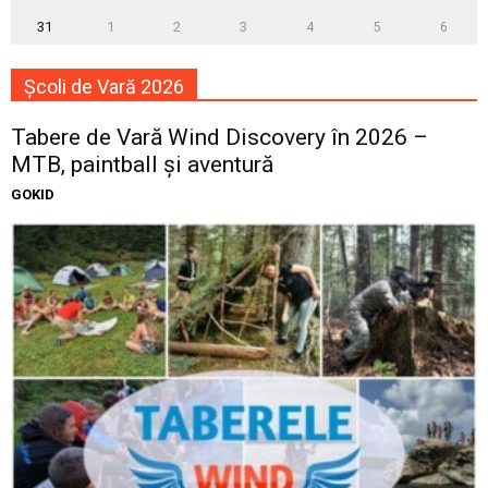
31
1
2
3
4
5
6
Școli de Vară 2026
Tabere de Vară Wind Discovery în 2026 –
MTB, paintball și aventură
GOKID