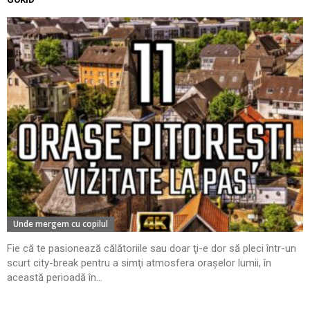
Unde mergem cu copilul
Fie că te pasionează călătoriile sau doar ţi-e dor să pleci într-un
scurt city-break pentru a simţi atmosfera oraşelor lumii, în
această perioadă în...