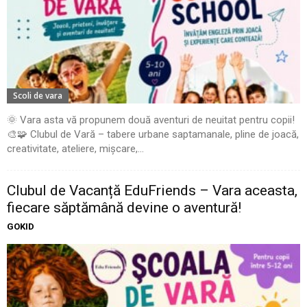
Scoli de vara
🌞 Vara asta vă propunem două aventuri de neuitat pentru copii!
🎨🧩 Clubul de Vară – tabere urbane saptamanale, pline de joacă,
creativitate, ateliere, mișcare,...
Clubul de Vacanță EduFriends – Vara aceasta,
fiecare săptămână devine o aventură!
GOKID