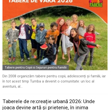
Tabere pentru Copii si Sejururi pentru Familii
Din 2008 organizăm tabere pentru copii, adolescenți și familii, iar
în tot acest timp Tumba a devenit o comunitate: un loc al
aventurii, al...
Taberele de re:creație urbană 2026: Unde
joaca devine artă și prietenie, în inima