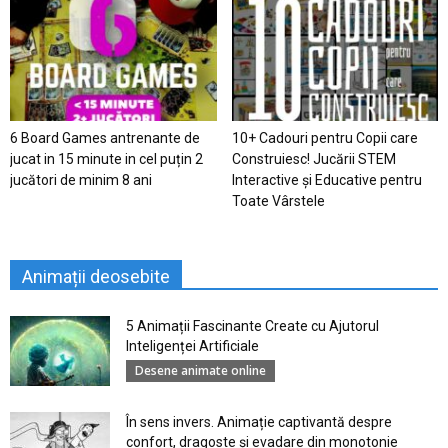
6 Board Games antrenante de
10+ Cadouri pentru Copii care
jucat in 15 minute in cel puțin 2
Construiesc! Jucării STEM
jucători de minim 8 ani
Interactive și Educative pentru
Toate Vârstele
Animații deosebite
5 Animații Fascinante Create cu Ajutorul
Inteligenței Artificiale
Desene animate online
În sens invers. Animație captivantă despre
confort, dragoste și evadare din monotonie