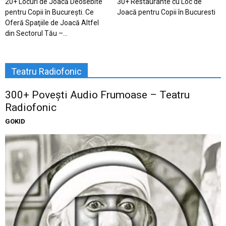
20+ Locuri de Joacă Deosebite
30+ Restaurante cu Loc de
pentru Copii în Bucureşti. Ce
Joacă pentru Copii în Bucuresti
Oferă Spaţiile de Joacă Altfel
din Sectorul Tău –...
Teatru Radiofonic
300+ Povești Audio Frumoase – Teatru
Radiofonic
GOKID