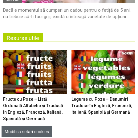
Dacă e momentul să cumperi un cadou pentru o fetiță de 5 ani,
nu trebuie să-ți faci griji, există o întreagă varietate de opțiuni...
Resurse utile
Fructe cu Poze – Listă
Legume cu Poze – Denumiri
Ordonată Alfabetic şi Tradusă
Traduse în Engleză, Franceză,
în Engleză, Franceză, Italiană,
Italiană, Spaniolă şi Germană
Spaniolă şi Germană
Modifica setari cookies