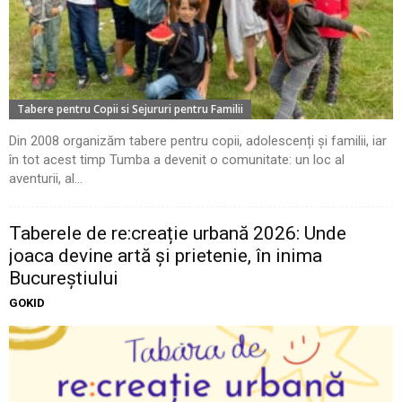
Tabere pentru Copii si Sejururi pentru Familii
Din 2008 organizăm tabere pentru copii, adolescenți și familii, iar
în tot acest timp Tumba a devenit o comunitate: un loc al
aventurii, al...
Taberele de re:creație urbană 2026: Unde
joaca devine artă și prietenie, în inima
Bucureștiului
GOKID