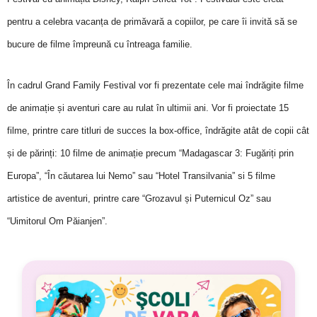
pentru a celebra vacanța de primăvară a copiilor, pe care îi invită să se
bucure de filme împreună cu întreaga familie.
În cadrul Grand Family Festival vor fi prezentate cele mai îndrăgite filme
de animație și aventuri care au rulat în ultimii ani. Vor fi proiectate 15
filme, printre care titluri de succes la box-office, îndrăgite atât de copii cât
și de părinți: 10 filme de animație precum “Madagascar 3: Fug
ăriți prin
Europa”
, “În căutarea lui Nemo” sau “Hotel Transilvania” si 5 filme
artistice de aventuri, printre care “Grozavul și Puternicul Oz” sau
“Uimitorul Om Păianjen”.