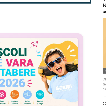
N
G
Cl
ta
di
C