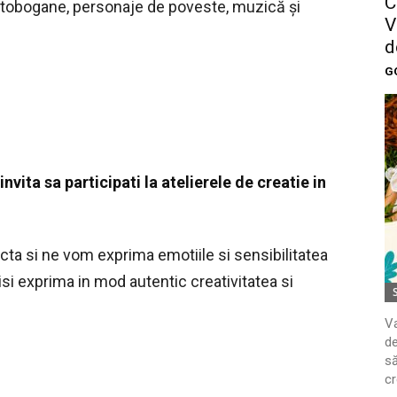
C
, tobogane, personaje de poveste, muzică și
V
d
G
invita sa participati la atelierele de creatie in
cta si ne vom exprima emotiile si sensibilitatea
i isi exprima in mod autentic creativitatea si
Va
de
să
cr