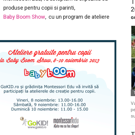
T
produse pentru copii si parinti,
2
Baby Boom Show
, cu un program de ateliere
G
Va
pe
su
T