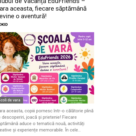
lubul de Vacanță EduFriends –
ara aceasta, fiecare săptămână
evine o aventură!
OKID
Scoli de vara
ra aceasta, copiii pornesc într-o călătorie plină
 descoperiri, joacă și prietenie! Fiecare
ptămână aduce o tematică nouă, activități
eative și experiențe memorabile. În cele...