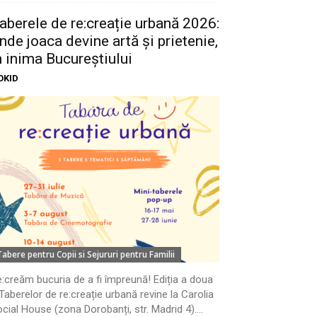
aberele de re:creație urbană 2026:
nde joaca devine artă și prietenie,
n inima Bucureștiului
OKID
Tabere pentru Copii si Sejururi pentru Familii
:creăm bucuria de a fi împreună! Ediția a doua
Taberelor de re:creație urbană revine la Carolia
cial House (zona Dorobanți, str. Madrid 4)....