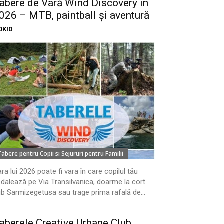
abere de Vară Wind Discovery în
026 – MTB, paintball și aventură
OKID
Tabere pentru Copii si Sejururi pentru Familii
ra lui 2026 poate fi vara în care copilul tău
dalează pe Via Transilvanica, doarme la cort
b Sarmizegetusa sau trage prima rafală de...
aberele Creative Urbane Club