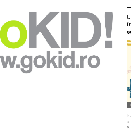
T
U
î
G
Re
a 
So