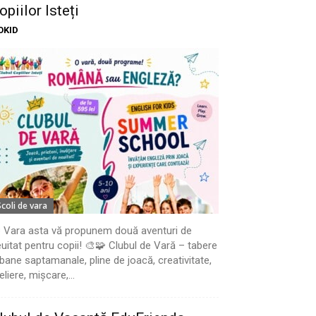
opiilor Isteți
OKID
Scoli de vara
 Vara asta vă propunem două aventuri de
uitat pentru copii! 🎨🧩 Clubul de Vară – tabere
bane saptamanale, pline de joacă, creativitate,
eliere, mișcare,...