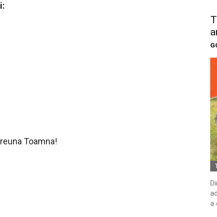
i:
T
a
G
preuna Toamna!
Di
ad
a 