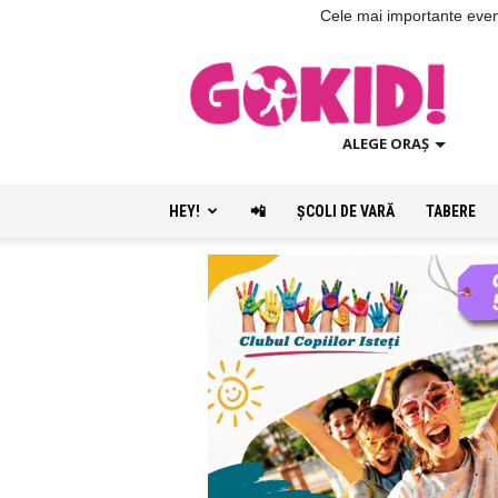
Cele mai importante evenim
ALEGE ORAȘ
HEY!
📲
ŞCOLI DE VARĂ
TABERE