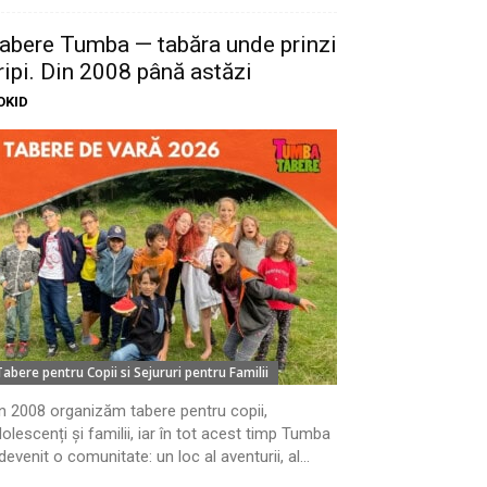
abere Tumba — tabăra unde prinzi
ripi. Din 2008 până astăzi
OKID
Tabere pentru Copii si Sejururi pentru Familii
n 2008 organizăm tabere pentru copii,
olescenți și familii, iar în tot acest timp Tumba
devenit o comunitate: un loc al aventurii, al...