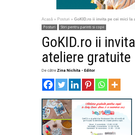
Acasă
»
Posturi
»
GoKID.ro ii invita pe cei mici l
Posturi
Stiri pentru parinti si copii
GoKID.ro ii invita
ateliere gratui
De către
Zina Nichita - Editor