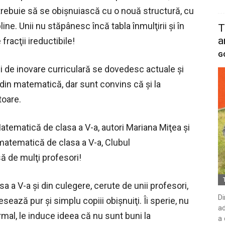
 trebuie să se obişnuiască cu o nouă structură, cu
ine. Unii nu stăpânesc încă tabla înmulţirii şi în
T
a
fracţii ireductibile!
G
ui de inovare curriculară se dovedesc actuale şi
din matematică, dar sunt convins că şi la
toare.
tematică de clasa a V-a, autori Mariana Miţea şi
 matematică de clasa a V-a, Clubul
să de mulţi profesori!
sa a V-a şi din culegere, cerute de unii profesori,
Di
sează pur şi simplu copiii obişnuiţi. Îi sperie, nu
ad
rmal, le induce ideea că nu sunt buni la
a 