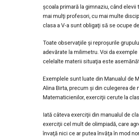
şcoala primară la gimnaziu, când elevii
mai mulţi profesori, cu mai multe discipl
clasa a V-a sunt obligaţi să se ocupe de 
Toate observaţiile şi reproşurile grupul
adevărate la milimetru. Voi da exemple 
celelalte materii situaţia este asemănă
Exemplele sunt luate din Manualul de Ma
Alina Birta, precum şi din culegerea de
Matematicienilor, exerciţii cerute la cla
Iată câteva exerciţii din manualul de cla
exerciţii cel mult de olimpiadă, care agre
învaţă nici ce ar putea învăţa în mod no