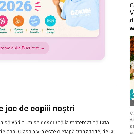
C
V
d
G
gramele din București →
e joc de copiii noştri
Va
de
en să văd cum se descurcă la matematică fata
să
de cap! Clasa a V-a este o etapă tranzitorie, de la
cr