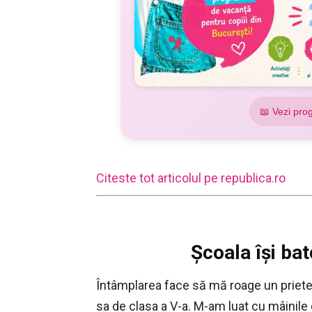
📖 Vezi pro
Citeste tot articolul pe republica.ro
Şcoala îşi bat
Întâmplarea face să mă roage un priet
sa de clasa a V-a. M-am luat cu mâinile 