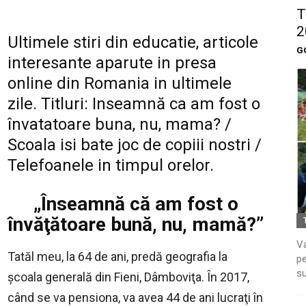
T
2
Ultimele stiri din educatie, articole
G
interesante aparute in presa
online din Romania in ultimele
zile. Titluri: Inseamnă ca am fost o
învatatoare buna, nu, mama? /
Scoala isi bate joc de copiii nostri /
Telefoanele in timpul orelor.
„Înseamnă că am fost o
învăţătoare bună, nu, mamă?”
Va
Tatăl meu, la 64 de ani, predă geografia la
pe
su
şcoala generală din Fieni, Dâmboviţa. În 2017,
când se va pensiona, va avea 44 de ani lucraţi în