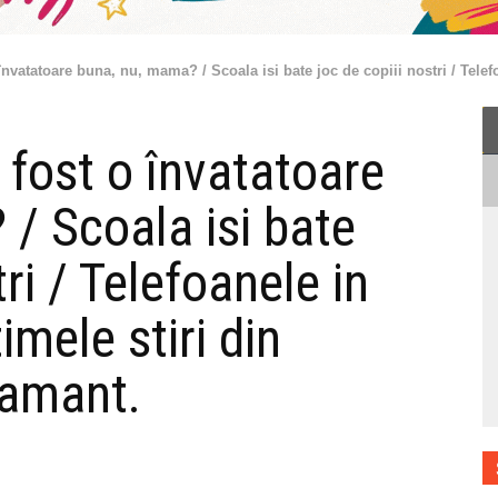
vatatoare buna, nu, mama? / Scoala isi bate joc de copiii nostri / Telefoa
fost o învatatoare
/ Scoala isi bate
tri / Telefoanele in
imele stiri din
tamant.