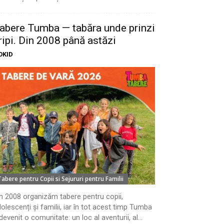
abere Tumba — tabăra unde prinzi
ripi. Din 2008 până astăzi
OKID
Tabere pentru Copii si Sejururi pentru Familii
n 2008 organizăm tabere pentru copii,
olescenți și familii, iar în tot acest timp Tumba
devenit o comunitate: un loc al aventurii, al...