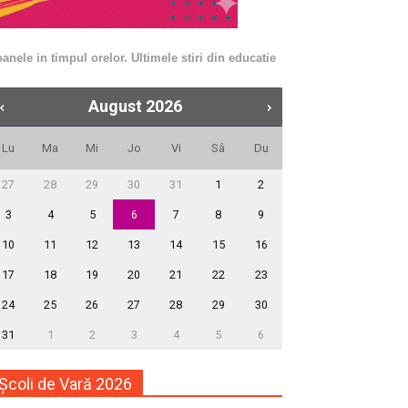
nele in timpul orelor. Ultimele stiri din educatie
August
2026
Lu
Ma
Mi
Jo
Vi
Sâ
Du
27
28
29
30
31
1
2
3
4
5
6
7
8
9
10
11
12
13
14
15
16
17
18
19
20
21
22
23
24
25
26
27
28
29
30
31
1
2
3
4
5
6
Școli de Vară 2026