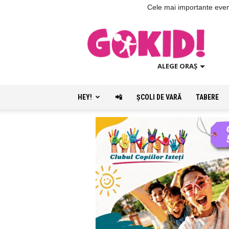
Cele mai importante evenim
ALEGE ORAȘ
HEY!
📲
ŞCOLI DE VARĂ
TABERE