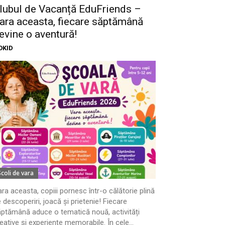
lubul de Vacanță EduFriends –
ara aceasta, fiecare săptămână
evine o aventură!
OKID
Scoli de vara
ra aceasta, copiii pornesc într-o călătorie plină
 descoperiri, joacă și prietenie! Fiecare
ptămână aduce o tematică nouă, activități
eative și experiențe memorabile. În cele...