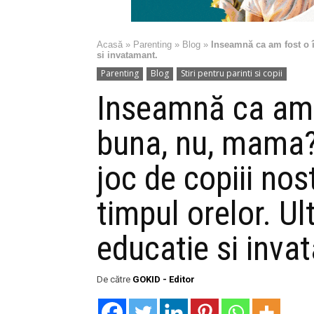
Acasă
»
Parenting
»
Blog
»
Inseamnă ca am fost o în
si invatamant.
Parenting
Blog
Stiri pentru parinti si copii
Inseamnă ca am 
buna, nu, mama? 
joc de copiii nos
timpul orelor. Ult
educatie si inva
De către
GOKID - Editor