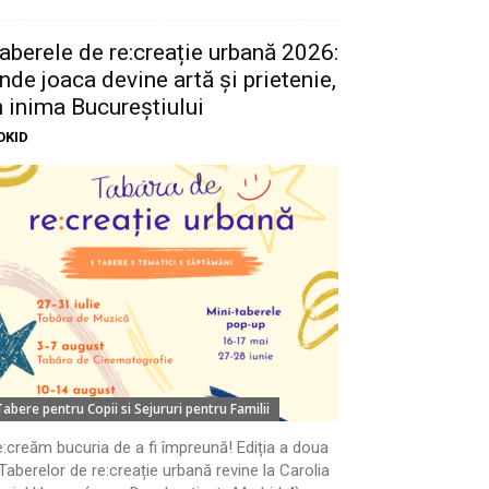
aberele de re:creație urbană 2026:
nde joaca devine artă și prietenie,
n inima Bucureștiului
OKID
Tabere pentru Copii si Sejururi pentru Familii
:creăm bucuria de a fi împreună! Ediția a doua
Taberelor de re:creație urbană revine la Carolia