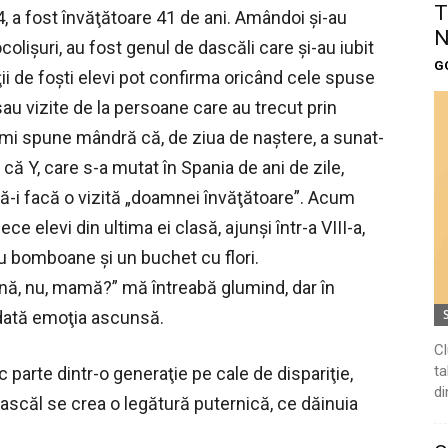
T
 a fost învăţătoare 41 de ani. Amândoi şi-au
N
colişuri, au fost genul de dascăli care şi-au iubit
G
ţii de foşti elevi pot confirma oricând cele spuse
au vizite de la persoane care au trecut prin
îmi spune mândră că, de ziua de naştere, a sunat-
 că Y, care s-a mutat în Spania de ani de zile,
 să-i facă o vizită „doamnei învăţătoare”. Acum
ece elevi din ultima ei clasă, ajunşi într-a VIII-a,
cu bomboane şi un buchet cu flori.
nă, nu, mamă?” mă întreabă glumind, dar în
 dată emoţia ascunsă.
Cl
ta
 parte dintr-o generaţie pe cale de dispariţie,
di
dascăl se crea o legătură puternică, ce dăinuia