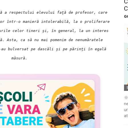
C
C
ă a respectului elevului faţă de profesor, care
G
or într-o manieră intolerabilă, la o proliferare
urile celor tineri şi, în general, la un interes
ă. Asta, ca să nu mai pomenim de nenumăratele
-au bulversat pe dascăli şi pe părinţi în egală
măsură.
🌞
ne
ur
at