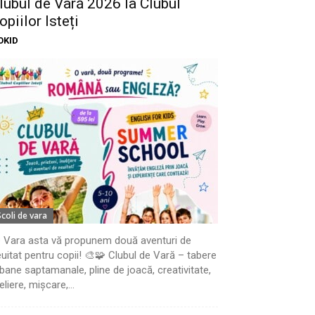
lubul de Vară 2026 la Clubul
opiilor Isteți
OKID
Scoli de vara
 Vara asta vă propunem două aventuri de
uitat pentru copii! 🎨🧩 Clubul de Vară – tabere
bane saptamanale, pline de joacă, creativitate,
eliere, mișcare,...