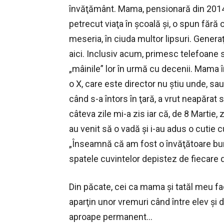
învăţământ. Mama, pensionară din 2014,
petrecut viaţa în şcoală şi, o spun fără o
meseria, în ciuda multor lipsuri. Genera
aici. Inclusiv acum, primesc telefoane s
„mâinile” lor în urmă cu decenii. Mama 
o X, care este director nu ştiu unde, sau
când s-a întors în ţară, a vrut neapărat
câteva zile mi-a zis iar că, de 8 Martie, z
au venit să o vadă şi i-au adus o cutie 
„Înseamnă că am fost o învăţătoare bu
spatele cuvintelor depistez de fiecare
Din păcate, cei ca mama şi tatăl meu fac
aparţin unor vremuri când între elev şi 
aproape permanent…