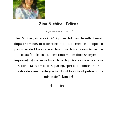
Zina Nichita - Editor
https://www.gokid.ro/
Hey! Sunt iniţiatoarea GOKID, proiectul meu de suflet lansat
după ce am născut-o pe Sonia. Comoara mea se apropie cu
paşi mari de 11 ani care au fost plini de transformări pentru
toată familia. În tot acest timp mi-am dorit să ieşim
împreună, să ne bucurăm cu toţii de plăcerea de a ne întâlni
şi conecta cu alţi copii şi părinţi. Sper ca recomandările
noastre de evenimente şi activităţi să te ajute să petreci clipe
minunate în familie!