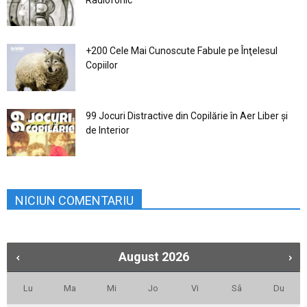
Radiofonic
+200 Cele Mai Cunoscute Fabule pe Înţelesul
Copiilor
99 Jocuri Distractive din Copilărie în Aer Liber şi
de Interior
NICIUN COMENTARIU
August
2026
Lu
Ma
Mi
Jo
Vi
Sâ
Du