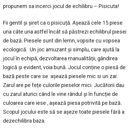
propunem sa incerci jocul de echilibru – Pisicuta!
Fii gentil și șiret ca o pisicuță. Așează cele 15 piese
una câte una astfel încât să păstrezi echilibrul piesei
de bază. Piesele sunt din lemn, vopsite cu vopsea
ecologică. Un joc amuzant și simplu, care ajută la
jocul în echipă, dezvoltarea manualității, gândirea
logică și evident, voia bună. Jocul conține o piesă de
bază peste care se așează piesele mic si un zar.
Zarul are pe fețe culorile pieselor mici. Jucătorii dau
cu zarul atunci când le vine rândul și în funcție de
culoarea care iese , așează piesa potrivită pe bază.
Scopul jocului este să se așeze toate piesele fără a
dezechilibra baza.