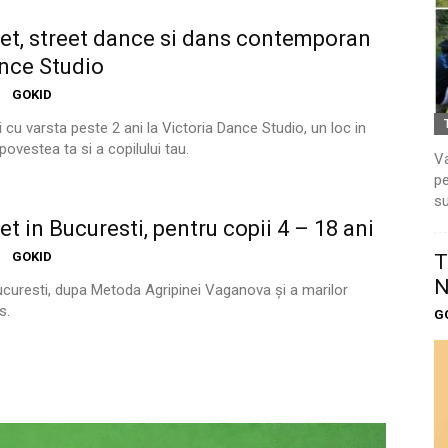
let, street dance si dans contemporan
ance Studio
GOKID
i cu varsta peste 2 ani la Victoria Dance Studio, un loc in
ovestea ta si a copilului tau.
Va
pe
su
et in Bucuresti, pentru copii 4 – 18 ani
GOKID
T
N
Bucuresti, dupa Metoda Agripinei Vaganova și a marilor
s.
G