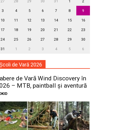
27
28
29
30
31
1
2
3
4
5
6
7
8
9
10
11
12
13
14
15
16
17
18
19
20
21
22
23
24
25
26
27
28
29
30
31
1
2
3
4
5
6
Școli de Vară 2026
abere de Vară Wind Discovery în
026 – MTB, paintball și aventură
OKID