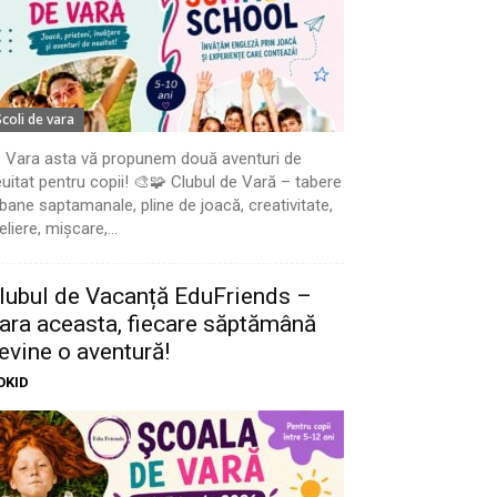
Scoli de vara
 Vara asta vă propunem două aventuri de
uitat pentru copii! 🎨🧩 Clubul de Vară – tabere
bane saptamanale, pline de joacă, creativitate,
eliere, mișcare,...
lubul de Vacanță EduFriends –
ara aceasta, fiecare săptămână
evine o aventură!
OKID