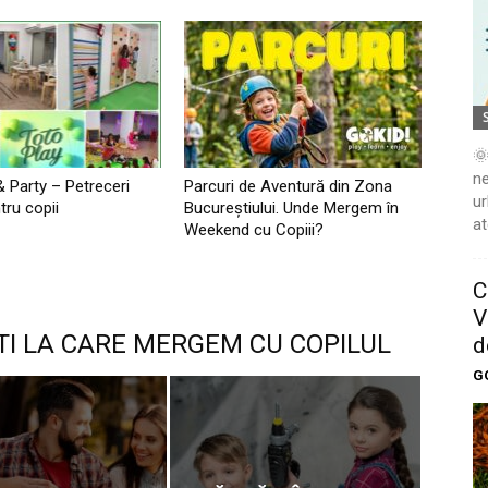
🌞
ne
& Party – Petreceri
Parcuri de Aventură din Zona
ur
tru copii
Bucureştiului. Unde Mergem în
at
Weekend cu Copiii?
C
V
TI LA CARE MERGEM CU COPILUL
d
G