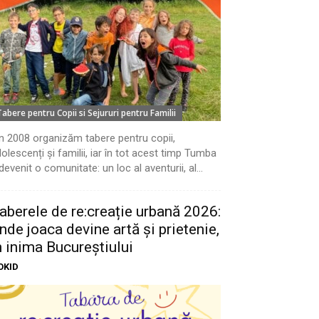
Tabere pentru Copii si Sejururi pentru Familii
n 2008 organizăm tabere pentru copii,
olescenți și familii, iar în tot acest timp Tumba
devenit o comunitate: un loc al aventurii, al...
aberele de re:creație urbană 2026:
nde joaca devine artă și prietenie,
n inima Bucureștiului
OKID