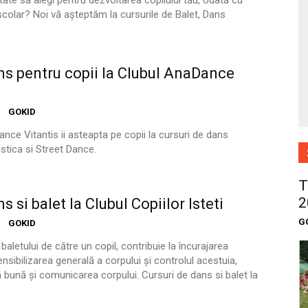
itate să alegi pentru dezvoltarea copilului tău, odată cu
școlar? Noi vă așteptăm la cursurile de Balet, Dans
ns pentru copii la Clubul AnaDance
GOKID
nce Vitantis ii asteapta pe copii la cursuri de dans
stica si Street Dance.
T
2
s si balet la Clubul Copiilor Isteti
G
GOKID
baletului de către un copil, contribuie la încurajarea
 sensibilizarea generală a corpului și controlul acestuia,
 bună și comunicarea corpului. Cursuri de dans si balet la