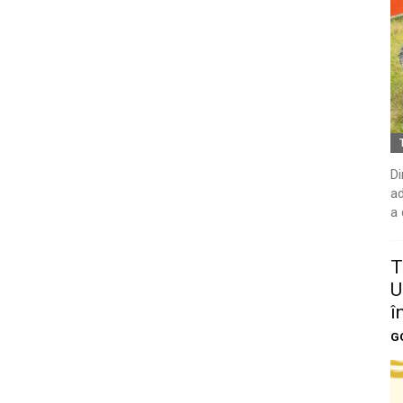
Di
ad
a 
T
U
î
G