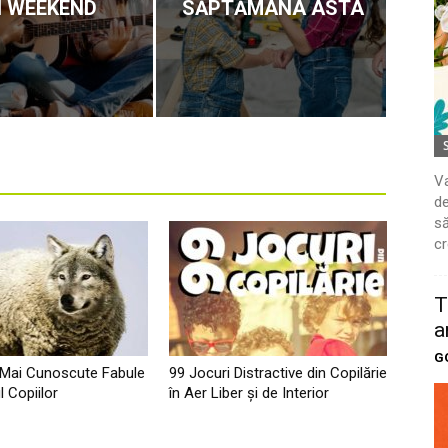
N WEEKEND
SĂPTĂMÂNA ASTA
Va
de
să
cr
T
a
G
 Mai Cunoscute Fabule
99 Jocuri Distractive din Copilărie
l Copiilor
în Aer Liber şi de Interior