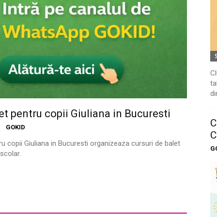
Cl
ta
di
et pentru copii Giuliana in Bucuresti
C
GOKID
C
u copii Giuliana in Bucuresti organizeaza cursuri de balet
G
scolar.