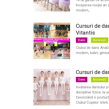
Te-ai gândit ce activ
începerea noului an 
modern,...
Cursuri de da
Vitantis
Dans
București
Clubul de dans AnaDa
modern, balet, gimna
Cursuri de dan
Dans
București
Invătarea dansului și 
disciplinei fizice, la
favorizând o postură
Clubul Copiilor Isteti.