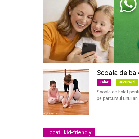
Scoala de bal
Balet
București
Scoala de balet pentr
pe parcursul unui an 
Locatii kid-friendly