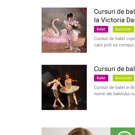
Cursuri de ba
la Victoria D
Balet
București
Cursuri de balet copi
care poti sa compui p
Cursuri de bal
Balet
București
Cursuri de balet in 
nume ale baletului ru