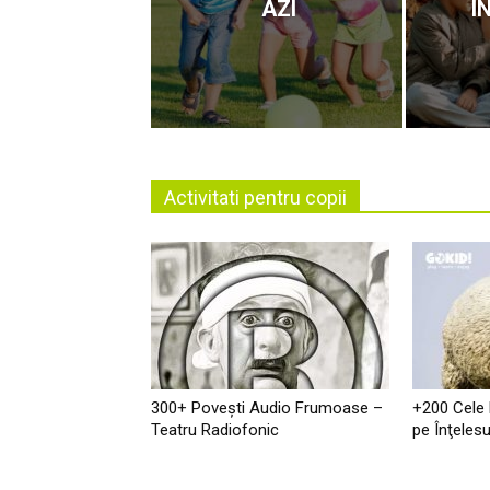
AZI
Î
Activitati pentru copii
300+ Povești Audio Frumoase –
+200 Cele
Teatru Radiofonic
pe Înţelesu