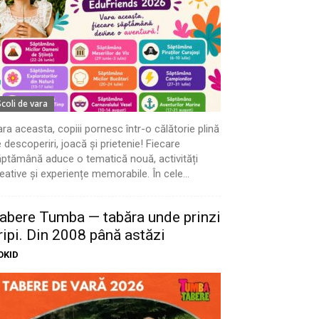
Scoli de vara
ra aceasta, copiii pornesc într-o călătorie plină
 descoperiri, joacă și prietenie! Fiecare
ptămână aduce o tematică nouă, activități
eative și experiențe memorabile. În cele...
abere Tumba — tabăra unde prinzi
ripi. Din 2008 până astăzi
OKID