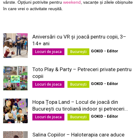
vârste. Opțiuni potrivite pentru
weekend
, vacanțe și zilele obișnuite
în care vrei o activitate reușită.
Aniversări cu VR și joacă pentru copii, 3–
14+ ani
GOKID - Editor
Locuri de joaca
București
Toto Play & Party – Petreceri private pentru
copii
GOKID - Editor
Locuri de joaca
București
Hopa Țopa Land – Locul de joacă din
București cu tiroliană indoor și petreceri...
GOKID - Editor
Locuri de joaca
București
Salina Copiilor – Haloterapia care aduce