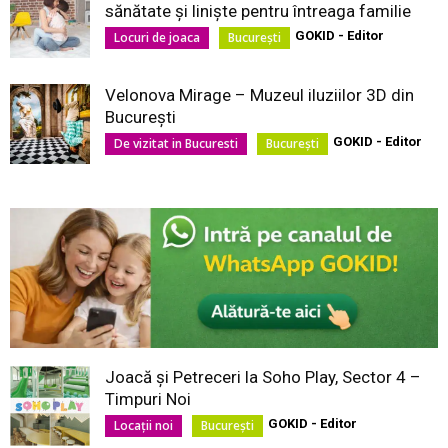
sănătate și liniște pentru întreaga familie
GOKID - Editor
Locuri de joaca
București
Velonova Mirage – Muzeul iluziilor 3D din
București
GOKID - Editor
De vizitat in Bucuresti
București
Joacă și Petreceri la Soho Play, Sector 4 –
Timpuri Noi
GOKID - Editor
Locaţii noi
București