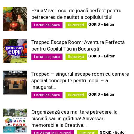
EziuaMea: Locul de joacă perfect pentru
petrecerea de neuitat a copilului tău!
GOKID - Editor
Locuri de joaca
București
Trapped Escape Room: Aventura Perfectă
pentru Copilul Tău în București
GOKID - Editor
Locuri de joaca
București
Trapped – singurul escape room cu camere
special concepute pentru copii – a
inaugurat...
GOKID - Editor
Locuri de joaca
București
Organizează cea mai tare petrecere, la
piscină sau în grădină! Aniversări
memorabile la Creative...
GOKID - Editor
De vizitat in Bucuresti
București