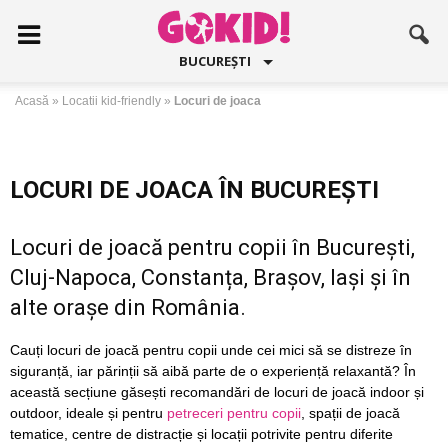
BUCUREȘTI
Acasă
»
Locatii kid-friendly
»
Locuri de joaca
LOCURI DE JOACA ÎN BUCUREȘTI
Locuri de joacă pentru copii în București,
Cluj-Napoca, Constanța, Brașov, Iași și în
alte orașe din România.
Cauți locuri de joacă pentru copii unde cei mici să se distreze în
siguranță, iar părinții să aibă parte de o experiență relaxantă? În
această secțiune găsești recomandări de locuri de joacă indoor și
outdoor, ideale și pentru
petreceri pentru copii
, spații de joacă
tematice, centre de distracție și locații potrivite pentru diferite