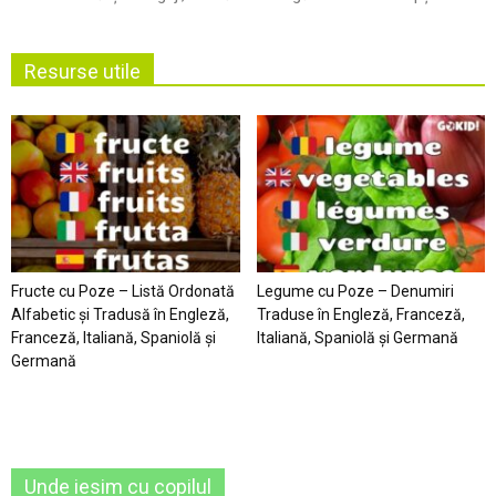
Resurse utile
Fructe cu Poze – Listă Ordonată
Legume cu Poze – Denumiri
Alfabetic şi Tradusă în Engleză,
Traduse în Engleză, Franceză,
Franceză, Italiană, Spaniolă şi
Italiană, Spaniolă şi Germană
Germană
Unde iesim cu copilul