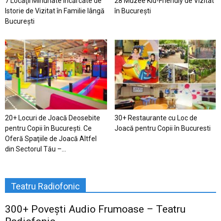
7 Locaţii Minunate Încărcate de
28 Muzee Kid-Friendly de Vizitat
Istorie de Vizitat în Familie lângă
în București
București
20+ Locuri de Joacă Deosebite
30+ Restaurante cu Loc de
pentru Copii în Bucureşti. Ce
Joacă pentru Copii în Bucuresti
Oferă Spaţiile de Joacă Altfel
din Sectorul Tău –...
Teatru Radiofonic
300+ Povești Audio Frumoase – Teatru