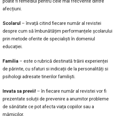
poate fi remediul pentru cele mai frecvente dintre
afecțiuni.
Scolarul
– învață citind fiecare număr al revistei
despre cum să îmbunătățim performanțele școlarului
prin metode oferite de specialiști în domeniul
educației.
Familia
– este o rubrică destinată trăirii experienței
de părinte, cu sfaturi si indicații de la personalități si
psihologi adresate tinerilor familiști.
Invata sa previi!
– în fiecare număr al revistei vor fi
prezentate soluții de prevenire a anumitor probleme
de sănătate ce pot afecta viața copiilor sau a
mămicilor.