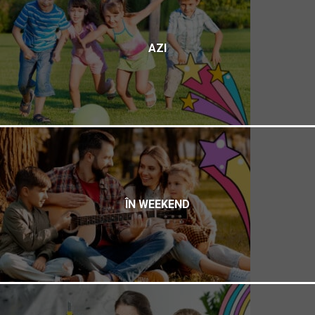
AZI
ÎN WEEKEND