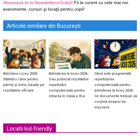
Abonează-te la Newsletterul Gokid!
Fii la curent cu cele mai noi
evenimente, cursuri şi locaţii pentru copii!
Articole similare din București
Admitere Liceu 2026.
Admiterea la liceu 2026.
Când este programată
Statistici clare pentru
S-au publicat rezultatele
repartizarea
părinți și elevi, bazate pe
repartizării
computerizată pentru
rezultatele oficiale
computerizate pentru
admiterea la liceu 2026.
intrarea în clasa a IX-a
Ce documente trebuie să
conțină dosarul de
înscriere
Locatii kid-friendly