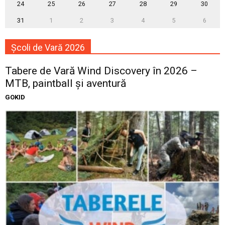
24
25
26
27
28
29
30
31
1
2
3
4
5
6
Școli de Vară 2026
Tabere de Vară Wind Discovery în 2026 –
MTB, paintball și aventură
GOKID