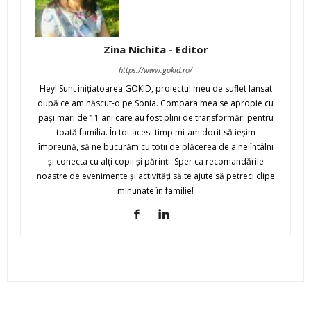
Zina Nichita - Editor
https://www.gokid.ro/
Hey! Sunt iniţiatoarea GOKID, proiectul meu de suflet lansat
după ce am născut-o pe Sonia. Comoara mea se apropie cu
paşi mari de 11 ani care au fost plini de transformări pentru
toată familia. În tot acest timp mi-am dorit să ieşim
împreună, să ne bucurăm cu toţii de plăcerea de a ne întâlni
şi conecta cu alţi copii şi părinţi. Sper ca recomandările
noastre de evenimente şi activităţi să te ajute să petreci clipe
minunate în familie!