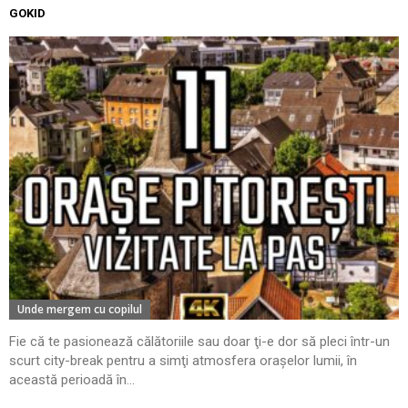
GOKID
Unde mergem cu copilul
Fie că te pasionează călătoriile sau doar ţi-e dor să pleci într-un
scurt city-break pentru a simţi atmosfera oraşelor lumii, în
această perioadă în...