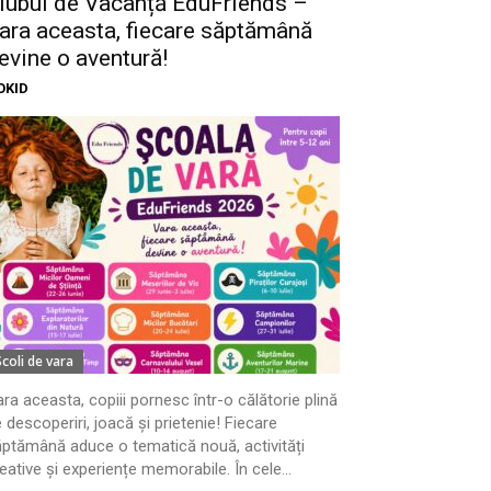
lubul de Vacanță EduFriends –
ara aceasta, fiecare săptămână
evine o aventură!
OKID
Scoli de vara
ra aceasta, copiii pornesc într-o călătorie plină
 descoperiri, joacă și prietenie! Fiecare
ptămână aduce o tematică nouă, activități
eative și experiențe memorabile. În cele...