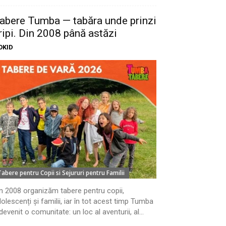
abere Tumba — tabăra unde prinzi
ripi. Din 2008 până astăzi
OKID
Tabere pentru Copii si Sejururi pentru Familii
n 2008 organizăm tabere pentru copii,
olescenți și familii, iar în tot acest timp Tumba
devenit o comunitate: un loc al aventurii, al...