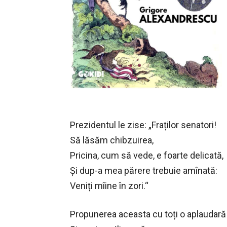
Prezidentul le zise: „Fraților senatori!
Să lăsăm chibzuirea,
Pricina, cum să vede, e foarte delicată,
Și dup-a mea părere trebuie amînată:
Veniți mîine în zori.“
Propunerea aceasta cu toți o aplaudară