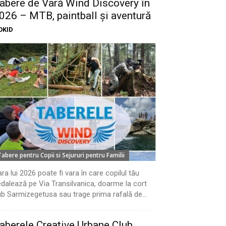
abere de Vară Wind Discovery în
026 – MTB, paintball și aventură
OKID
Tabere pentru Copii si Sejururi pentru Familii
ra lui 2026 poate fi vara în care copilul tău
dalează pe Via Transilvanica, doarme la cort
b Sarmizegetusa sau trage prima rafală de...
aberele Creative Urbane Club