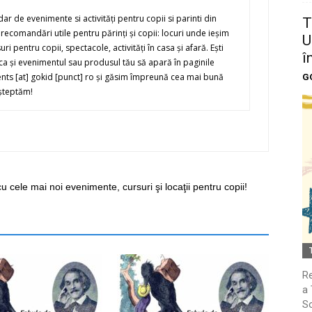
r de evenimente si activităţi pentru copii si parinti din
T
recomandări utile pentru părinţi şi copii: locuri unde ieşim
U
suri pentru copii, spectacole, activităţi în casa şi afară. Eşti
î
i ca şi evenimentul sau produsul tău să apară în paginile
ents [at] gokid [punct] ro şi găsim împreună cea mai bună
G
şteptăm!
cu cele mai noi evenimente, cursuri şi locaţii pentru copii!
Re
a 
So