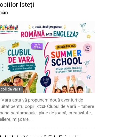
opiilor Isteți
OKID
Scoli de vara
 Vara asta vă propunem două aventuri de
uitat pentru copii! 🎨🧩 Clubul de Vară – tabere
bane saptamanale, pline de joacă, creativitate,
eliere, mișcare,...