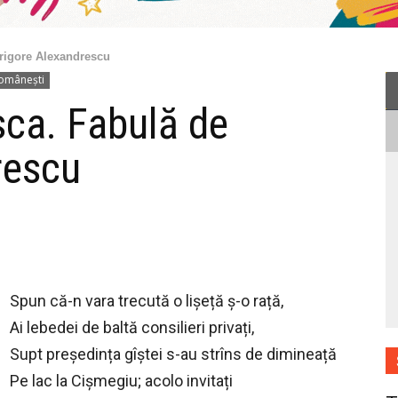
 Grigore Alexandrescu
românești
îsca. Fabulă de
rescu
Spun că-n vara trecută o lișeță ș-o rață,
Ai lebedei de baltă consilieri privați,
Supt președința gîștei s-au strîns de dimineață
Pe lac la Cișmegiu; acolo invitați