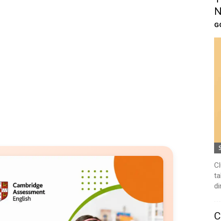
N
G
Cl
ta
di
C