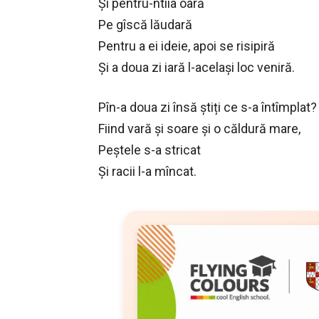
Și pentru-ntîia oară
Pe gîscă lăudară
Pentru a ei ideie, apoi se risipiră
Și a doua zi iară l-același loc veniră.
Pîn-a doua zi însă știți ce s-a întîmplat?
Fiind vară și soare și o căldură mare,
Peștele s-a stricat
Și racii l-a mîncat.