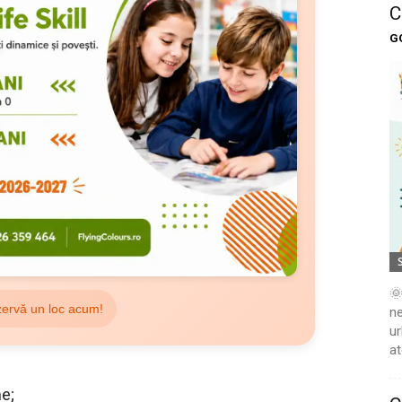
C
G
🌞
ervă un loc acum!
ne
ur
at
me;