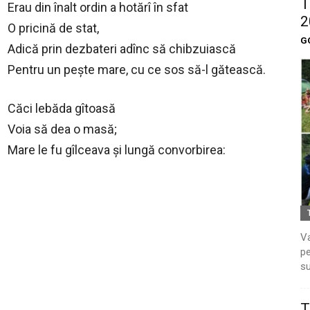
T
Erau din înalt ordin a hotărî în sfat
2
O pricină de stat,
G
Adică prin dezbateri adînc să chibzuiască
Pentru un pește mare, cu ce sos să-l gătească.
Căci lebăda gîtoasă
Voia să dea o masă;
Mare le fu gîlceava și lungă convorbirea:
Va
pe
su
T