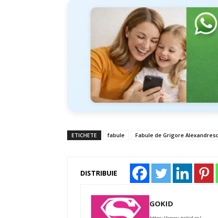
ETICHETE
fabule
Fabule de Grigore Alexandres
DISTRIBUIE
GOKID
https://www.gokid.ro/