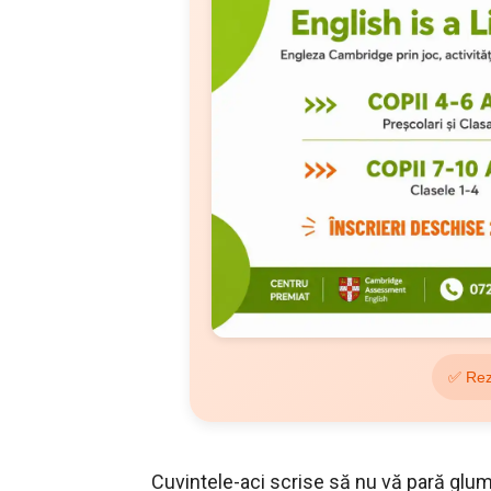
✅ Rez
Cuvintele-aci scrise să nu vă pară glu