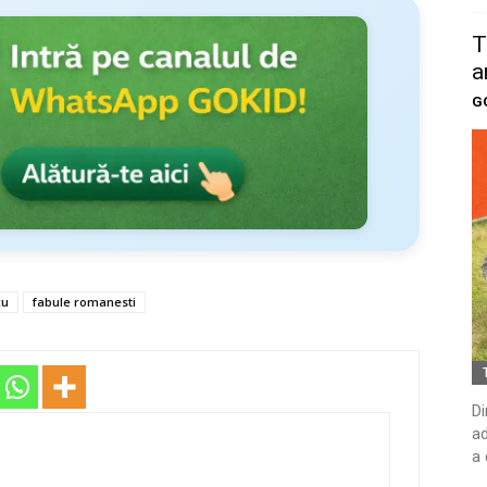
T
a
G
cu
fabule romanesti
Di
ad
a 