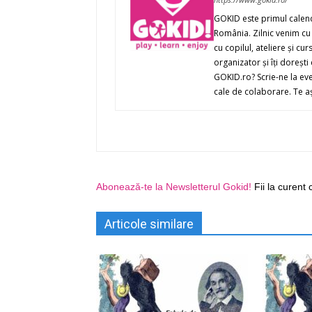
GOKID este primul calenda
România. Zilnic venim cu 
cu copilul, ateliere şi cur
organizator şi îţi doreşt
GOKID.ro? Scrie-ne la ev
cale de colaborare. Te a
Abonează-te la Newsletterul Gokid!
Fii la curent 
Articole similare