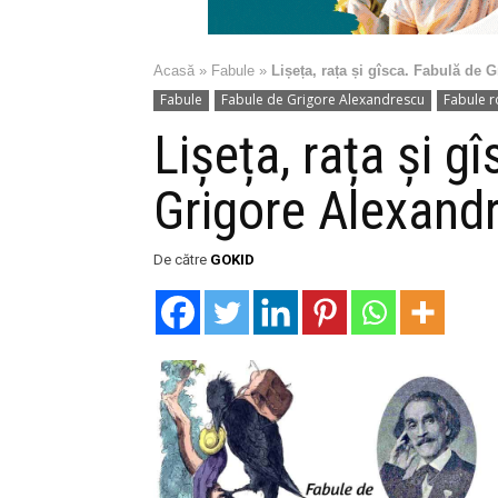
Acasă
»
Fabule
»
Lișeța, rața și gîsca. Fabulă de
Fabule
Fabule de Grigore Alexandrescu
Fabule 
Lișeța, rața și g
Grigore Alexand
De către
GOKID