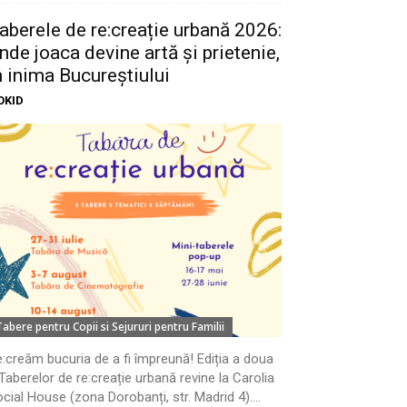
aberele de re:creație urbană 2026:
nde joaca devine artă și prietenie,
n inima Bucureștiului
OKID
Tabere pentru Copii si Sejururi pentru Familii
:creăm bucuria de a fi împreună! Ediția a doua
Taberelor de re:creație urbană revine la Carolia
cial House (zona Dorobanți, str. Madrid 4)....