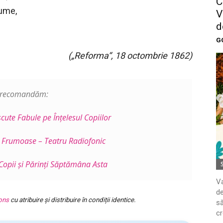
C
lume,
V
d
G
(„Reforma“, 18 octombrie 1862)
i recomandăm:
ute Fabule pe Înţelesul Copiilor
 Frumoase – Teatru Radiofonic
opii și Părinți Săptămâna Asta
Va
de
ons
cu atribuire și distribuire în condiții identice.
să
cr