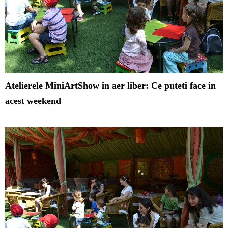
Atelierele MiniArtShow in aer liber: Ce puteti face in
acest weekend