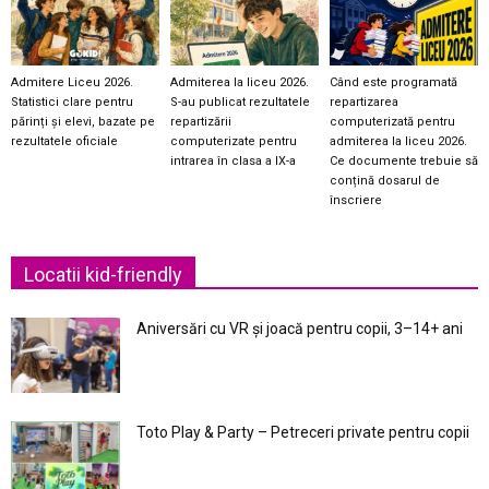
Admitere Liceu 2026.
Admiterea la liceu 2026.
Când este programată
Statistici clare pentru
S-au publicat rezultatele
repartizarea
părinți și elevi, bazate pe
repartizării
computerizată pentru
rezultatele oficiale
computerizate pentru
admiterea la liceu 2026.
intrarea în clasa a IX-a
Ce documente trebuie să
conțină dosarul de
înscriere
Locatii kid-friendly
Aniversări cu VR și joacă pentru copii, 3–14+ ani
Toto Play & Party – Petreceri private pentru copii