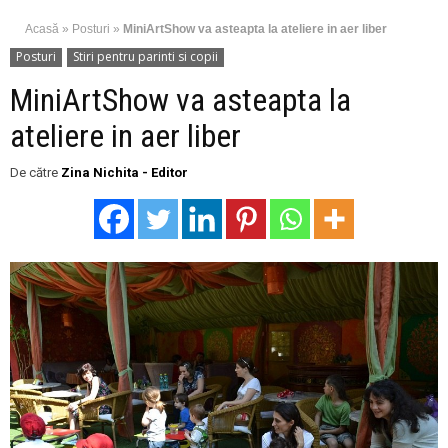
Acasă
»
Posturi
»
MiniArtShow va asteapta la ateliere in aer liber
Posturi
Stiri pentru parinti si copii
MiniArtShow va asteapta la
ateliere in aer liber
De către
Zina Nichita - Editor