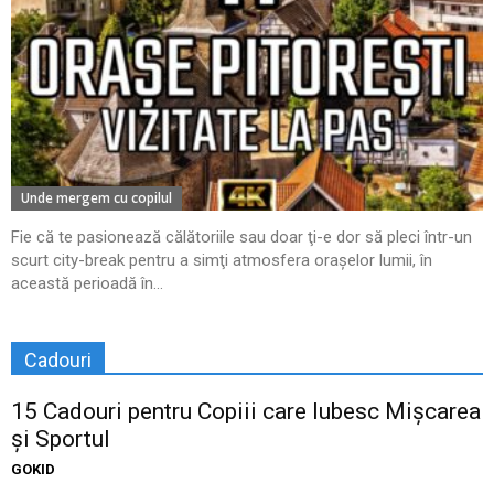
Unde mergem cu copilul
Fie că te pasionează călătoriile sau doar ţi-e dor să pleci într-un
scurt city-break pentru a simţi atmosfera oraşelor lumii, în
această perioadă în...
Cadouri
15 Cadouri pentru Copiii care Iubesc Mișcarea
și Sportul
GOKID