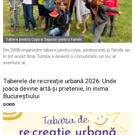
Tabere pentru Copii si Sejururi pentru Familii
Din 2008 organizăm tabere pentru copii, adolescenți și familii, iar
în tot acest timp Tumba a devenit o comunitate: un loc al
aventurii, al...
Taberele de re:creație urbană 2026: Unde
joaca devine artă și prietenie, în inima
Bucureștiului
GOKID