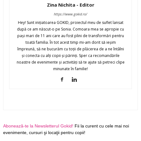
Zina Nichita - Editor
https://www.gokid.ro/
Hey! Sunt iniţiatoarea GOKID, proiectul meu de suflet lansat
după ce am născut-o pe Sonia. Comoara mea se apropie cu
paşi mari de 11 ani care au fost plini de transformări pentru
toată familia. În tot acest timp mi-am dorit să ieşim
împreună, să ne bucurăm cu toţii de plăcerea de a ne întâlni
şi conecta cu alţi copii şi părinţi. Sper ca recomandările
noastre de evenimente şi activităţi să te ajute să petreci clipe
minunate în familie!
Abonează-te la Newsletterul Gokid!
Fii la curent cu cele mai noi
evenimente, cursuri şi locaţii pentru copii!