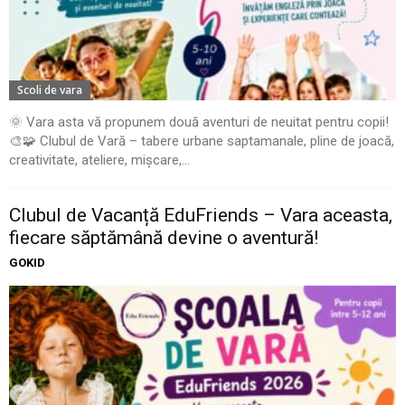
Scoli de vara
🌞 Vara asta vă propunem două aventuri de neuitat pentru copii!
🎨🧩 Clubul de Vară – tabere urbane saptamanale, pline de joacă,
creativitate, ateliere, mișcare,...
Clubul de Vacanță EduFriends – Vara aceasta,
fiecare săptămână devine o aventură!
GOKID