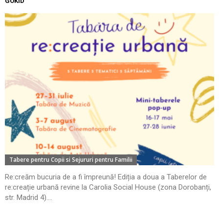
GOKID
Tabere pentru Copii si Sejururi pentru Familii
Re:creăm bucuria de a fi împreună! Ediția a doua a Taberelor de
re:creație urbană revine la Carolia Social House (zona Dorobanți,
str. Madrid 4)....