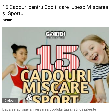
15 Cadouri pentru Copiii care Iubesc Mișcarea
și Sportul
GOKID
Cadouri
Dacă se apropie aniversarea copilului tău și știi că iubește