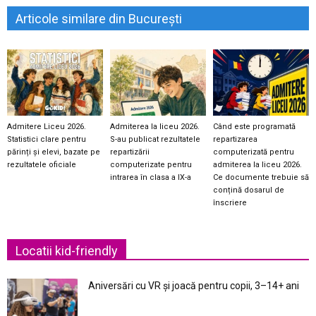
Articole similare din București
Admitere Liceu 2026.
Admiterea la liceu 2026.
Când este programată
Statistici clare pentru
S-au publicat rezultatele
repartizarea
părinți și elevi, bazate pe
repartizării
computerizată pentru
rezultatele oficiale
computerizate pentru
admiterea la liceu 2026.
intrarea în clasa a IX-a
Ce documente trebuie să
conțină dosarul de
înscriere
Locatii kid-friendly
Aniversări cu VR și joacă pentru copii, 3–14+ ani