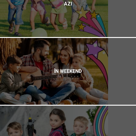
AZI
ÎN WEEKEND