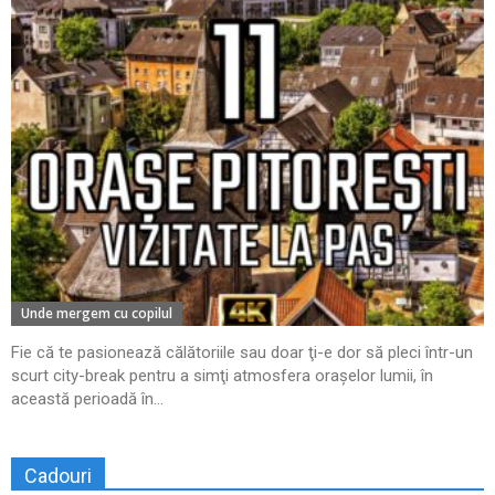
Unde mergem cu copilul
Fie că te pasionează călătoriile sau doar ţi-e dor să pleci într-un
scurt city-break pentru a simţi atmosfera oraşelor lumii, în
această perioadă în...
Cadouri