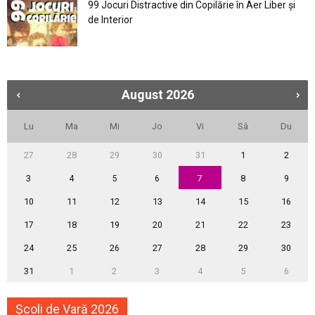
99 Jocuri Distractive din Copilărie în Aer Liber şi
de Interior
August
2026
Lu
Ma
Mi
Jo
Vi
Sâ
Du
27
28
29
30
31
1
2
3
4
5
6
7
8
9
10
11
12
13
14
15
16
17
18
19
20
21
22
23
24
25
26
27
28
29
30
31
1
2
3
4
5
6
Școli de Vară 2026