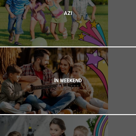
AZI
ÎN WEEKEND