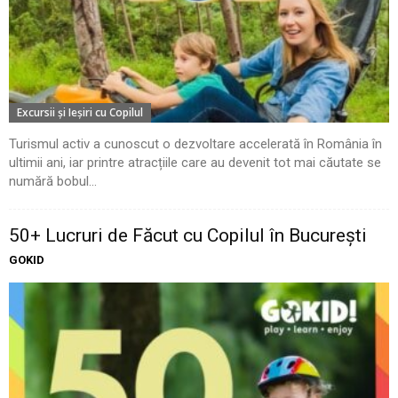
Excursii şi Ieşiri cu Copilul
Turismul activ a cunoscut o dezvoltare accelerată în România în
ultimii ani, iar printre atracțiile care au devenit tot mai căutate se
numără bobul...
50+ Lucruri de Făcut cu Copilul în București
GOKID