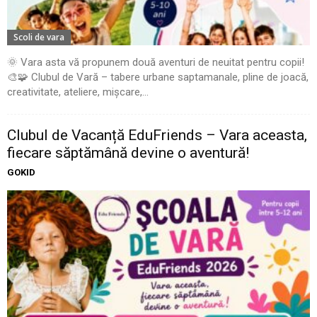
Scoli de vara
🌞 Vara asta vă propunem două aventuri de neuitat pentru copii!
🎨🧩 Clubul de Vară – tabere urbane saptamanale, pline de joacă,
creativitate, ateliere, mișcare,...
Clubul de Vacanță EduFriends – Vara aceasta,
fiecare săptămână devine o aventură!
GOKID