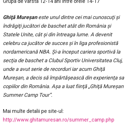
Grupa de varsta 12-14 ani Intre orele 14-17
Ghiţă Mureşan
este unul dintre cei mai cunoscuţi şi
îndrăgiţi jucători de baschet atât din România şi
Statele Unite, cât şi din întreaga lume. A devenit
celebru ca jucător de succes şi în liga profesionistă
nordamericană NBA. Şi-a început cariera sportivă la
secţia de baschet a Clubul Sportiv Universitatea Cluj,
unde a avut serie de recorduri iar acum Ghiţă
Mureşan, a decis să împărtăşească din experienţa sa
copiilor din România. Aşa a luat fiinţă „Ghiţă Mureşan
Summer Camp Tour”.
Mai multe detalii pe site-ul:
http://www.ghitamuresan.ro/summer_camp.php