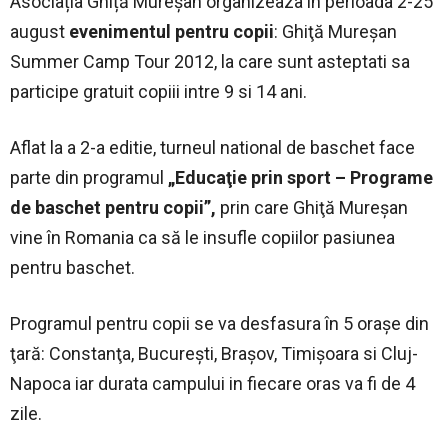
Asociația Ghiță Mureșan organizeaza în perioada 2-25
august
evenimentul pentru copii
: Ghiţă Mureşan
Summer Camp Tour 2012, la care sunt asteptati sa
participe gratuit copiii intre 9 si 14 ani.
Aflat la a 2-a editie, turneul national de baschet face
parte din programul
„Educaţie prin sport – Programe
de baschet pentru copii”,
prin care Ghiţă Mureşan
vine în Romania ca să le insufle copiilor pasiunea
pentru baschet.
Programul pentru copii se va desfasura în 5 oraşe din
ţară: Constanţa, Bucureşti, Braşov, Timişoara si Cluj-
Napoca iar durata campului in fiecare oras va fi de 4
zile.