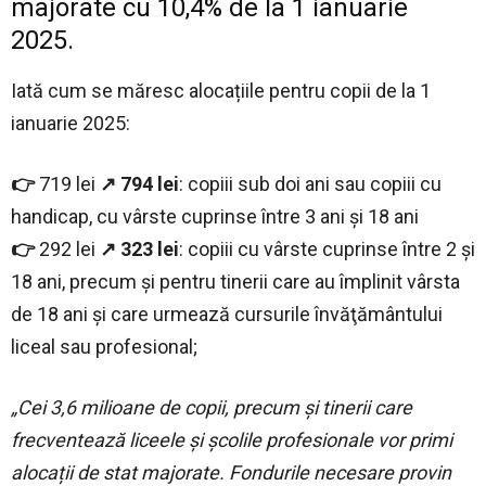
majorate cu 10,4% de la 1 ianuarie
2025.
Iată cum se măresc alocațiile pentru copii de la 1
ianuarie 2025:
👉
719 lei
↗️ 794 lei
: copiii sub doi ani sau copiii cu
handicap, cu vârste cuprinse între 3 ani şi 18 ani
👉
292 lei
↗️ 323 lei
: copiii cu vârste cuprinse între 2 şi
18 ani, precum şi pentru tinerii care au împlinit vârsta
de 18 ani şi care urmează cursurile învăţământului
liceal sau profesional;
„Cei 3,6 milioane de copii, precum și tinerii care
frecventează liceele și școlile profesionale vor primi
alocații de stat majorate. Fondurile necesare provin