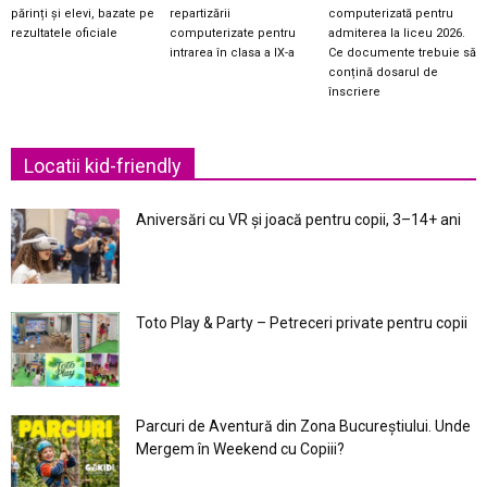
părinți și elevi, bazate pe
repartizării
computerizată pentru
rezultatele oficiale
computerizate pentru
admiterea la liceu 2026.
intrarea în clasa a IX-a
Ce documente trebuie să
conțină dosarul de
înscriere
Locatii kid-friendly
Aniversări cu VR și joacă pentru copii, 3–14+ ani
Toto Play & Party – Petreceri private pentru copii
Parcuri de Aventură din Zona Bucureştiului. Unde
Mergem în Weekend cu Copiii?