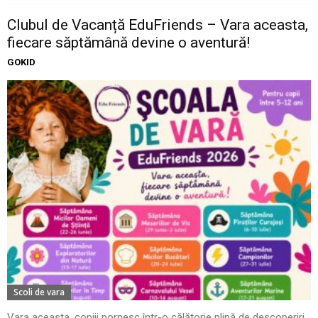
Clubul de Vacanță EduFriends – Vara aceasta,
fiecare săptămână devine o aventură!
GOKID
Scoli de vara
Vara aceasta, copiii pornesc într-o călătorie plină de descoperiri,