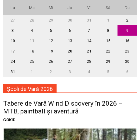
Lu
Ma
Mi
Jo
Vi
Sâ
Du
27
28
29
30
31
1
2
3
4
5
6
7
8
9
10
11
12
13
14
15
16
17
18
19
20
21
22
23
24
25
26
27
28
29
30
31
1
2
3
4
5
6
Școli de Vară 2026
Tabere de Vară Wind Discovery în 2026 –
MTB, paintball și aventură
GOKID