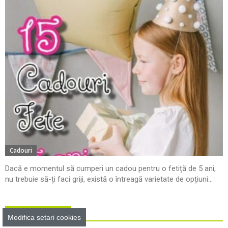
Cadouri
Dacă e momentul să cumperi un cadou pentru o fetiță de 5 ani,
nu trebuie să-ți faci griji, există o întreagă varietate de opțiuni...
Resurse utile
Modifica setari cookies