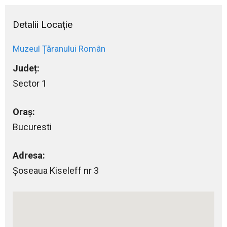
Detalii Locație
Muzeul Țăranului Român
Județ:
Sector 1
Oraș:
Bucuresti
Adresa:
Şoseaua Kiseleff nr 3