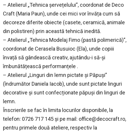
– Atelierul „Tehnica șervețelului”, coordonat de Deco
Craft (Maria Paun), unde cei mici vor învăța cum să
decoreze diferite obiecte (casete, ceramică, animale
din polistiren) prin această tehnică inedită.
– Atelierul „Tehnica Modelaj Fimo (pastă polimerică)”,
coordonat de Cerasela Busuioc (Ela), unde copiii
învață să gândească creativ, ajutându-i să-și
îmbunătățească performanțele .
– Atelierul „Linguri din lemn pictate și Păpuși”
(îndrumător Daniela Iacob), unde sunt pictate linguri
decorative și sunt confecționate păpuși din linguri de
lemn.
Înscrierile se fac în limita locurilor disponibile, la
telefon: 0726 717 145 și pe mail:
office@decocraft.ro
,
pentru primele două ateliere, respectiv la