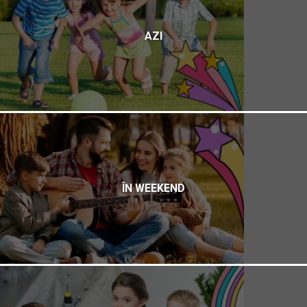
AZI
ÎN WEEKEND