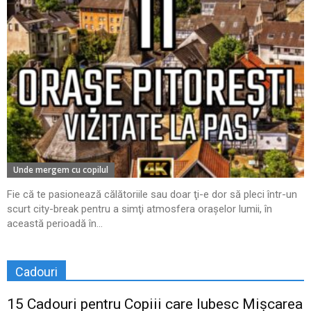
Unde mergem cu copilul
Fie că te pasionează călătoriile sau doar ţi-e dor să pleci într-un
scurt city-break pentru a simţi atmosfera oraşelor lumii, în
această perioadă în...
Cadouri
15 Cadouri pentru Copiii care Iubesc Mișcarea