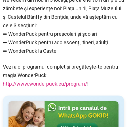
zâmbete și experiențe noi: Piața Unirii, Piața Muzeului
și Castelul Bánffy din Bonțida, unde vă așteptăm cu
cele 3 secțiuni:
➡ WonderPuck pentru preșcolari și școlari
➡ WonderPuck pentru adolescenți, tineri, adulți
➡ WonderPuck la Castel
Vezi aici programul complet și pregătește-te pentru
magia WonderPuck:
http://www.wonderpuck.eu/program/
!