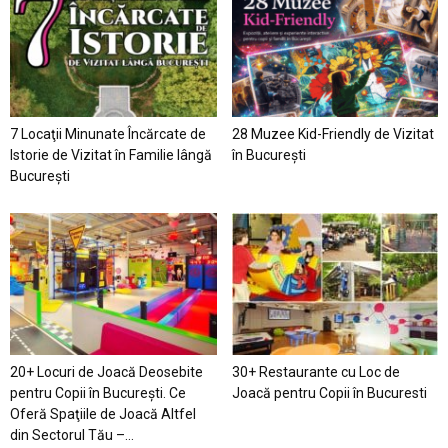
7 Locaţii Minunate Încărcate de
28 Muzee Kid-Friendly de Vizitat
Istorie de Vizitat în Familie lângă
în București
București
20+ Locuri de Joacă Deosebite
30+ Restaurante cu Loc de
pentru Copii în Bucureşti. Ce
Joacă pentru Copii în Bucuresti
Oferă Spaţiile de Joacă Altfel
din Sectorul Tău –...