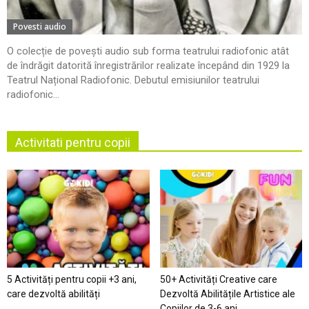
Povesti audio
O colecție de povești audio sub forma teatrului radiofonic atât
de îndrăgit datorită înregistrărilor realizate începând din 1929 la
Teatrul Național Radiofonic. Debutul emisiunilor teatrului
radiofonic...
Activitati pentru copii
5 Activități pentru copii +3 ani,
50+ Activități Creative care
care dezvoltă abilități
Dezvoltă Abilitățile Artistice ale
Copiilor de 3-6 ani