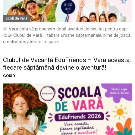
Scoli de vara
🌞 Vara asta vă propunem două aventuri de neuitat pentru copii!
🎨🧩 Clubul de Vară – tabere urbane saptamanale, pline de joacă,
creativitate, ateliere, mișcare,...
Clubul de Vacanță EduFriends – Vara aceasta,
fiecare săptămână devine o aventură!
GOKID