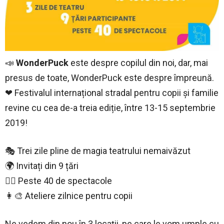
📣
WonderPuck
este despre copilul din noi, dar, mai
presus de toate, WonderPuck este despre împreună.
❤ Festivalul internațional stradal pentru copii și familie
revine cu cea de-a treia ediție, între 13-15 septembrie
2019!
🎭 Trei zile pline de magia teatrului nemaivăzut
🌍 Invitați din 9 țări
🧚‍♀ Peste 40 de spectacole
👩‍🎨 Ateliere zilnice pentru copii
Ne vedem din nou în 3 locații, pe care le vom umple cu