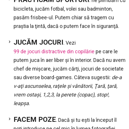
: ne plimbăm cu
bicicleta, jucăm fotbal, volei sau badminton,
pasăm frisbee-ul. Putem chiar să tragem cu
praştia la ţintă, dacă o putem face în siguranţă.
JUCĂM JOCURI
. Vezi
99 de jocuri distractive din copilărie
pe care le
putem juca în aer liber şi în interior. Dacă nu avem
chef de mişcare, jucăm cărţi, jocuri de societate
sau diverse board-games. Câteva sugestii:
de-a
v-aţi ascunselea
,
raţele şi vânătorii, Ţară, ţară,
vrem ostaşi, 1,2,3, la perete (copac), stop!,
leapşa
.
FACEM POZE
. Dacă şi tu eşti la început îl
poţi introduce pe cel mic în lumea fotografiei