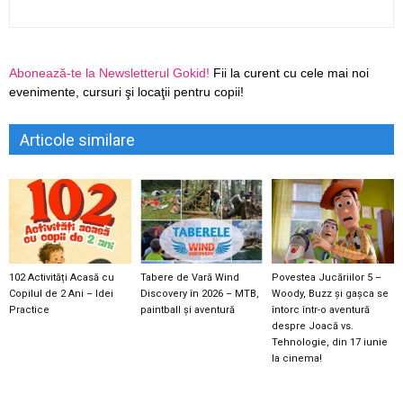
Abonează-te la Newsletterul Gokid!
Fii la curent cu cele mai noi
evenimente, cursuri şi locaţii pentru copii!
Articole similare
102 Activități Acasă cu
Tabere de Vară Wind
Povestea Jucăriilor 5 –
Copilul de 2 Ani – Idei
Discovery în 2026 – MTB,
Woody, Buzz și gașca se
Practice
paintball și aventură
întorc într-o aventură
despre Joacă vs.
Tehnologie, din 17 iunie
la cinema!