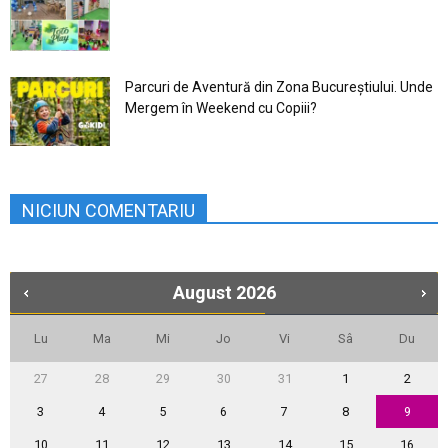
Parcuri de Aventură din Zona Bucureştiului. Unde
Mergem în Weekend cu Copiii?
NICIUN COMENTARIU
August
2026
Lu
Ma
Mi
Jo
Vi
Sâ
Du
27
28
29
30
31
1
2
3
4
5
6
7
8
9
10
11
12
13
14
15
16