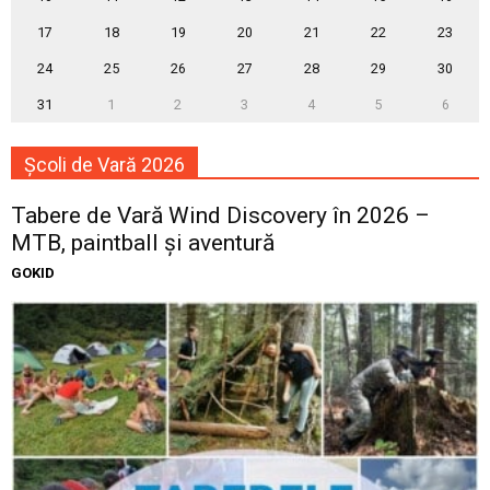
17
18
19
20
21
22
23
24
25
26
27
28
29
30
31
1
2
3
4
5
6
Școli de Vară 2026
Tabere de Vară Wind Discovery în 2026 –
MTB, paintball și aventură
GOKID