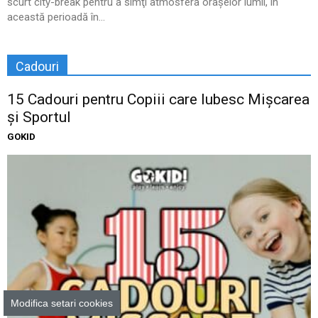
scurt city-break pentru a simţi atmosfera oraşelor lumii, în
această perioadă în...
Cadouri
15 Cadouri pentru Copiii care Iubesc Mișcarea
și Sportul
GOKID
Modifica setari cookies