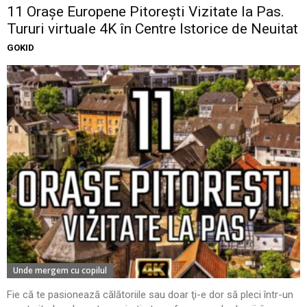
11 Oraşe Europene Pitoreşti Vizitate la Pas.
Tururi virtuale 4K în Centre Istorice de Neuitat
GOKID
Unde mergem cu copilul
Fie că te pasionează călătoriile sau doar ţi-e dor să pleci într-un