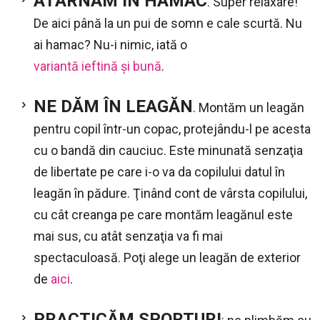
ATÂRNĂM ÎN HAMAC
. Super relaxare!
De aici până la un pui de somn e cale scurtă. Nu
ai hamac? Nu-i nimic, iată o
variantă ieftină şi bună
.
NE DĂM ÎN LEAGĂN
. Montăm un leagăn
pentru copil într-un copac, protejându-l pe acesta
cu o bandă din cauciuc. Este minunată senzaţia
de libertate pe care i-o va da copilului datul în
leagăn în pădure. Ţinând cont de vârsta copilului,
cu cât creanga pe care montăm leagănul este
mai sus, cu atât senzaţia va fi mai
spectaculoasă. Poţi alege un leagăn de exterior
de
aici
.
PRACTICĂM SPORTURI