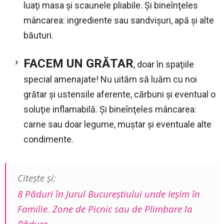
luaţi masa şi scaunele pliabile. Şi bineînţeles
mâncarea: ingrediente sau sandvişuri, apă şi alte
băuturi.
FACEM UN GRĂTAR
, doar în spaţiile
special amenajate! Nu uităm să luăm cu noi
grătar şi ustensile aferente, cărbuni şi eventual o
soluţie inflamabilă. Şi bineînţeles mâncarea:
carne sau doar legume, muştar şi eventuale alte
condimente.
Citeşte şi:
8 Păduri în Jurul Bucureştiului unde Ieşim în
Familie. Zone de Picnic sau de Plimbare la
Pădure