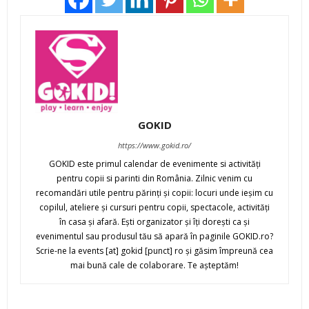
GOKID
https://www.gokid.ro/
GOKID este primul calendar de evenimente si activităţi
pentru copii si parinti din România. Zilnic venim cu
recomandări utile pentru părinţi şi copii: locuri unde ieşim cu
copilul, ateliere şi cursuri pentru copii, spectacole, activităţi
în casa şi afară. Eşti organizator şi îţi doreşti ca şi
evenimentul sau produsul tău să apară în paginile GOKID.ro?
Scrie-ne la events [at] gokid [punct] ro şi găsim împreună cea
mai bună cale de colaborare. Te aşteptăm!