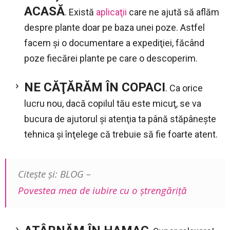
ACASĂ
. Există
aplicaţii
care ne ajută să aflăm
despre plante doar pe baza unei poze. Astfel
facem şi o documentare a expediţiei, făcând
poze fiecărei plante pe care o descoperim.
NE CĂŢĂRĂM ÎN COPACI
. Ca orice
lucru nou, dacă copilul tău este micuţ, se va
bucura de ajutorul şi atenţia ta până stăpâneşte
tehnica şi înţelege că trebuie să fie foarte atent.
Citeşte şi: BLOG –
Povestea mea de iubire cu o ştrengăriţă