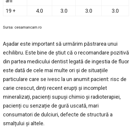
ani
19 +
4.0
3.0
3.0
3.0
Sursa: cesamancam.ro
Așadar este important să urmărim păstrarea unui
echilibru. Este bine de știut că o recomandare pozitivă
din partea medicului dentist legată de ingestia de fluor
este dată de cele mai multe ori și de situațiile
particulare care se ivesc la un anumit pacient: risc de
carie crescut, dinți recent erupți şi incomplet
mineralizați, pacienți supuși chimio și radioterapiei,
pacienți cu senzație de gură uscată, mari
consumatori de dulciuri, defecte de structură a
smalțului şi altele.