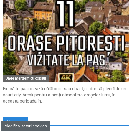
Unde mergem cu copilul
Fie că te pasionează călătoriile sau doar ţi-e dor să pleci într-un
scurt city-break pentru a simţi atmosfera oraşelor lumii, în
această perioadă în...
Cadouri
Modifica setari cookies