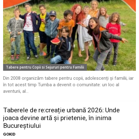
Tabere pentru Copii si Sejururi pentru Familii
Din 2008 organizăm tabere pentru copii, adolescenți și familii, iar
în tot acest timp Tumba a devenit o comunitate: un loc al
aventurii, al...
Taberele de re:creație urbană 2026: Unde
joaca devine artă și prietenie, în inima
Bucureștiului
GOKID