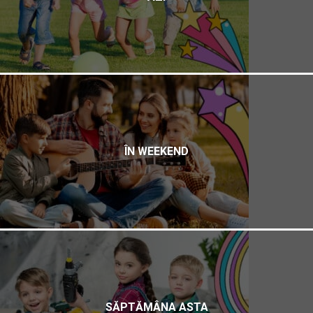
ÎN WEEKEND
SĂPTĂMÂNA ASTA