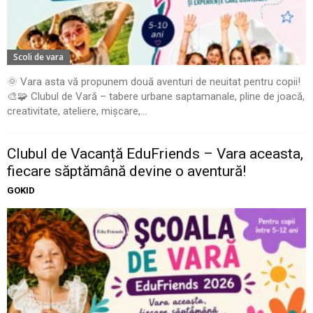
Scoli de vara
🌞 Vara asta vă propunem două aventuri de neuitat pentru copii!
🎨🧩 Clubul de Vară – tabere urbane saptamanale, pline de joacă,
creativitate, ateliere, mișcare,...
Clubul de Vacanță EduFriends – Vara aceasta,
fiecare săptămână devine o aventură!
GOKID