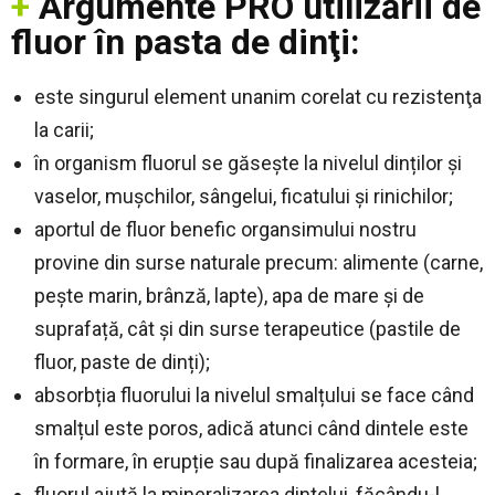
+
Argumente PRO utilizării de
fluor în pasta de dinţi:
este singurul element unanim corelat cu rezistenţa
la carii;
în organism fluorul se găsește la nivelul dinților și
vaselor, mușchilor, sângelui, ficatului şi rinichilor;
aportul de fluor benefic organsimului nostru
provine din surse naturale precum: alimente (carne,
peşte marin, brânză, lapte), apa de mare și de
suprafață, cât și din surse terapeutice (pastile de
fluor, paste de dinți);
absorbția fluorului la nivelul smalțului se face când
smalțul este poros, adică atunci când dintele este
în formare, în erupție sau după finalizarea acesteia;
fluorul ajută la mineralizarea dintelui, făcându-l