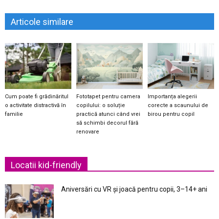
Articole similare
Cum poate fi grădinăritul
Fototapet pentru camera
Importanța alegerii
o activitate distractivă în
copilului: o soluție
corecte a scaunului de
familie
practică atunci când vrei
birou pentru copil
să schimbi decorul fără
renovare
Locatii kid-friendly
Aniversări cu VR și joacă pentru copii, 3–14+ ani