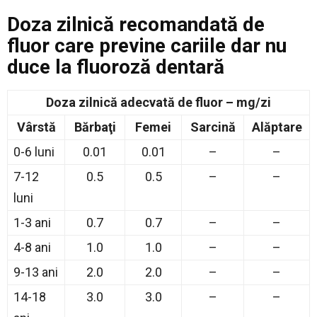
Doza zilnică recomandată de
fluor care previne cariile dar nu
duce la fluoroză dentară
Doza zilnică adecvată de fluor – mg/zi
Vârstă
Bărbaţi
Femei
Sarcină
Alăptare
0-6 luni
0.01
0.01
–
–
7-12
0.5
0.5
–
–
luni
1-3 ani
0.7
0.7
–
–
4-8 ani
1.0
1.0
–
–
9-13 ani
2.0
2.0
–
–
14-18
3.0
3.0
–
–