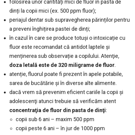
folosirea unor cantități mici de fluor în pasta de
dinți la copii mici (ex. 500 ppm fluor);
periajul dentar sub supravegherea părinților pentru
a preveni înghițirea pastei de dinți;
în cazul în care se produce totuși o intoxicație cu
fluor este recomandat că antidot laptele și
menținerea sub observație a copilului. Atenţie,
doza letală este de 320 miligrame de fluor
.
atenție, fluorul poate fi prezent în apele potabile,
sarea de bucătărie și în diverse alte alimente.
dacă vrem să prevenim eficient cariile la copii şi
adolescenţi atunci trebuie să verificăm atent
concentraţia de fluor din pasta de dinţi
:
copii sub 6 ani – maxim 500 ppm
copii peste 6 ani – în jur de 1000 ppm