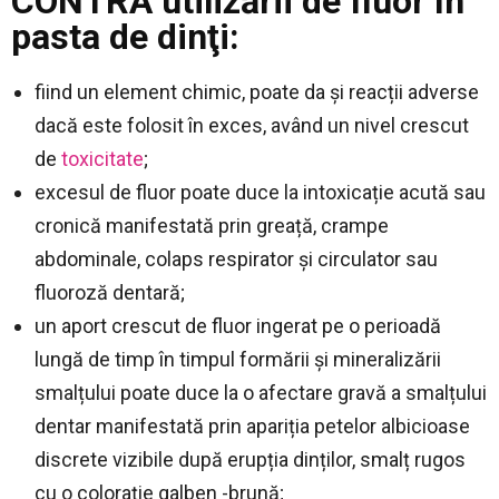
CONTRA utilizării de fluor în
pasta de dinţi:
fiind un element chimic, poate da și reacții adverse
dacă este folosit în exces, având un nivel crescut
de
toxicitate
;
excesul de fluor poate duce la intoxicație acută sau
cronică manifestată prin greață, crampe
abdominale, colaps respirator și circulator sau
fluoroză dentară;
un aport crescut de fluor ingerat pe o perioadă
lungă de timp în timpul formării și mineralizării
smalțului poate duce la o afectare gravă a smalțului
dentar manifestată prin apariția petelor albicioase
discrete vizibile după erupția dinților, smalț rugos
cu o colorație galben -brună;