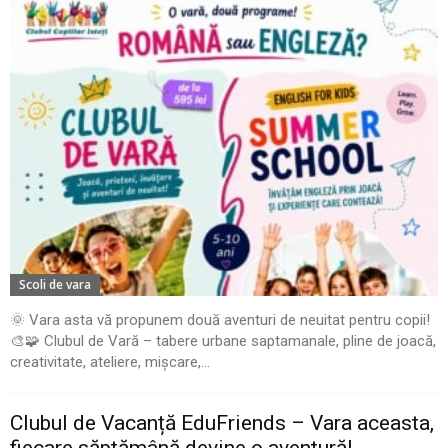
Scoli de vara
🌞 Vara asta vă propunem două aventuri de neuitat pentru copii!
🎨🧩 Clubul de Vară – tabere urbane saptamanale, pline de joacă,
creativitate, ateliere, mișcare,...
Clubul de Vacanță EduFriends – Vara aceasta,
fiecare săptămână devine o aventură!