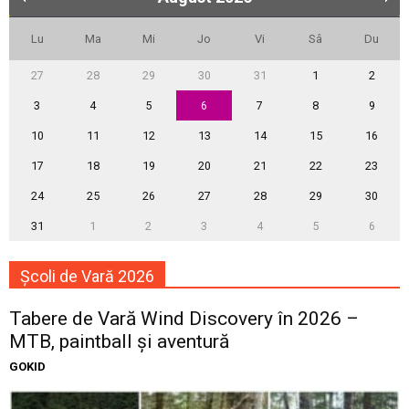
Lu
Ma
Mi
Jo
Vi
Sâ
Du
27
28
29
30
31
1
2
3
4
5
6
7
8
9
10
11
12
13
14
15
16
17
18
19
20
21
22
23
24
25
26
27
28
29
30
31
1
2
3
4
5
6
Școli de Vară 2026
Tabere de Vară Wind Discovery în 2026 –
MTB, paintball și aventură
GOKID