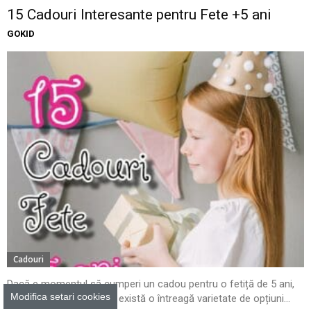
15 Cadouri Interesante pentru Fete +5 ani
GOKID
Cadouri
Dacă e momentul să cumperi un cadou pentru o fetiță de 5 ani,
Modifica setari cookies
nu trebuie să-ți faci griji, există o întreagă varietate de opțiuni...