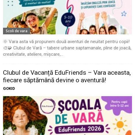
Scoli de vara
🌞 Vara asta vă propunem două aventuri de neuitat pentru copii!
🎨🧩 Clubul de Vară – tabere urbane saptamanale, pline de joacă,
creativitate, ateliere, mișcare,...
Clubul de Vacanță EduFriends – Vara aceasta,
fiecare săptămână devine o aventură!
GOKID