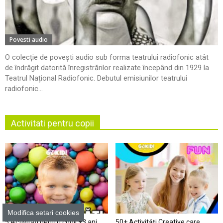
Povesti audio
O colecție de povești audio sub forma teatrului radiofonic atât
de îndrăgit datorită înregistrărilor realizate începând din 1929 la
Teatrul Național Radiofonic. Debutul emisiunilor teatrului
radiofonic...
Activitati pentru copii
Modifica setari cookies
5 Activități pentru copii +3 ani,
50+ Activități Creative care