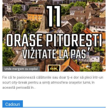
Unde mergem cu copilul
Fie că te pasionează călătoriile sau doar ţi-e dor să pleci într-un
scurt city-break pentru a simţi atmosfera oraşelor lumii, în
această perioadă în...
Cadouri