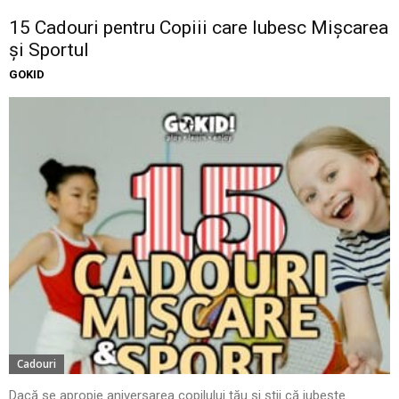
15 Cadouri pentru Copiii care Iubesc Mișcarea
și Sportul
GOKID
Cadouri
Dacă se apropie aniversarea copilului tău și știi că iubește