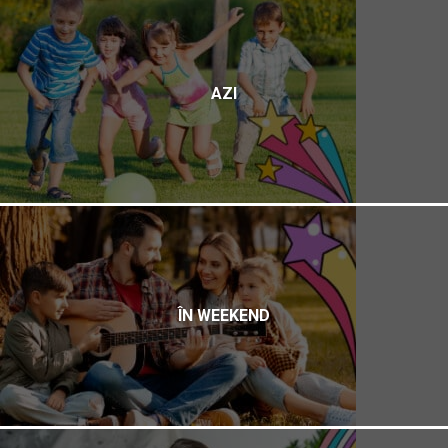
AZI
ÎN WEEKEND