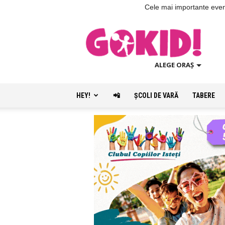
Cele mai importante evenim
ALEGE ORAȘ
HEY!
📲
ŞCOLI DE VARĂ
TABERE