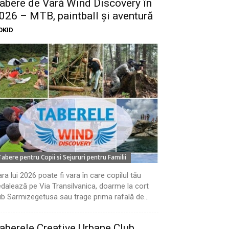
abere de Vară Wind Discovery în
026 – MTB, paintball și aventură
OKID
Tabere pentru Copii si Sejururi pentru Familii
ra lui 2026 poate fi vara în care copilul tău
dalează pe Via Transilvanica, doarme la cort
b Sarmizegetusa sau trage prima rafală de...
aberele Creative Urbane Club