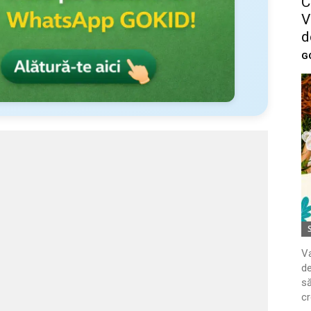
C
V
d
G
Va
de
să
cr