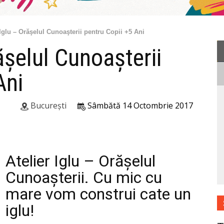
 Iglu – Orăşelul Cunoaşterii pentru Copii +5 Ani
ăşelul Cunoaşterii
Ani
București
Sâmbătă 14 Octombrie 2017
Atelier Iglu – Orăşelul
Cunoaşterii. Cu mic cu
mare vom construi cate un
iglu!