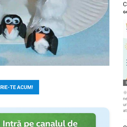
C
G
RIE-TE ACUM!
🌞
ne
ur
at