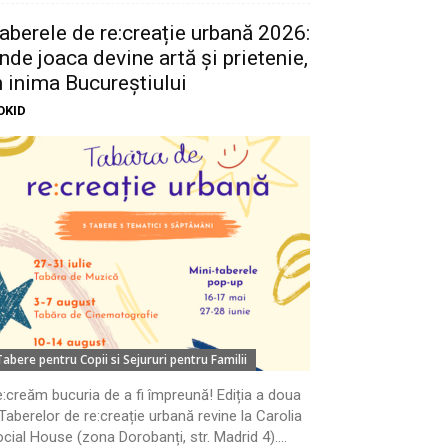
aberele de re:creație urbană 2026:
nde joaca devine artă și prietenie,
n inima Bucureștiului
OKID
Tabere pentru Copii si Sejururi pentru Familii
:creăm bucuria de a fi împreună! Ediția a doua
Taberelor de re:creație urbană revine la Carolia
cial House (zona Dorobanți, str. Madrid 4)....