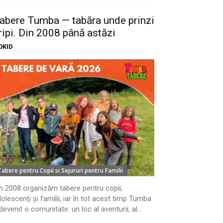
abere Tumba — tabăra unde prinzi
ripi. Din 2008 până astăzi
OKID
Tabere pentru Copii si Sejururi pentru Familii
n 2008 organizăm tabere pentru copii,
olescenți și familii, iar în tot acest timp Tumba
devenit o comunitate: un loc al aventurii, al...