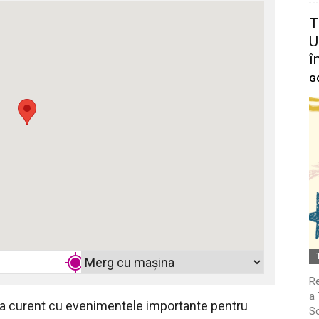
T
U
î
G
Re
a 
 la curent cu evenimentele importante pentru
So