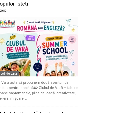
opiilor Isteți
OKID
Scoli de vara
 Vara asta vă propunem două aventuri de
uitat pentru copii! 🎨🧩 Clubul de Vară – tabere
bane saptamanale, pline de joacă, creativitate,
eliere, mișcare,...