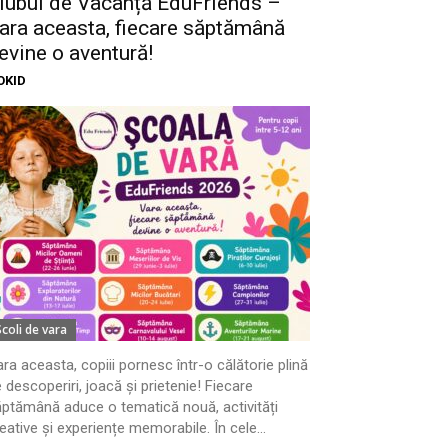
lubul de Vacanță EduFriends –
ara aceasta, fiecare săptămână
evine o aventură!
OKID
Scoli de vara
ra aceasta, copiii pornesc într-o călătorie plină
 descoperiri, joacă și prietenie! Fiecare
ptămână aduce o tematică nouă, activități
eative și experiențe memorabile. În cele...