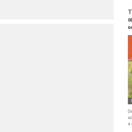
T
a
G
Di
ad
a 