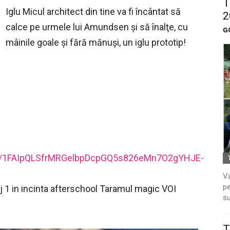
T
Iglu Micul architect din tine va fi încântat să
2
calce pe urmele lui Amundsen şi să înalţe, cu
G
mâinile goale şi fără mănuşi, un iglu prototip!
d/e/1FAIpQLSfrMRGelbpDcpGQ5s826eMn7O2gYHJE-
Va
pe
j 1 in incinta afterschool Taramul magic VOI
su
T