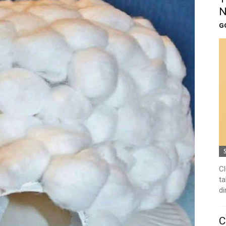
N
G
Cl
ta
di
C