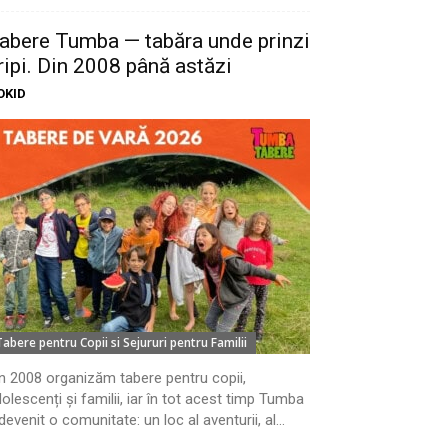
abere Tumba — tabăra unde prinzi
ripi. Din 2008 până astăzi
OKID
Tabere pentru Copii si Sejururi pentru Familii
n 2008 organizăm tabere pentru copii,
olescenți și familii, iar în tot acest timp Tumba
devenit o comunitate: un loc al aventurii, al...