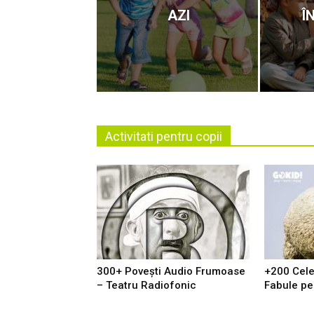
AZI
Î
Activitati pentru copii
300+ Povești Audio Frumoase
+200 Cel
– Teatru Radiofonic
Fabule pe 