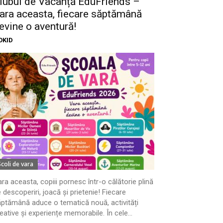
lubul de Vacanță EduFriends –
ara aceasta, fiecare săptămână
evine o aventură!
OKID
Scoli de vara
ra aceasta, copiii pornesc într-o călătorie plină
 descoperiri, joacă și prietenie! Fiecare
ptămână aduce o tematică nouă, activități
eative și experiențe memorabile. În cele...