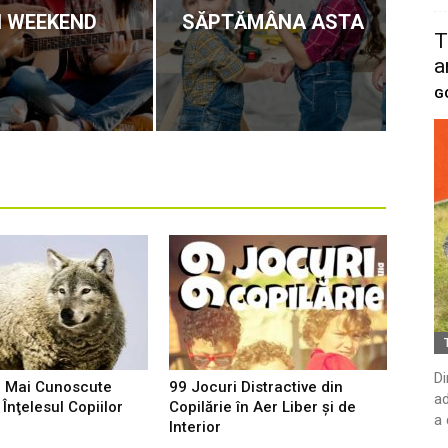
N WEEKEND
SĂPTĂMÂNA ASTA
T
a
G
Di
e Mai Cunoscute
99 Jocuri Distractive din
ad
Înţelesul Copiilor
Copilărie în Aer Liber şi de
a 
Interior