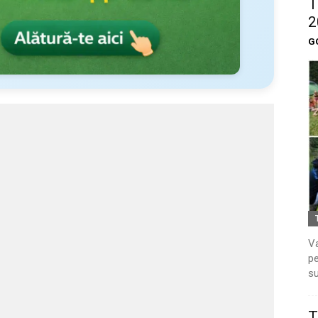
T
2
G
Va
pe
su
T