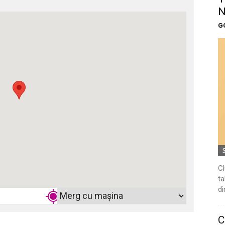
N
G
Cl
ta
di
C