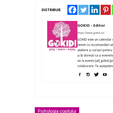
DISTRIBUIE
GOKID - Editor
https://www.gokid.ro/
GOKID este un calendar de 
venim cu recomandări util
ateliere şi cursuri pentru 
şi îţi doreşti ca şi even
ne la events [at] gokid 
colaborare. Te aşteptăm 
Psihologia copilului