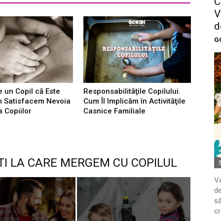
C
V
d
G
 un Copil că Este
Responsabilităţile Copilului.
m Satisfacem Nevoia
Cum Îl Implicăm în Activităţile
a Copiilor
Casnice Familiale
TI LA CARE MERGEM CU COPILUL
Va
de
să
cr