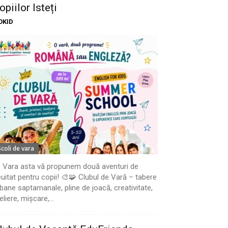
opiilor Isteți
OKID
Scoli de vara
 Vara asta vă propunem două aventuri de
uitat pentru copii! 🎨🧩 Clubul de Vară – tabere
bane saptamanale, pline de joacă, creativitate,
eliere, mișcare,...