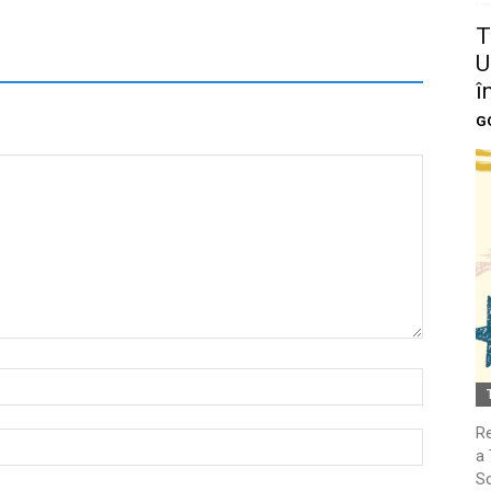
T
U
î
G
Re
a 
So