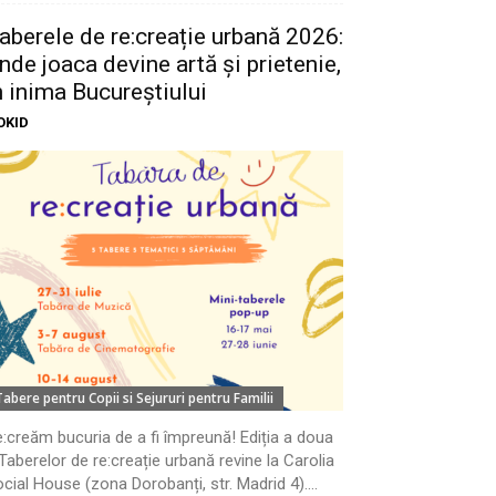
aberele de re:creație urbană 2026:
nde joaca devine artă și prietenie,
n inima Bucureștiului
OKID
Tabere pentru Copii si Sejururi pentru Familii
:creăm bucuria de a fi împreună! Ediția a doua
Taberelor de re:creație urbană revine la Carolia
cial House (zona Dorobanți, str. Madrid 4)....