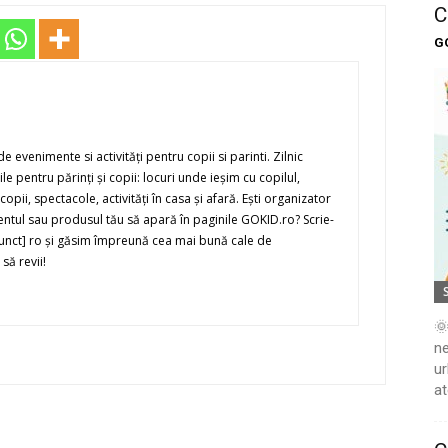
C
G
evenimente si activităţi pentru copii si parinti. Zilnic
e pentru părinţi şi copii: locuri unde ieşim cu copilul,
copii, spectacole, activităţi în casa şi afară. Eşti organizator
imentul sau produsul tău să apară în paginile GOKID.ro? Scrie-
[punct] ro şi găsim împreună cea mai bună cale de
să revii!
🌞
ne
ur
at