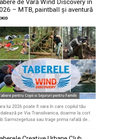
abere de Vară Wind Discovery în
026 – MTB, paintball și aventură
OKID
Tabere pentru Copii si Sejururi pentru Familii
ra lui 2026 poate fi vara în care copilul tău
dalează pe Via Transilvanica, doarme la cort
b Sarmizegetusa sau trage prima rafală de...
aberele Creative Urbane Club