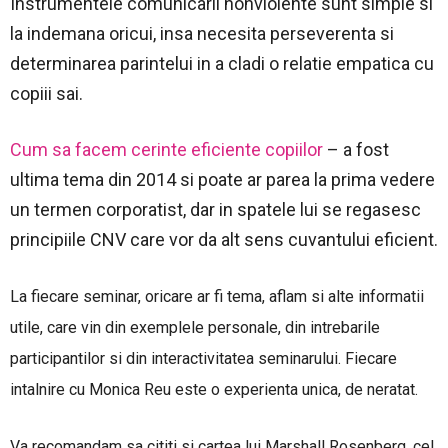
Instrumentele comunicarii nonviolente sunt simple si
la indemana oricui, insa necesita perseverenta si
determinarea parintelui in a cladi o relatie empatica cu
copiii sai.
Cum sa facem cerinte eficiente copiilor
– a fost
ultima tema din 2014 si poate ar parea la prima vedere
un termen corporatist, dar in spatele lui se regasesc
principiile CNV care vor da alt sens cuvantului eficient.
La fiecare seminar, oricare ar fi tema, aflam si alte informatii
utile, care vin din exemplele personale, din intrebarile
participantilor si din interactivitatea seminarului. Fiecare
intalnire cu Monica Reu este o experienta unica, de neratat.
Va recomandam sa cititi si cartea lui Marshall Rosenberg, cel