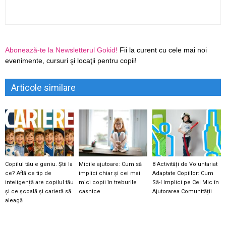
Abonează-te la Newsletterul Gokid!
Fii la curent cu cele mai noi
evenimente, cursuri şi locaţii pentru copii!
Articole similare
Copilul tău e geniu. Știi la
Micile ajutoare: Cum să
8 Activități de Voluntariat
ce? Află ce tip de
implici chiar și cei mai
Adaptate Copiilor: Cum
inteligență are copilul tău
mici copii în treburile
Să-l Implici pe Cel Mic în
și ce școală și carieră să
casnice
Ajutorarea Comunității
aleagă