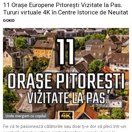
11 Oraşe Europene Pitoreşti Vizitate la Pas.
Tururi virtuale 4K în Centre Istorice de Neuitat
GOKID
Unde mergem cu copilul
Fie că te pasionează călătoriile sau doar ţi-e dor să pleci într-un