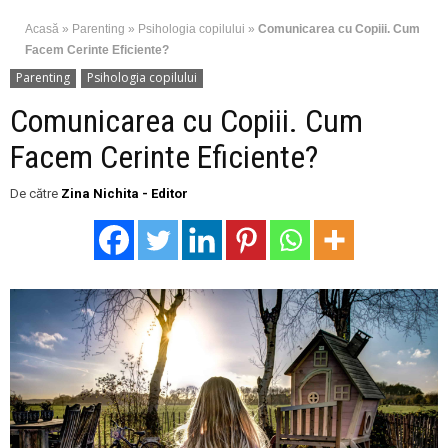
Acasă
»
Parenting
»
Psihologia copilului
»
Comunicarea cu Copiii. Cum
Facem Cerinte Eficiente?
Parenting
Psihologia copilului
Comunicarea cu Copiii. Cum
Facem Cerinte Eficiente?
De către
Zina Nichita - Editor