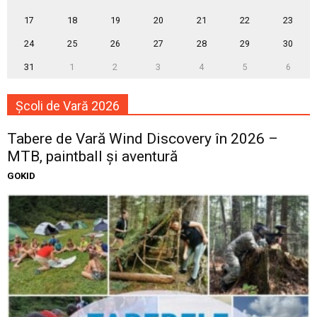
17
18
19
20
21
22
23
24
25
26
27
28
29
30
31
1
2
3
4
5
6
Școli de Vară 2026
Tabere de Vară Wind Discovery în 2026 –
MTB, paintball și aventură
GOKID