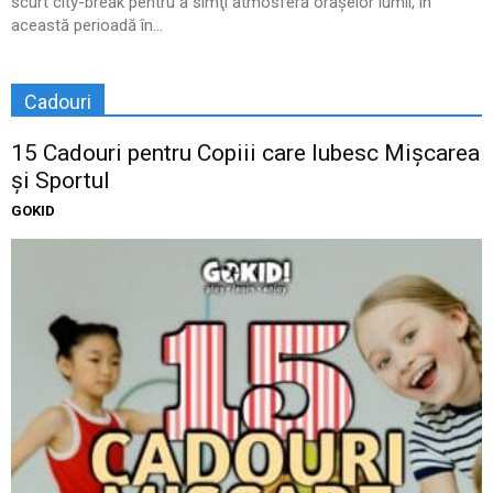
scurt city-break pentru a simţi atmosfera oraşelor lumii, în
această perioadă în...
Cadouri
15 Cadouri pentru Copiii care Iubesc Mișcarea
și Sportul
GOKID