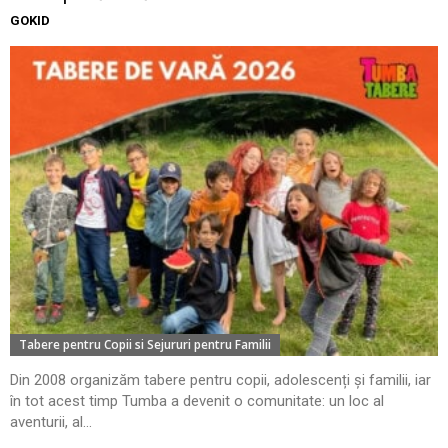
GOKID
Tabere pentru Copii si Sejururi pentru Familii
Din 2008 organizăm tabere pentru copii, adolescenți și familii, iar
în tot acest timp Tumba a devenit o comunitate: un loc al
aventurii, al...