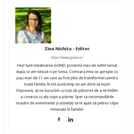
Zina Nichita - Editor
https://www.gokid.ro/
Hey! Sunt iniţiatoarea GOKID, proiectul meu de suflet lansat
după ce am născut-o pe Sonia. Comoara mea se apropie cu
paşi mari de 11 ani care au fost plini de transformări pentru
toată familia. În tot acest timp mi-am dorit să ieşim
împreună, să ne bucurăm cu toţii de plăcerea de a ne întâlni
şi conecta cu alţi copii şi părinţi. Sper ca recomandările
noastre de evenimente şi activităţi să te ajute să petreci clipe
minunate în familie!