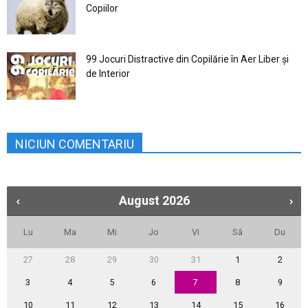
Copiilor
99 Jocuri Distractive din Copilărie în Aer Liber şi
de Interior
NICIUN COMENTARIU
August
2026
Lu
Ma
Mi
Jo
Vi
Sâ
Du
27
28
29
30
31
1
2
3
4
5
6
7
8
9
10
11
12
13
14
15
16