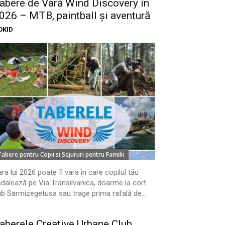
abere de Vară Wind Discovery în
026 – MTB, paintball și aventură
OKID
Tabere pentru Copii si Sejururi pentru Familii
ra lui 2026 poate fi vara în care copilul tău
dalează pe Via Transilvanica, doarme la cort
b Sarmizegetusa sau trage prima rafală de...
aberele Creative Urbane Club