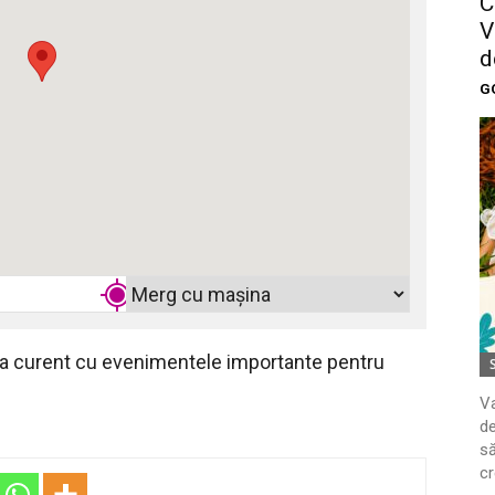
C
V
d
G
 la curent cu evenimentele importante pentru
Va
de
să
cr