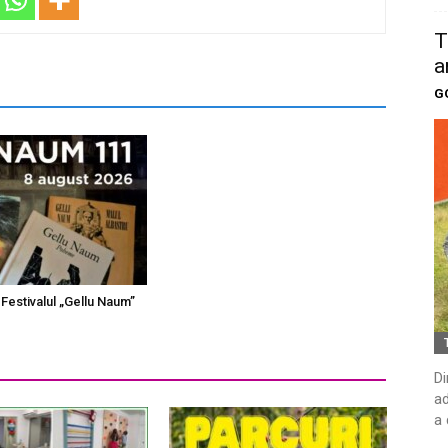
T
a
G
Festivalul „Gellu Naum”
Di
ad
a 