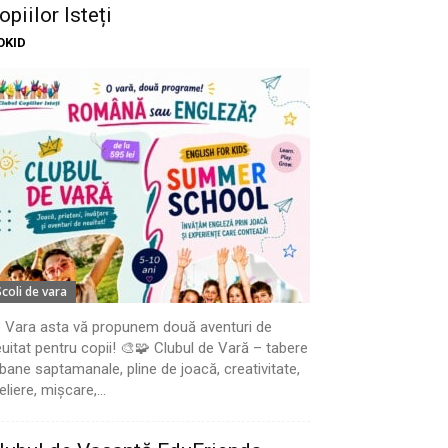
opiilor Isteți
OKID
Scoli de vara
 Vara asta vă propunem două aventuri de
uitat pentru copii! 🎨🧩 Clubul de Vară – tabere
bane saptamanale, pline de joacă, creativitate,
eliere, mișcare,...