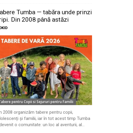
abere Tumba — tabăra unde prinzi
ripi. Din 2008 până astăzi
OKID
Tabere pentru Copii si Sejururi pentru Familii
n 2008 organizăm tabere pentru copii,
olescenți și familii, iar în tot acest timp Tumba
devenit o comunitate: un loc al aventurii, al...