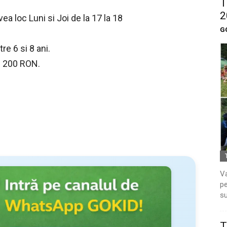
T
2
a loc Luni si Joi de la 17 la 18
G
re 6 si 8 ani.
e 200 RON.
Va
pe
su
T