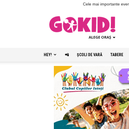
Cele mai importante evenim
ALEGE ORAȘ
HEY!
📲
ŞCOLI DE VARĂ
TABERE