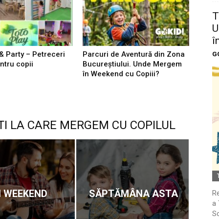
T
U
î
& Party – Petreceri
Parcuri de Aventură din Zona
G
ntru copii
Bucureştiului. Unde Mergem
în Weekend cu Copiii?
TI LA CARE MERGEM CU COPILUL
N WEEKEND
SĂPTĂMÂNA ASTA
Re
a 
So