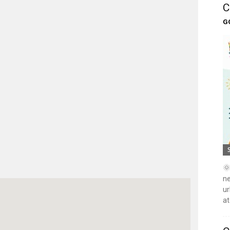
C
G
🌞
ne
ur
at