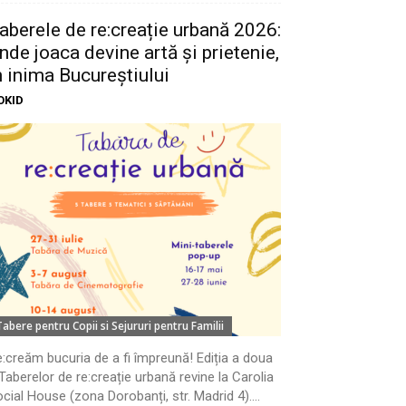
aberele de re:creație urbană 2026:
nde joaca devine artă și prietenie,
n inima Bucureștiului
OKID
Tabere pentru Copii si Sejururi pentru Familii
:creăm bucuria de a fi împreună! Ediția a doua
Taberelor de re:creație urbană revine la Carolia
cial House (zona Dorobanți, str. Madrid 4)....