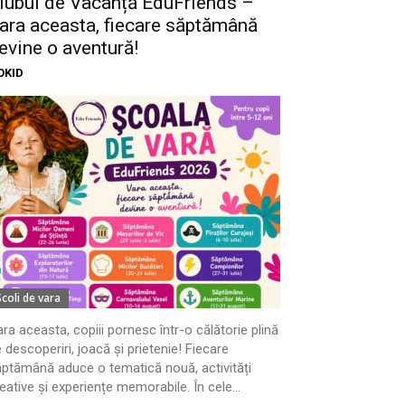
lubul de Vacanță EduFriends –
ara aceasta, fiecare săptămână
evine o aventură!
OKID
Scoli de vara
ra aceasta, copiii pornesc într-o călătorie plină
 descoperiri, joacă și prietenie! Fiecare
ptămână aduce o tematică nouă, activități
eative și experiențe memorabile. În cele...