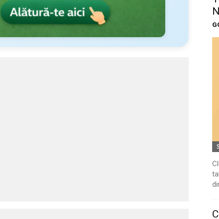
N
G
Cl
ta
di
C