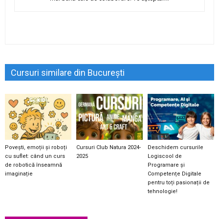
Cursuri similare din București
Povești, emoții și roboți
Cursuri Club Natura 2024-
Deschidem cursurile
cu suflet: când un curs
2025
Logiscool de
de robotică înseamnă
Programare și
imaginație
Competențe Digitale
pentru toți pasionații de
tehnologie!