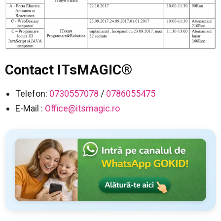
Contact ITsMAGIC®
Telefon:
0730557078
/
0786055475
E-Mail :
Office@itsmagic.ro