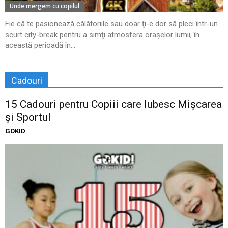
Unde mergem cu copilul
Fie că te pasionează călătoriile sau doar ţi-e dor să pleci într-un
scurt city-break pentru a simţi atmosfera oraşelor lumii, în
această perioadă în...
Cadouri
15 Cadouri pentru Copiii care Iubesc Mișcarea
și Sportul
GOKID