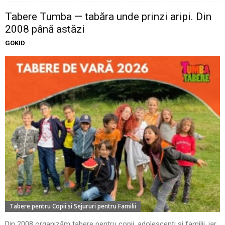
Tabere Tumba — tabăra unde prinzi aripi. Din
2008 până astăzi
GOKID
Tabere pentru Copii si Sejururi pentru Familii
Din 2008 organizăm tabere pentru copii, adolescenți și familii, iar