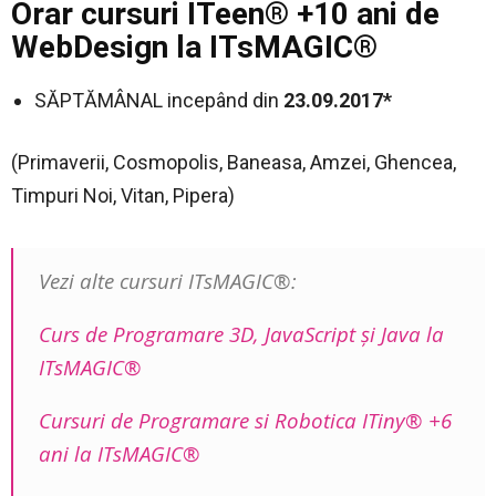
Orar cursuri ITeen® +10 ani de
WebDesign la ITsMAGIC®
SĂPTĂMÂNAL incepând din
23.09.2017*
(Primaverii, Cosmopolis, Baneasa, Amzei, Ghencea,
Timpuri Noi, Vitan, Pipera)
Vezi alte cursuri ITsMAGIC®:
Curs de Programare 3D, JavaScript şi Java la
ITsMAGIC®
Cursuri de Programare si Robotica ITiny® +6
ani la ITsMAGIC®