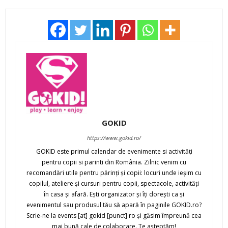
GOKID
https://www.gokid.ro/
GOKID este primul calendar de evenimente si activităţi
pentru copii si parinti din România. Zilnic venim cu
recomandări utile pentru părinţi şi copii: locuri unde ieşim cu
copilul, ateliere şi cursuri pentru copii, spectacole, activităţi
în casa şi afară. Eşti organizator şi îţi doreşti ca şi
evenimentul sau produsul tău să apară în paginile GOKID.ro?
Scrie-ne la events [at] gokid [punct] ro şi găsim împreună cea
mai bună cale de colaborare. Te aşteptăm!