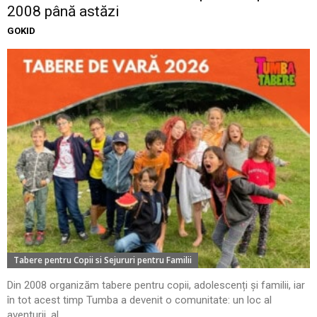
2008 până astăzi
GOKID
Tabere pentru Copii si Sejururi pentru Familii
Din 2008 organizăm tabere pentru copii, adolescenți și familii, iar
în tot acest timp Tumba a devenit o comunitate: un loc al
aventurii, al...