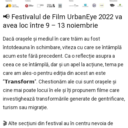
📢 Festivalul de Film UrbanEye 2022 va
avea loc între 9 – 13 noiembrie
Dacă orașele și mediul în care trăim au fost
întotdeauna în schimbare, viteza cu care se întâmplă
acum este fără precedent. Ca o reflecție asupra a
ceea ce se întâmplă, dar și un apel la acțiune, tema pe
care am ales-o pentru ediția din acest an este
”𝗧𝗿𝗮𝗻𝘀𝗳𝗼𝗿𝗺”. Chestionăm ale cui sunt orașele și
cine mai poate locui în ele și îți propunem filme care
investighează transformările generate de gentrificare,
turism sau migrație.
🎬 Alte secțiuni din festival au în centru nevoia de