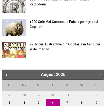
Radiofonic
+200 Cele Mai Cunoscute Fabule pe Înţelesul
Copiilor
99 Jocuri Distractive din Copilărie în Aer Liber
şi de Interior
August
2026
Lu
Ma
Mi
Jo
Vi
Sâ
Du
27
28
29
30
31
1
2
3
4
5
6
7
8
9