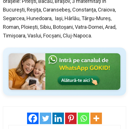
oraşele: Piteşti, Bacău, Braşov, 3 maternităţi în
Bucureşti, Reşiţa, Caransebeş, Constanţa, Craiova,
Segarcea, Hunedoara, Iaşi, Hârlău, Târgu-Mureş,
Roman, Ploieşti, Sibiu, Botoşani, Vatra-Dornei, Arad,
Timişoara, Vaslui, Focşani, Cluj-Napoca.