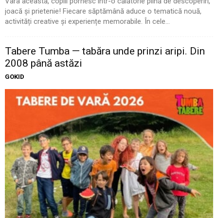
Vara aceasta, copiii pornesc într-o călătorie plină de descoperiri,
joacă și prietenie! Fiecare săptămână aduce o tematică nouă,
activități creative și experiențe memorabile. În cele...
Tabere Tumba — tabăra unde prinzi aripi. Din
2008 până astăzi
GOKID