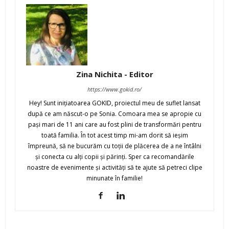
Zina Nichita - Editor
https://www.gokid.ro/
Hey! Sunt iniţiatoarea GOKID, proiectul meu de suflet lansat
după ce am născut-o pe Sonia. Comoara mea se apropie cu
paşi mari de 11 ani care au fost plini de transformări pentru
toată familia. În tot acest timp mi-am dorit să ieşim
împreună, să ne bucurăm cu toţii de plăcerea de a ne întâlni
şi conecta cu alţi copii şi părinţi. Sper ca recomandările
noastre de evenimente şi activităţi să te ajute să petreci clipe
minunate în familie!