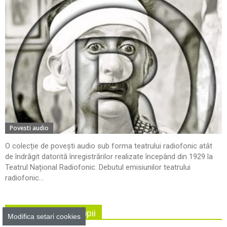
Povesti audio
O colecție de povești audio sub forma teatrului radiofonic atât
de îndrăgit datorită înregistrărilor realizate începând din 1929 la
Teatrul Național Radiofonic. Debutul emisiunilor teatrului
radiofonic...
Activitati pentru copii
Modifica setari cookies