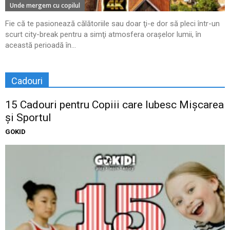
Unde mergem cu copilul
Fie că te pasionează călătoriile sau doar ţi-e dor să pleci într-un
scurt city-break pentru a simţi atmosfera oraşelor lumii, în
această perioadă în...
Cadouri
15 Cadouri pentru Copiii care Iubesc Mișcarea
și Sportul
GOKID