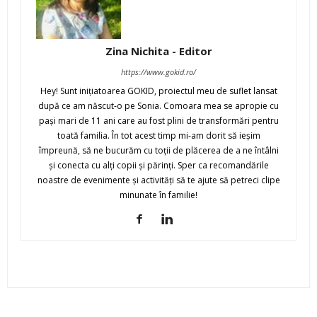
Zina Nichita - Editor
https://www.gokid.ro/
Hey! Sunt iniţiatoarea GOKID, proiectul meu de suflet lansat
după ce am născut-o pe Sonia. Comoara mea se apropie cu
paşi mari de 11 ani care au fost plini de transformări pentru
toată familia. În tot acest timp mi-am dorit să ieşim
împreună, să ne bucurăm cu toţii de plăcerea de a ne întâlni
şi conecta cu alţi copii şi părinţi. Sper ca recomandările
noastre de evenimente şi activităţi să te ajute să petreci clipe
minunate în familie!