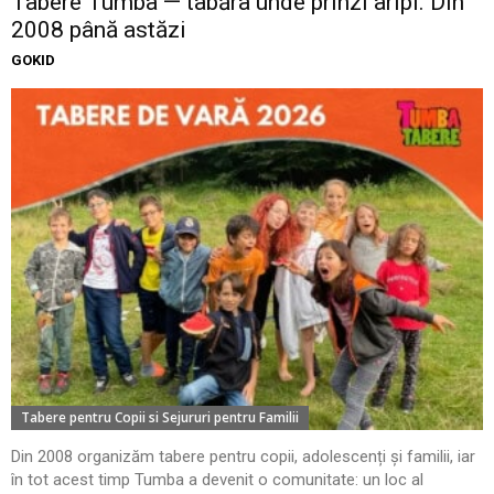
Tabere Tumba — tabăra unde prinzi aripi. Din
2008 până astăzi
GOKID
Tabere pentru Copii si Sejururi pentru Familii
Din 2008 organizăm tabere pentru copii, adolescenți și familii, iar
în tot acest timp Tumba a devenit o comunitate: un loc al