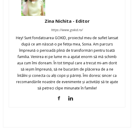
Zina Nichita - Editor
https://www.gokid.ro/
Hey! Sunt fondatoarea GOKID, proiectul meu de suflet lansat
după ce am născut-o pe fetiţa mea, Sonia. Am parcurs
împreună o perioadă plină de transformări pentru toată
familia. Venirea ei pe lume m-a ajutat enorm să mă schimb
aşa cum îmi doream. În tot timpul care a trecut mi-am dorit
să ieşim împreună, să ne bucurăm de plăcerea de a ne
întâlni şi conecta cu alţi copii şi părinţi. Îmi doresc sincer ca
recomandările noastre de evenimente şi activităţi să te ajute
să petreci clipe minunate în familie!