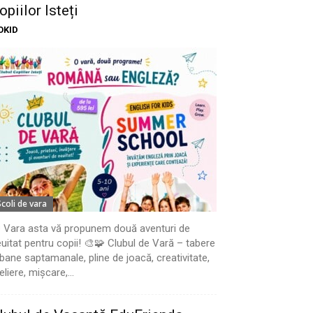
opiilor Isteți
OKID
Scoli de vara
 Vara asta vă propunem două aventuri de
uitat pentru copii! 🎨🧩 Clubul de Vară – tabere
bane saptamanale, pline de joacă, creativitate,
eliere, mișcare,...