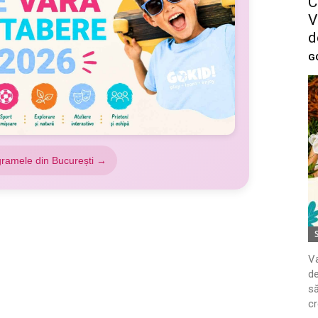
C
V
d
G
gramele din București →
Va
de
să
cr