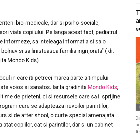
T
a
iterii bio-medicale, dar si psiho-sociale,
G
eori viata copilului. Pe langa acest fapt, pediatrul
e informeze, sa inteleaga informatia si sa o
olnav si sa linisteasca familia ingrijorata” ( dr.
nita Mondo Kids)
locul in care iti petreci marea parte a timpului
ste voios si sanatos. Iar la gradinita
Mondo Kids
,
time de prieteni, ci si resursele care sa ii sprijine
 program care se adapteaza nevoilor parintilor,
urs si de after shool, o curte special amenajata
Di
atat copiilor, cat si parintilor, dar si un cabinet
ad
a 