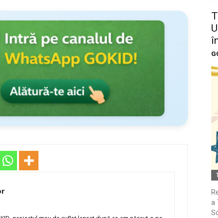
T
U
î
G
or
Re
a 
So