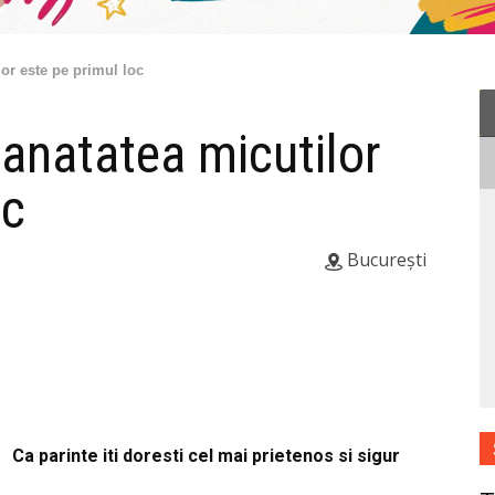
or este pe primul loc
anatatea micutilor
oc
București
Ca parinte iti doresti cel mai prietenos si sigur