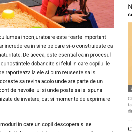
N
G
 cu lumea inconjuratoare este foarte important
r increderea in sine pe care si-o construieste ca
 maturitate. De aceea, este esential ca in procesul
cunostintele dobandite si felul in care copilul le
se raporteaza la ele si cum reuseste sa isi
doreste sa revina acolo unde are parte de un
cont de nevoile lui si unde poate sa isi spuna
rganizate de invatare, cat si momente de exprimare
Cl
ta
di
 moduri in care un copil descopera si se
C