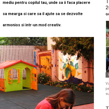
T
mediu pentru copilul tau, unde sa ii faca placere
2
sa mearga si care sa il ajute sa se dezvolte
G
armonios si intr-un mod creativ.
Va
pe
su
T