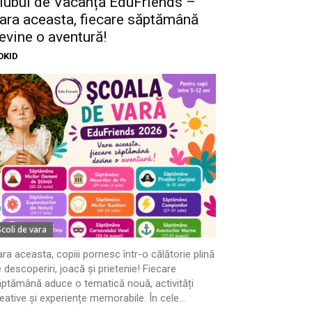
lubul de Vacanță EduFriends –
ara aceasta, fiecare săptămână
evine o aventură!
OKID
Scoli de vara
ra aceasta, copiii pornesc într-o călătorie plină
 descoperiri, joacă și prietenie! Fiecare
ptămână aduce o tematică nouă, activități
eative și experiențe memorabile. În cele...