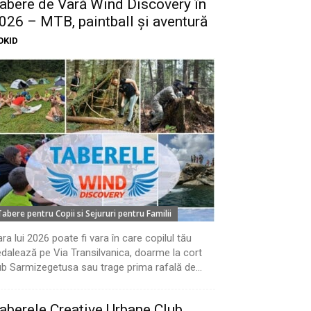
abere de Vară Wind Discovery în
026 – MTB, paintball și aventură
OKID
Tabere pentru Copii si Sejururi pentru Familii
ra lui 2026 poate fi vara în care copilul tău
dalează pe Via Transilvanica, doarme la cort
b Sarmizegetusa sau trage prima rafală de...
aberele Creative Urbane Club