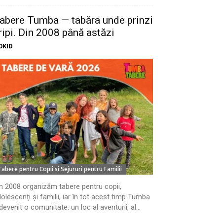
abere Tumba — tabăra unde prinzi
ripi. Din 2008 până astăzi
OKID
Tabere pentru Copii si Sejururi pentru Familii
n 2008 organizăm tabere pentru copii,
olescenți și familii, iar în tot acest timp Tumba
devenit o comunitate: un loc al aventurii, al...