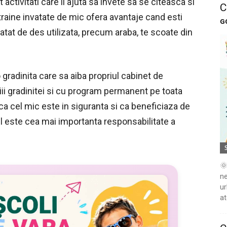
activitati care ii ajuta sa invete sa se citeasca si
C
traine invatate de mic ofera avantaje cand esti
G
atat de des utilizata, precum araba, te scoate din
 gradinita care sa aiba propriul cabinet de
iii gradinitei si cu program permanent pe toata
ca cel mic este in siguranta si ca beneficiaza de
il este cea mai importanta responsabilitate a
🌞
ne
ur
at