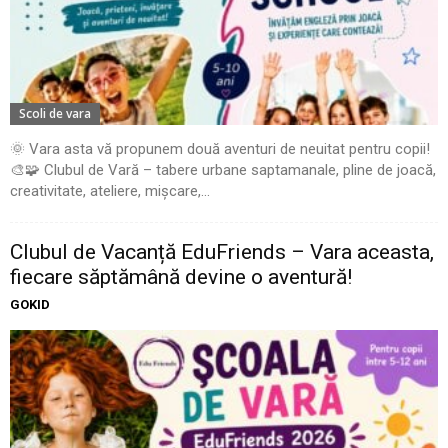
Scoli de vara
🌞 Vara asta vă propunem două aventuri de neuitat pentru copii!
🎨🧩 Clubul de Vară – tabere urbane saptamanale, pline de joacă,
creativitate, ateliere, mișcare,...
Clubul de Vacanță EduFriends – Vara aceasta,
fiecare săptămână devine o aventură!
GOKID