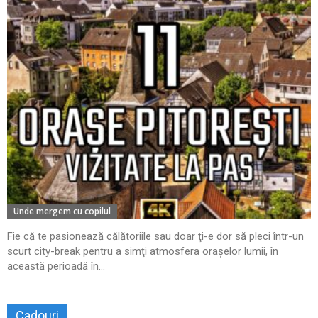
Unde mergem cu copilul
Fie că te pasionează călătoriile sau doar ţi-e dor să pleci într-un
scurt city-break pentru a simţi atmosfera oraşelor lumii, în
această perioadă în...
Cadouri