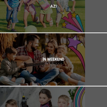
AZI
ÎN WEEKEND