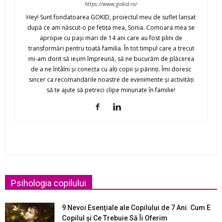
https://www.gokid.ro/
Hey! Sunt fondatoarea GOKID, proiectul meu de suflet lansat
după ce am născut-o pe fetiţa mea, Sonia. Comoara mea se
apropie cu paşi mari de 14 ani care au fost plini de
transformări pentru toată familia. În tot timpul care a trecut
mi-am dorit să ieşim împreună, să ne bucurăm de plăcerea
de a ne întâlni şi conecta cu alţi copii şi părinţi. Îmi doresc
sincer ca recomandările noastre de evenimente şi activităţi
să te ajute să petreci clipe minunate în familie!
Psihologia copilului
9 Nevoi Esenţiale ale Copilului de 7 Ani. Cum E
Copilul şi Ce Trebuie Să Îi Oferim