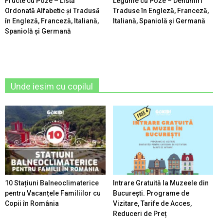
Fructe cu Poze – Listă
Legume cu Poze – Denumiri
Ordonată Alfabetic şi Tradusă
Traduse în Engleză, Franceză,
în Engleză, Franceză, Italiană,
Italiană, Spaniolă şi Germană
Spaniolă şi Germană
Unde iesim cu copilul
10 Stațiuni Balneoclimaterice
Intrare Gratuită la Muzeele din
pentru Vacanțele Familiilor cu
București. Programe de
Copii în România
Vizitare, Tarife de Acces,
Reduceri de Preț