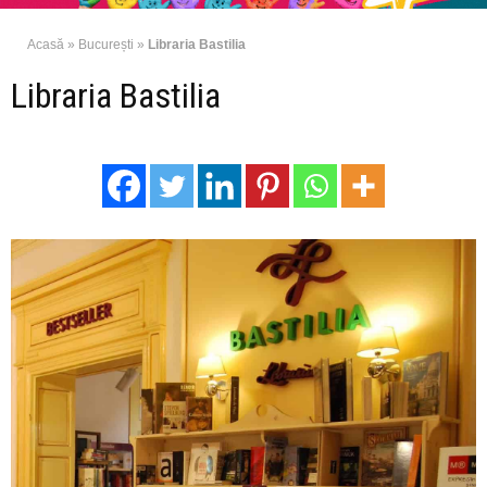
Acasă
»
București
»
Libraria Bastilia
Libraria Bastilia