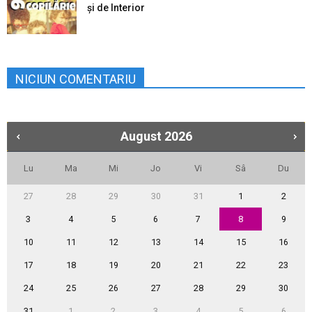
şi de Interior
NICIUN COMENTARIU
August
2026
Lu
Ma
Mi
Jo
Vi
Sâ
Du
27
28
29
30
31
1
2
3
4
5
6
7
8
9
10
11
12
13
14
15
16
17
18
19
20
21
22
23
24
25
26
27
28
29
30
31
1
2
3
4
5
6