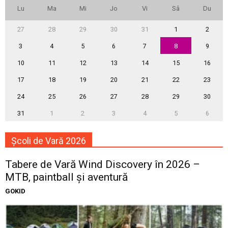
Lu
Ma
Mi
Jo
Vi
Sâ
Du
27
28
29
30
31
1
2
3
4
5
6
7
8
9
10
11
12
13
14
15
16
17
18
19
20
21
22
23
24
25
26
27
28
29
30
31
1
2
3
4
5
6
Școli de Vară 2026
Tabere de Vară Wind Discovery în 2026 –
MTB, paintball și aventură
GOKID