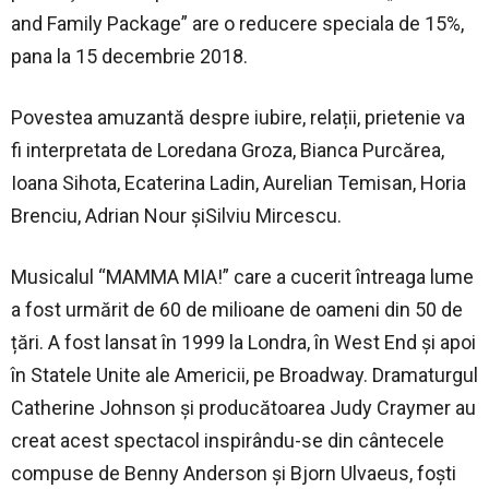
and Family Package” are o reducere speciala de 15%,
pana la 15 decembrie 2018.
Povestea amuzantă despre iubire, relații, prietenie va
fi interpretata de Loredana Groza, Bianca Purcărea,
Ioana Sihota, Ecaterina Ladin, Aurelian Temisan, Horia
Brenciu, Adrian Nour şiSilviu Mircescu.
Musicalul “MAMMA MIA!” care a cucerit întreaga lume
a fost urmărit de 60 de milioane de oameni din 50 de
țări. A fost lansat în 1999 la Londra, în West End și apoi
în Statele Unite ale Americii, pe Broadway. Dramaturgul
Catherine Johnson și producătoarea Judy Craymer au
creat acest spectacol inspirându-se din cântecele
compuse de Benny Anderson și Bjorn Ulvaeus, foști