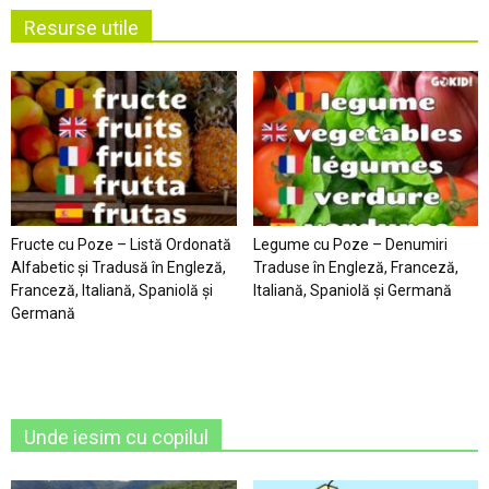
Resurse utile
Fructe cu Poze – Listă Ordonată
Legume cu Poze – Denumiri
Alfabetic şi Tradusă în Engleză,
Traduse în Engleză, Franceză,
Franceză, Italiană, Spaniolă şi
Italiană, Spaniolă şi Germană
Germană
Unde iesim cu copilul