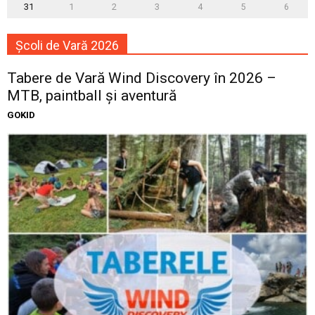
31
1
2
3
4
5
6
Școli de Vară 2026
Tabere de Vară Wind Discovery în 2026 –
MTB, paintball și aventură
GOKID