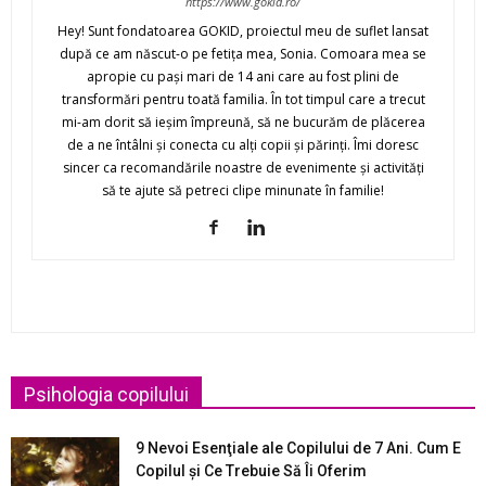
https://www.gokid.ro/
Hey! Sunt fondatoarea GOKID, proiectul meu de suflet lansat
după ce am născut-o pe fetiţa mea, Sonia. Comoara mea se
apropie cu paşi mari de 14 ani care au fost plini de
transformări pentru toată familia. În tot timpul care a trecut
mi-am dorit să ieşim împreună, să ne bucurăm de plăcerea
de a ne întâlni şi conecta cu alţi copii şi părinţi. Îmi doresc
sincer ca recomandările noastre de evenimente şi activităţi
să te ajute să petreci clipe minunate în familie!
Psihologia copilului
9 Nevoi Esenţiale ale Copilului de 7 Ani. Cum E
Copilul şi Ce Trebuie Să Îi Oferim