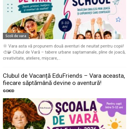
Scoli de vara
🌞 Vara asta vă propunem două aventuri de neuitat pentru copii!
🎨🧩 Clubul de Vară – tabere urbane saptamanale, pline de joacă,
creativitate, ateliere, mișcare,...
Clubul de Vacanță EduFriends – Vara aceasta,
fiecare săptămână devine o aventură!
GOKID