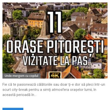
Unde mergem cu copilul
Fie că te pasionează călătoriile sau doar ţi-e dor să pleci într-un
scurt city-break pentru a simţi atmosfera oraşelor lumii, în
această perioadă în...