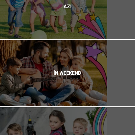
AZI
ÎN WEEKEND