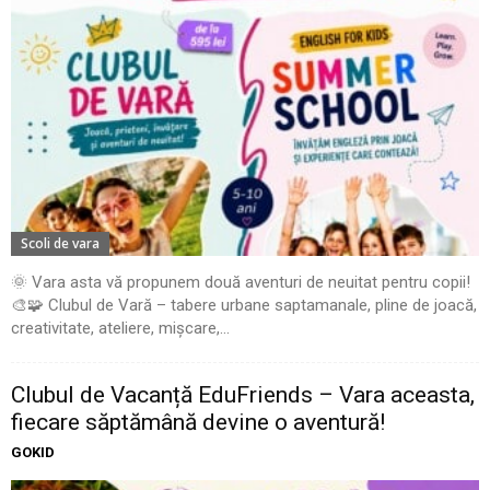
Scoli de vara
🌞 Vara asta vă propunem două aventuri de neuitat pentru copii!
🎨🧩 Clubul de Vară – tabere urbane saptamanale, pline de joacă,
creativitate, ateliere, mișcare,...
Clubul de Vacanță EduFriends – Vara aceasta,
fiecare săptămână devine o aventură!
GOKID