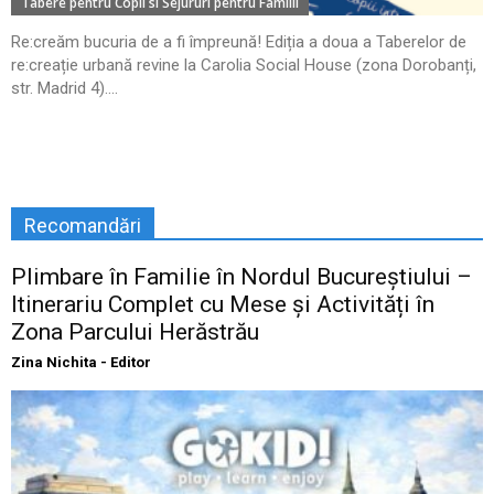
Tabere pentru Copii si Sejururi pentru Familii
Re:creăm bucuria de a fi împreună! Ediția a doua a Taberelor de
re:creație urbană revine la Carolia Social House (zona Dorobanți,
str. Madrid 4)....
Recomandări
Plimbare în Familie în Nordul Bucureștiului –
Itinerariu Complet cu Mese și Activități în
Zona Parcului Herăstrău
Zina Nichita - Editor