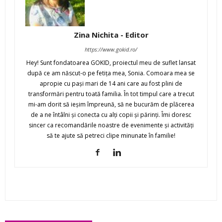
Zina Nichita - Editor
https://www.gokid.ro/
Hey! Sunt fondatoarea GOKID, proiectul meu de suflet lansat
după ce am născut-o pe fetiţa mea, Sonia. Comoara mea se
apropie cu paşi mari de 14 ani care au fost plini de
transformări pentru toată familia. În tot timpul care a trecut
mi-am dorit să ieşim împreună, să ne bucurăm de plăcerea
de a ne întâlni şi conecta cu alţi copii şi părinţi. Îmi doresc
sincer ca recomandările noastre de evenimente şi activităţi
să te ajute să petreci clipe minunate în familie!