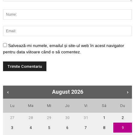
Salvează-mi numele, emailul și site-ul web în acest navigator
pentru data viitoare când o să comentez.
August
2026
Lu
Ma
Mi
Jo
Vi
Sâ
Du
27
28
29
30
31
1
2
3
4
5
6
7
8
9