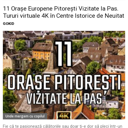
11 Oraşe Europene Pitoreşti Vizitate la Pas.
Tururi virtuale 4K în Centre Istorice de Neuitat
GOKID
Unde mergem cu copilul
Fie că te pasionează călătoriile sau doar ţi-e dor să pleci într-un