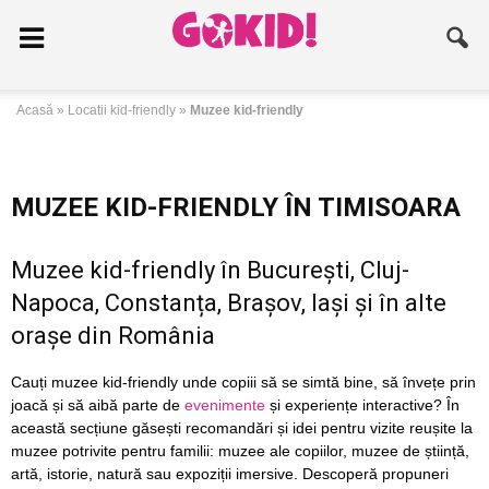
Acasă
»
Locatii kid-friendly
»
Muzee kid-friendly
MUZEE KID-FRIENDLY ÎN TIMISOARA
Muzee kid-friendly în București, Cluj-
Napoca, Constanța, Brașov, Iași și în alte
orașe din România
Cauți muzee kid-friendly unde copiii să se simtă bine, să învețe prin
joacă și să aibă parte de
evenimente
și experiențe interactive? În
această secțiune găsești recomandări și idei pentru vizite reușite la
muzee potrivite pentru familii: muzee ale copiilor, muzee de știință,
artă, istorie, natură sau expoziții imersive. Descoperă propuneri