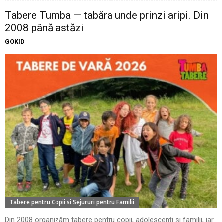
Tabere Tumba — tabăra unde prinzi aripi. Din
2008 până astăzi
GOKID
Tabere pentru Copii si Sejururi pentru Familii
Din 2008 organizăm tabere pentru copii, adolescenți și familii, iar