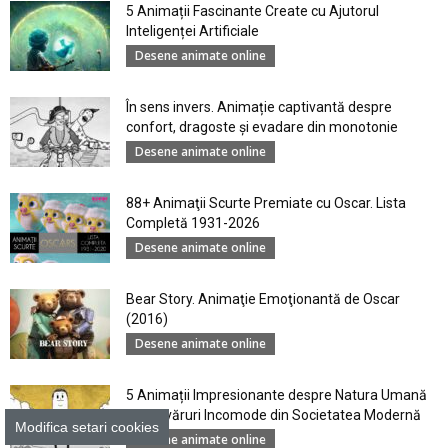
5 Animații Fascinante Create cu Ajutorul
Inteligenței Artificiale
Desene animate online
În sens invers. Animație captivantă despre
confort, dragoste și evadare din monotonie
Desene animate online
88+ Animaţii Scurte Premiate cu Oscar. Lista
Completă 1931-2026
Desene animate online
Bear Story. Animaţie Emoţionantă de Oscar
(2016)
Desene animate online
5 Animații Impresionante despre Natura Umană
şi Adevăruri Incomode din Societatea Modernă
Modifica setari cookies
Desene animate online