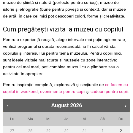
muzee de știință și natură (perfecte pentru curioși), muzee de
istorie și etnografie (bune pentru povești și context), dar și muzee
de artă, în care cei mici pot descoperi culori, forme și creativitate.
Cum pregătești vizita la muzeu cu copilul
Pentru o experiență reușită, alege intervale mai puțin aglomerate,
verifică programul și durata recomandată, ia în calcul vârsta
copilului și interesul lui pentru tema muzeului. Pentru copiii mici,
sunt ideale vizitele mai scurte și muzeele cu zone interactive;
pentru cei mai mari, poți combina muzeul cu o plimbare sau o
activitate în apropiere.
Pentru inspirație completă, explorează și secțiunile de
ce facem cu
copilul în weekend
,
evenimente pentru copii
și
cadouri pentru copii
.
August
2026
Lu
Ma
Mi
Jo
Vi
Sâ
Du
27
28
29
30
31
1
2