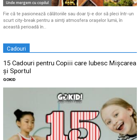
Unde mergem cu copilul
Fie că te pasionează călătoriile sau doar ţi-e dor să pleci într-un
scurt city-break pentru a simţi atmosfera oraşelor lumii, în
această perioadă în...
Cadouri
15 Cadouri pentru Copiii care Iubesc Mișcarea
și Sportul
GOKID