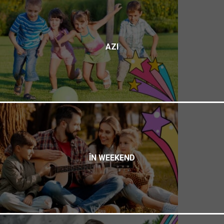
AZI
ÎN WEEKEND