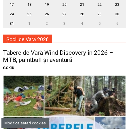
17
18
19
20
21
22
23
24
25
26
27
28
29
30
31
1
2
3
4
5
6
Școli de Vară 2026
Tabere de Vară Wind Discovery în 2026 –
MTB, paintball și aventură
GOKID
Modifica setari cookies