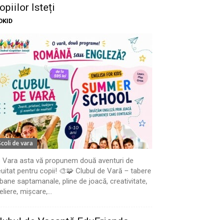
opiilor Isteți
OKID
Scoli de vara
 Vara asta vă propunem două aventuri de
uitat pentru copii! 🎨🧩 Clubul de Vară – tabere
bane saptamanale, pline de joacă, creativitate,
eliere, mișcare,...