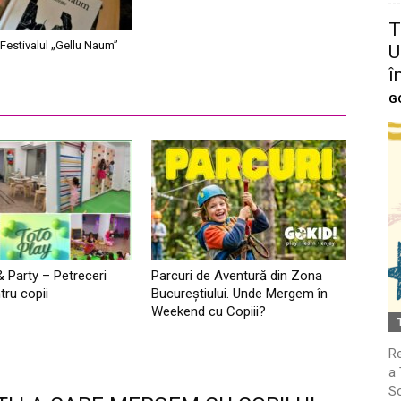
T
Festivalul „Gellu Naum”
U
î
G
& Party – Petreceri
Parcuri de Aventură din Zona
tru copii
Bucureştiului. Unde Mergem în
Weekend cu Copiii?
Re
a 
So