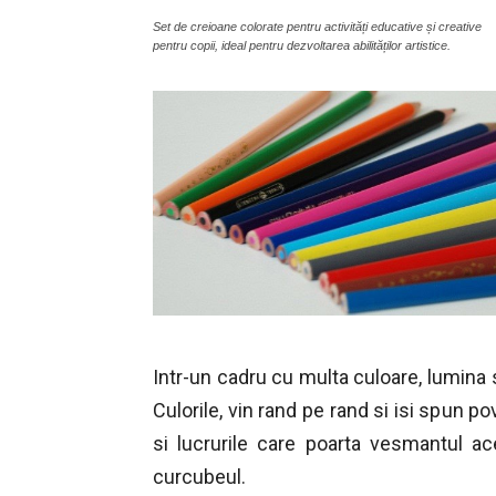
Set de creioane colorate pentru activități educative și creative
pentru copii, ideal pentru dezvoltarea abilităților artistice.
Intr-un cadru cu multa culoare, lumina s
Culorile, vin rand pe rand si isi spun po
si lucrurile care poarta vesmantul a
curcubeul.