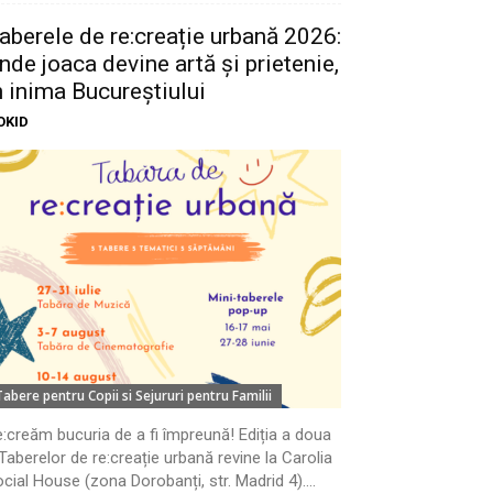
aberele de re:creație urbană 2026:
nde joaca devine artă și prietenie,
n inima Bucureștiului
OKID
Tabere pentru Copii si Sejururi pentru Familii
:creăm bucuria de a fi împreună! Ediția a doua
Taberelor de re:creație urbană revine la Carolia
cial House (zona Dorobanți, str. Madrid 4)....