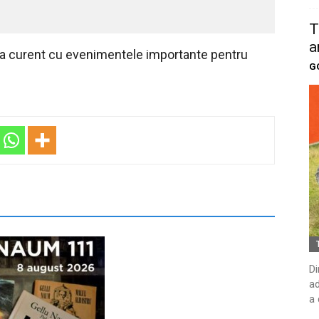
T
a
 la curent cu evenimentele importante pentru
G
Di
ad
a 