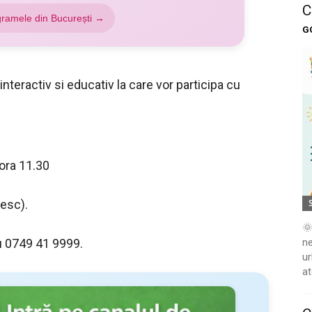
C
gramele din București →
G
interactiv si educativ la care vor participa cu
 ora 11.30
tesc).
🌞
 0749 41 9999.
ne
ur
at