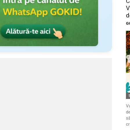
C
V
d
G
Va
de
să
cr