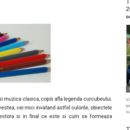
T
2
G
i muzica clasica, copiii afla legenda curcubeului.
Va
pe
vestea, cei mici invatand astfel culorile, obiectele
su
cestora si in final ce este si cum se formeaza
T