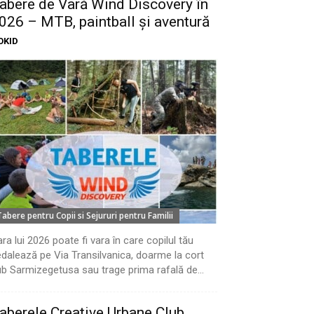
abere de Vară Wind Discovery în
026 – MTB, paintball și aventură
OKID
Tabere pentru Copii si Sejururi pentru Familii
ra lui 2026 poate fi vara în care copilul tău
dalează pe Via Transilvanica, doarme la cort
b Sarmizegetusa sau trage prima rafală de...
aberele Creative Urbane Club