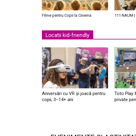
Filme pentru Copii la Cinema
111 NAUM | 
Locatii kid-friendly
Aniversări cu VR și joacă pentru
Toto Play 
copii, 3–14+ ani
private pen