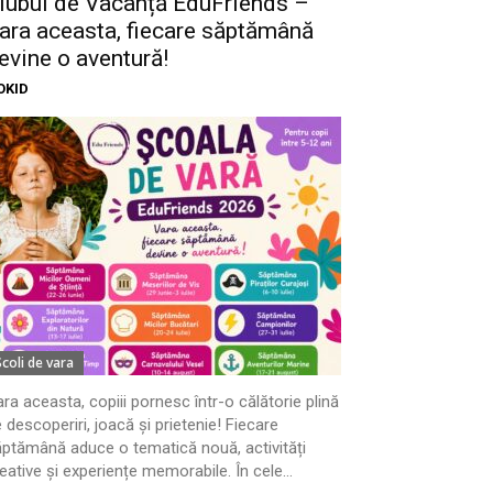
lubul de Vacanță EduFriends –
ara aceasta, fiecare săptămână
evine o aventură!
OKID
Scoli de vara
ra aceasta, copiii pornesc într-o călătorie plină
 descoperiri, joacă și prietenie! Fiecare
ptămână aduce o tematică nouă, activități
eative și experiențe memorabile. În cele...