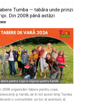
abere Tumba — tabăra unde prinzi
ripi. Din 2008 până astăzi
OKID
Tabere pentru Copii si Sejururi pentru Familii
n 2008 organizăm tabere pentru copii,
olescenți și familii, iar în tot acest timp Tumba
devenit o comunitate: un loc al aventurii, al...