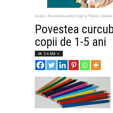
Acasă
»
Evenimente pentru Copii şi Părinţi
»
Ateliere
Povestea curcube
copii de 1-5 ani
3-6 ANI