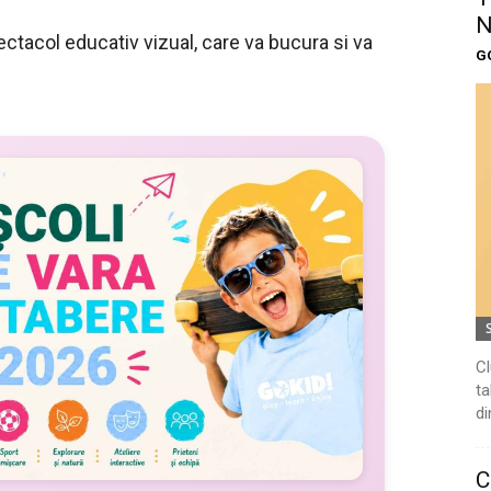
N
ectacol educativ vizual, care va bucura si va
G
Cl
ta
di
C