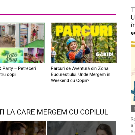
T
U
î
G
& Party – Petreceri
Parcuri de Aventură din Zona
tru copii
Bucureştiului. Unde Mergem în
Weekend cu Copiii?
TI LA CARE MERGEM CU COPILUL
Re
a 
So