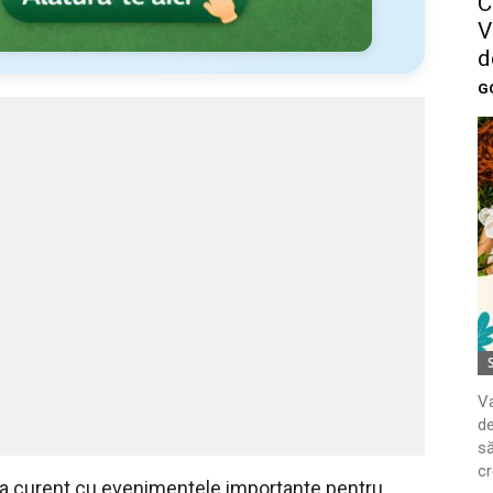
C
V
d
G
Va
de
să
cr
 la curent cu evenimentele importante pentru