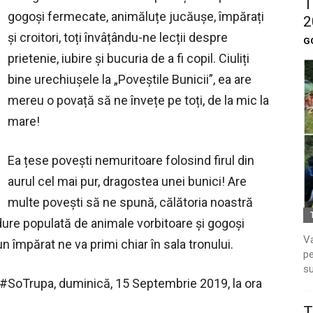
T
gogoși fermecate, animăluțe jucăușe, împărați
2
și croitori, toți învâțându-ne lecții despre
G
prietenie, iubire și bucuria de a fi copil. Ciuliți
bine urechiuşele la „Poveștile Bunicii”, ea are
mereu o povață să ne învețe pe toți, de la mic la
mare!
Ea țese povești nemuritoare folosind firul din
aurul cel mai pur, dragostea unei bunici! Are
multe povești să ne spună, călătoria noastră
dure populată de animale vorbitoare și gogoși
Va
un împărat ne va primi chiar în sala tronului.
pe
su
a #SoTrupa, duminică, 15 Septembrie 2019, la ora
T