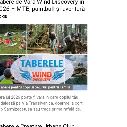
abere de Vară Wind Discovery în
026 – MTB, paintball și aventură
OKID
Tabere pentru Copii si Sejururi pentru Familii
ra lui 2026 poate fi vara în care copilul tău
dalează pe Via Transilvanica, doarme la cort
b Sarmizegetusa sau trage prima rafală de...
aberele Creative Urbane Club