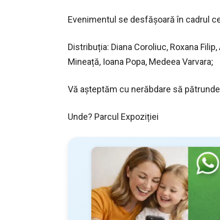
Evenimentul se desfășoară în cadrul celei
Distribuția: Diana Coroliuc, Roxana Fili
Mineață, Ioana Popa, Medeea Varvara;
Vă așteptăm cu nerăbdare să pătrundem
Unde? Parcul Expoziției