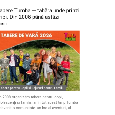
abere Tumba — tabăra unde prinzi
ripi. Din 2008 până astăzi
OKID
Tabere pentru Copii si Sejururi pentru Familii
n 2008 organizăm tabere pentru copii,
olescenți și familii, iar în tot acest timp Tumba
devenit o comunitate: un loc al aventurii, al...