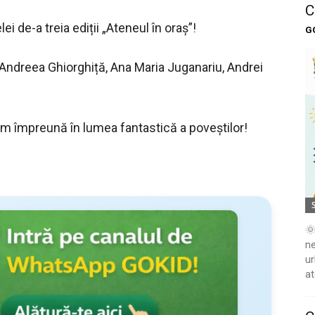
C
 de-a treia ediții „Ateneul în oraș”!
G
p, Andreea Ghiorghiță, Ana Maria Juganariu, Andrei
 împreună în lumea fantastică a poveștilor!
🌞
ne
ur
at