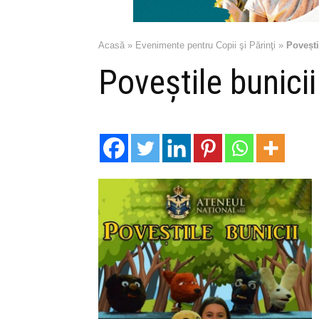
Acasă
»
Evenimente pentru Copii şi Părinţi
»
Povești
Poveștile bunici