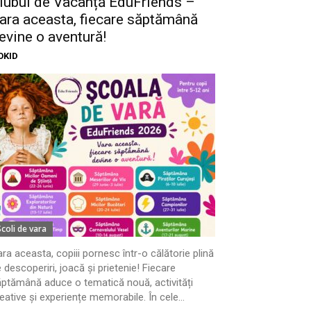
lubul de Vacanță EduFriends –
ara aceasta, fiecare săptămână
evine o aventură!
OKID
Scoli de vara
ra aceasta, copiii pornesc într-o călătorie plină
 descoperiri, joacă și prietenie! Fiecare
ptămână aduce o tematică nouă, activități
eative și experiențe memorabile. În cele...