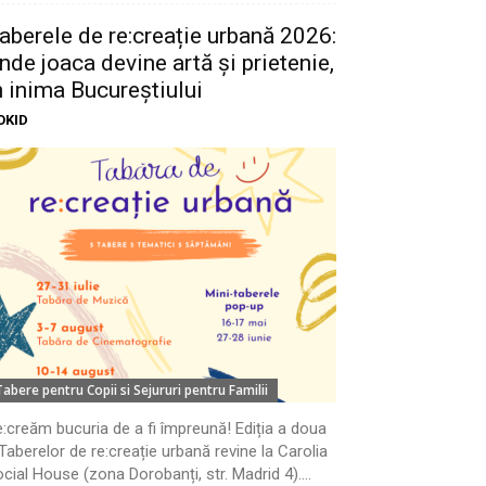
aberele de re:creație urbană 2026:
nde joaca devine artă și prietenie,
n inima Bucureștiului
OKID
Tabere pentru Copii si Sejururi pentru Familii
:creăm bucuria de a fi împreună! Ediția a doua
Taberelor de re:creație urbană revine la Carolia
cial House (zona Dorobanți, str. Madrid 4)....