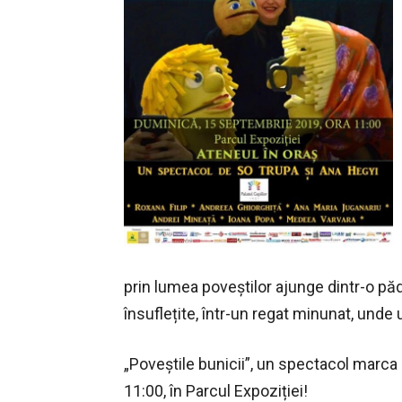
prin lumea poveștilor ajunge dintr-o pă
însuflețite, într-un regat minunat, unde 
„Poveştile bunicii”, un spectacol marc
11:00, în Parcul Expoziției!