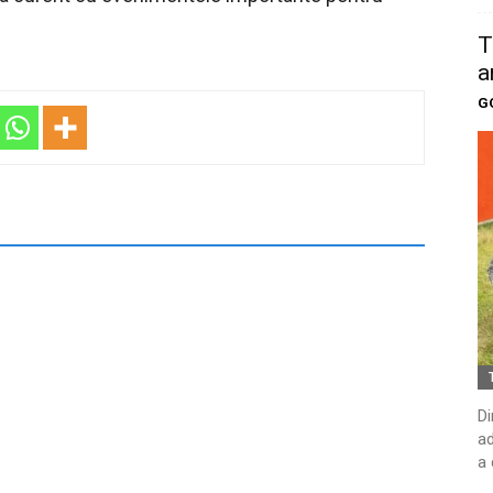
T
a
G
Di
ad
a 