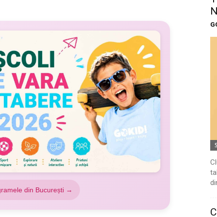
N
G
Cl
ta
di
gramele din București →
C