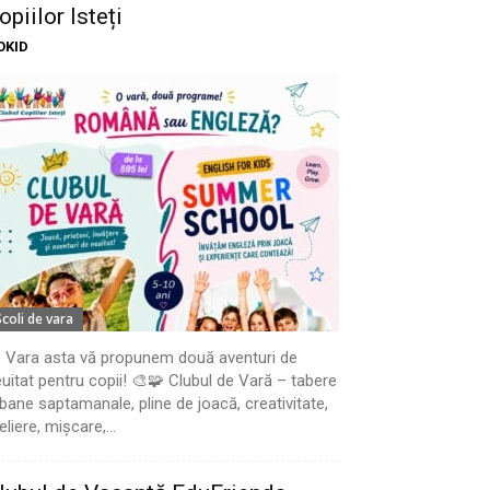
opiilor Isteți
OKID
Scoli de vara
 Vara asta vă propunem două aventuri de
uitat pentru copii! 🎨🧩 Clubul de Vară – tabere
bane saptamanale, pline de joacă, creativitate,
eliere, mișcare,...