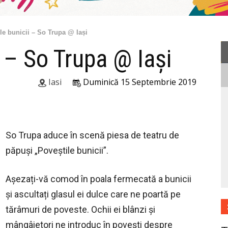
le bunicii – So Trupa @ Iași
i – So Trupa @ Iași
Iasi
Duminică 15 Septembrie 2019
So Trupa aduce în scenă piesa de teatru de
păpuși „Poveștile bunicii”.
Așezați-vă comod în poala fermecată a bunicii
și ascultați glasul ei dulce care ne poartă pe
tărâmuri de poveste. Ochii ei blânzi și
mângâietori ne introduc în povești despre