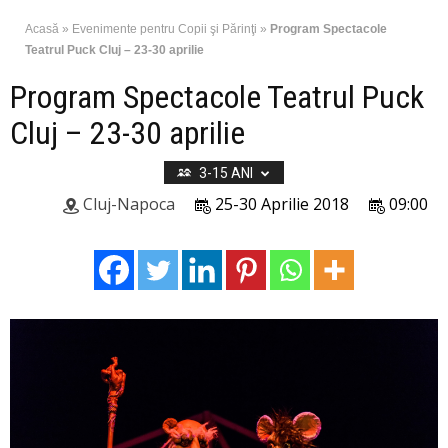
Acasă
»
Evenimente pentru Copii şi Părinţi
»
Program Spectacole
Teatrul Puck Cluj – 23-30 aprilie
Program Spectacole Teatrul Puck
Cluj – 23-30 aprilie
3-15 ANI
Cluj-Napoca
25-30 Aprilie 2018
09:00