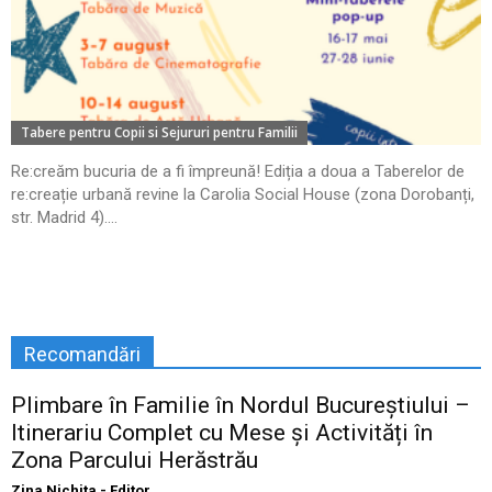
Tabere pentru Copii si Sejururi pentru Familii
Re:creăm bucuria de a fi împreună! Ediția a doua a Taberelor de
re:creație urbană revine la Carolia Social House (zona Dorobanți,
str. Madrid 4)....
Recomandări
Plimbare în Familie în Nordul Bucureștiului –
Itinerariu Complet cu Mese și Activități în
Zona Parcului Herăstrău
Zina Nichita - Editor