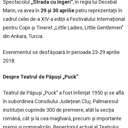
Spectacolul
„Strada cu îngeri”
, în regia lui Decebal
Marin, va avea în
29 și 30 aprilie
patru reprezentații în
cadrul celei de-a XIV-a ediții a Festivalului Internațional
pentru Copii și Tineret „Little Ladies, Little Gentlemen”
din Ankara, Turcia.
Evenimentul se desfășoară în perioada 23-29 aprilie
2018.
Despre Teatrul de Păpuşi „Puck”
Teatrul de Păpuşi „Puck” a fost înfiinţat 1950 și se află
în subordinea Consiliului Județean Cluj. Palmaresul
instituției cuprinde 300 de premiere, atât la secţia
română, cât şi la cea maghiară, precum și importante
premii şi nominalizări. Repertoriul actual al Teatrului