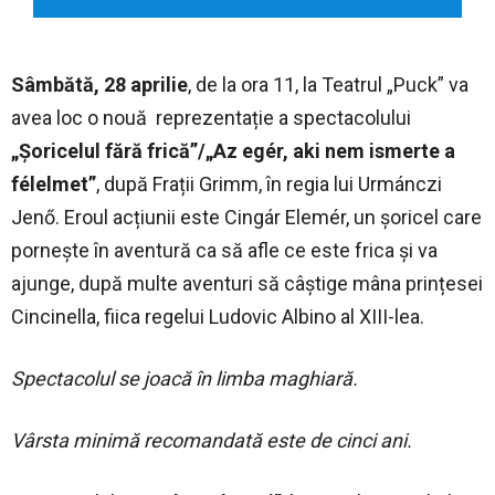
Sâmbătă, 28 aprilie
, de la ora 11, la Teatrul „Puck” va
avea loc o nouă reprezentație a spectacolului
„Șoricelul fără frică”/„Az egér, aki nem ismerte a
félelmet”
, după Frații Grimm, în regia lui Urmánczi
Jenő. Eroul acțiunii este Cingár Elemér, un șoricel care
pornește în aventură ca să afle ce este frica și va
ajunge, după multe aventuri să câștige mâna prințesei
Cincinella, fiica regelui Ludovic Albino al XIII-lea.
Spectacolul se joacă în limba maghiară.
Vârsta minimă recomandată este de cinci ani.