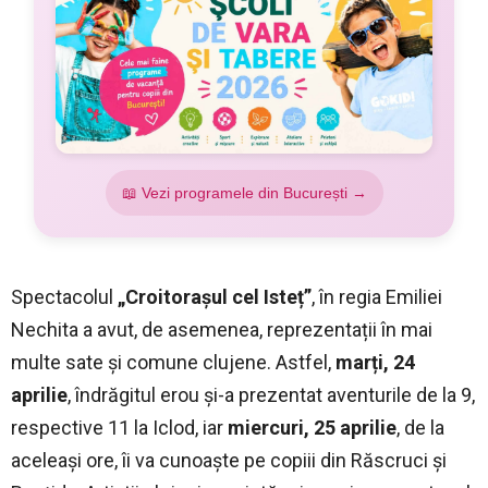
📖 Vezi programele din București →
Spectacolul
„Croitorașul cel Isteț”
, în regia Emiliei
Nechita a avut, de asemenea, reprezentații în mai
multe sate și comune clujene. Astfel,
marți, 24
aprilie
, îndrăgitul erou și-a prezentat aventurile de la 9,
respective 11 la Iclod, iar
miercuri, 25 aprilie
, de la
aceleași ore, îi va cunoaște pe copiii din Răscruci și