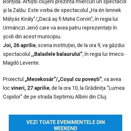
Bonțida. Artiștii clujeni prezintă miercuri un spectacol
și la Zalău. Este vorba de spectacolul „Ha én lennek
Mátyás Király”/„Dacă aș fi Matia Corvin”, în regia lui
Urmánczi Jenő care va avea patru reprezentații în
școli din acest municipiu.
Joi, 26 aprilie
, scena instituției, de la ora 9, va găzdui
spectacolul
,,Baladele balaurului”
, în regia lui Imecs-
Magdó Levente.
Proiectul
„Mesekosár”/„Coșul cu povești”
, va avea
loc
vineri, 27 aprilie
, de la ora 10, la Grădinița “Lumea
Copiilor” de pe strada Septimiu Albini din Cluj.
VEZI TOATE EVENIMENTELE DIN
WEEKEND