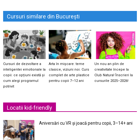
Cursuri similare din București
Cursuri de dezvoltare a
Arta în mișcare: teme
Un nou an plin de
inteligentei emotionale la
clasice, viziuni noi. Curs
creativitate începe la
copii: ce opțiuni există și
complet de arte plastice
Club Natura! Înscrieri la
cum alegi programul
pentru copii 7–12 ani
cursurile 2025–2026!
potrivit
Locatii kid-friendly
Aniversări cu VR și joacă pentru copii, 3–14+ ani