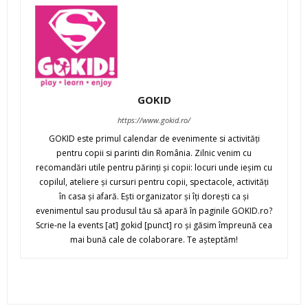
GOKID
https://www.gokid.ro/
GOKID este primul calendar de evenimente si activităţi
pentru copii si parinti din România. Zilnic venim cu
recomandări utile pentru părinţi şi copii: locuri unde ieşim cu
copilul, ateliere şi cursuri pentru copii, spectacole, activităţi
în casa şi afară. Eşti organizator şi îţi doreşti ca şi
evenimentul sau produsul tău să apară în paginile GOKID.ro?
Scrie-ne la events [at] gokid [punct] ro şi găsim împreună cea
mai bună cale de colaborare. Te aşteptăm!