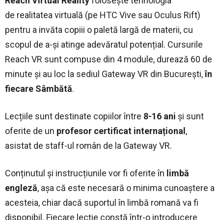
Reach Virtual Reality
folosește tehnologia
de realitatea virtuală (pe HTC Vive sau Oculus Rift)
pentru a invăta copiii o paletă largă de materii, cu
scopul de a-și atinge adevăratul potențial. Cursurile
Reach VR sunt compuse din 4 module, durează 60 de
minute și au loc la sediul Gateway VR din București,
în
fiecare Sâmbătă
.
Lecțiile sunt destinate copiilor între
8-16 ani
și sunt
oferite de un
profesor certificat internațional
,
asistat de staff-ul român de la Gateway VR.
Conținutul și instrucțiunile vor fi oferite în
limbă
engleză
, așa că este necesară o minima cunoaștere a
acesteia, chiar dacă suportul în limbă romană va fi
disponibil. Fiecare lecție constă într-o introducere