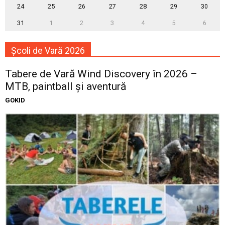
24
25
26
27
28
29
30
31
1
2
3
4
5
6
Școli de Vară 2026
Tabere de Vară Wind Discovery în 2026 –
MTB, paintball și aventură
GOKID