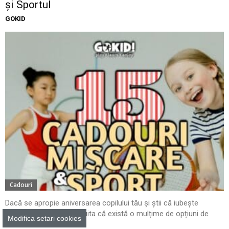
și Sportul
GOKID
Cadouri
Dacă se apropie aniversarea copilului tău și știi că iubește
mișcarea și sportul, nu uita că există o mulțime de opțiuni de
Modifica setari cookies
cadouri care...