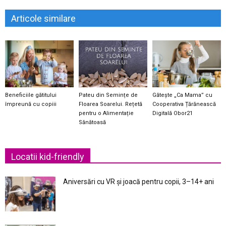
Articole similare
Beneficiile gătitului
Pateu din Semințe de
Gătește „Ca Mama” cu
împreună cu copiii
Floarea Soarelui. Rețetă
Cooperativa Țărănească
pentru o Alimentație
Digitală Obor21
Sănătoasă
Locatii kid-friendly
Aniversări cu VR și joacă pentru copii, 3–14+ ani