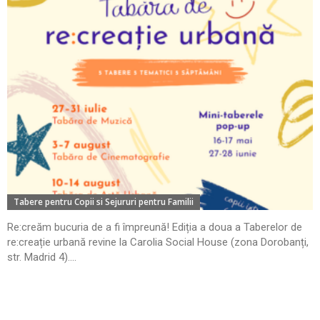
Tabere pentru Copii si Sejururi pentru Familii
Re:creăm bucuria de a fi împreună! Ediția a doua a Taberelor de
re:creație urbană revine la Carolia Social House (zona Dorobanți,
str. Madrid 4)....