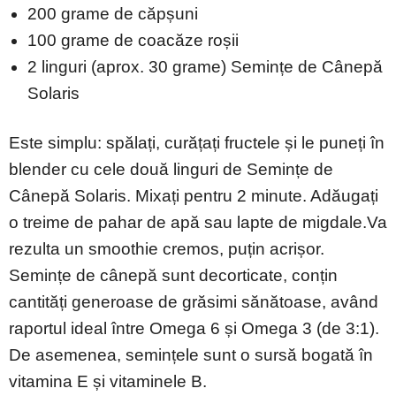
200 grame de căpșuni
100 grame de coacăze roșii
2 linguri (aprox. 30 grame) Semințe de Cânepă
Solaris
Este simplu: spălați, curățați fructele și le puneți în
blender cu cele două linguri de Semințe de
Cânepă Solaris. Mixați pentru 2 minute. Adăugați
o treime de pahar de apă sau lapte de migdale.Va
rezulta un smoothie cremos, puțin acrișor.
Semințe de cânepă sunt decorticate, conțin
cantități generoase de grăsimi sănătoase, având
raportul ideal între Omega 6 și Omega 3 (de 3:1).
De asemenea, semințele sunt o sursă bogată în
vitamina E și vitaminele B.