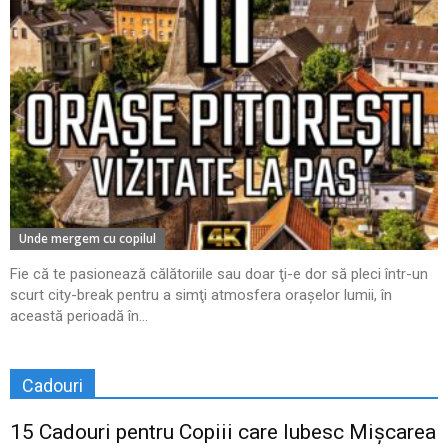
Unde mergem cu copilul
Fie că te pasionează călătoriile sau doar ţi-e dor să pleci într-un
scurt city-break pentru a simţi atmosfera oraşelor lumii, în
această perioadă în...
Cadouri
15 Cadouri pentru Copiii care Iubesc Mișcarea