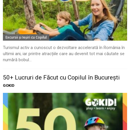
Excursii şi Ieşiri cu Copilul
Turismul activ a cunoscut o dezvoltare accelerată în România în
ultimii ani, iar printre atracțiile care au devenit tot mai căutate se
numără bobul...
50+ Lucruri de Făcut cu Copilul în București
GOKID