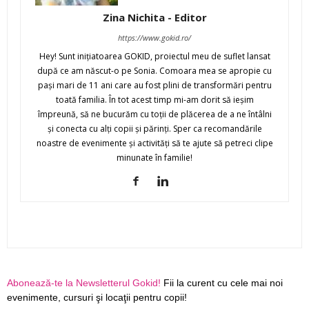
Zina Nichita - Editor
https://www.gokid.ro/
Hey! Sunt iniţiatoarea GOKID, proiectul meu de suflet lansat
după ce am născut-o pe Sonia. Comoara mea se apropie cu
paşi mari de 11 ani care au fost plini de transformări pentru
toată familia. În tot acest timp mi-am dorit să ieşim
împreună, să ne bucurăm cu toţii de plăcerea de a ne întâlni
şi conecta cu alţi copii şi părinţi. Sper ca recomandările
noastre de evenimente şi activităţi să te ajute să petreci clipe
minunate în familie!
Abonează-te la Newsletterul Gokid!
Fii la curent cu cele mai noi
evenimente, cursuri şi locaţii pentru copii!