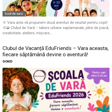
Scoli de vara
🌞 Vara asta vă propunem două aventuri de neuitat pentru copii!
🎨🧩 Clubul de Vară – tabere urbane saptamanale, pline de joacă,
creativitate, ateliere, mișcare,...
Clubul de Vacanță EduFriends – Vara aceasta,
fiecare săptămână devine o aventură!
GOKID