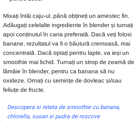
Mixați întâi caju-ul, până obțineți un amestec fin.
Adăugați celelalte ingrediente în blender și turnați
apoi conținutul în cana preferată. Dacă veți folosi
banane, rezultatul va fi o băutură cremoasă, mai
concentrată. Dacă optați pentru lapte, va ieși un
smoothie mai lichid. Turnați un strop de zeamă de
lămâie în blender, pentru ca banana să nu
oxideze. Ornați cu semințe de dovleac și/sau
feliuțe de fructe.
Descopera si reteta de smoothie cu banana,
chlorella, susan si pudra de roscove
.