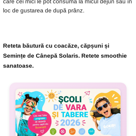
care cei mici le pot consuma la micul dejun sau în
loc de gustarea de după prânz.
Reteta băutură cu coacăze, căpșuni și
Semințe de Cânepă Solaris. Retete smoothie
sanatoase.