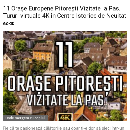
11 Oraşe Europene Pitoreşti Vizitate la Pas.
Tururi virtuale 4K în Centre Istorice de Neuitat
GOKID
Unde mergem cu copilul
Fie că te pasionează călătoriile sau doar ţi-e dor să pleci într-un