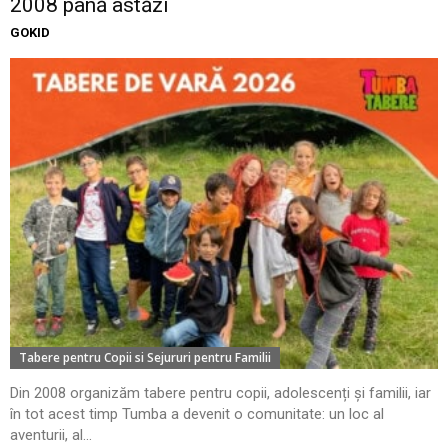
2008 până astăzi
GOKID
Tabere pentru Copii si Sejururi pentru Familii
Din 2008 organizăm tabere pentru copii, adolescenți și familii, iar
în tot acest timp Tumba a devenit o comunitate: un loc al
aventurii, al...