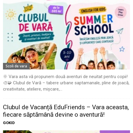
Scoli de vara
🌞 Vara asta vă propunem două aventuri de neuitat pentru copii!
🎨🧩 Clubul de Vară – tabere urbane saptamanale, pline de joacă,
creativitate, ateliere, mișcare,...
Clubul de Vacanță EduFriends – Vara aceasta,
fiecare săptămână devine o aventură!
GOKID