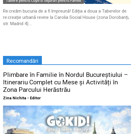
Tabere pentru Copii si Sejururi pentru Familii
Re:creăm bucuria de a fi împreună! Ediția a doua a Taberelor de
re:creație urbană revine la Carolia Social House (zona Dorobanți,
str. Madrid 4)....
Recomandări
Plimbare în Familie în Nordul Bucureștiului –
Itinerariu Complet cu Mese și Activități în
Zona Parcului Herăstrău
Zina Nichita - Editor