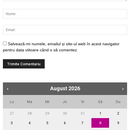
Salvează-mi numele, emailul și site-ul web în acest navigator
pentru data viitoare când o să comentez.
August
2026
Lu
Ma
Mi
Jo
Vi
Sâ
Du
27
28
29
30
31
1
2
3
4
5
6
7
8
9