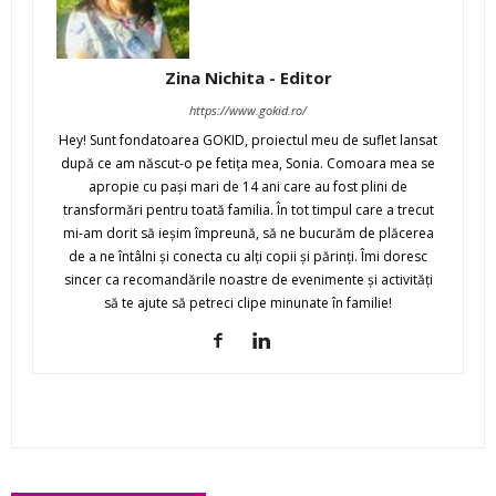
Zina Nichita - Editor
https://www.gokid.ro/
Hey! Sunt fondatoarea GOKID, proiectul meu de suflet lansat
după ce am născut-o pe fetiţa mea, Sonia. Comoara mea se
apropie cu paşi mari de 14 ani care au fost plini de
transformări pentru toată familia. În tot timpul care a trecut
mi-am dorit să ieşim împreună, să ne bucurăm de plăcerea
de a ne întâlni şi conecta cu alţi copii şi părinţi. Îmi doresc
sincer ca recomandările noastre de evenimente şi activităţi
să te ajute să petreci clipe minunate în familie!