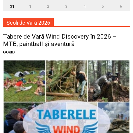
31
1
2
3
4
5
6
Școli de Vară 2026
Tabere de Vară Wind Discovery în 2026 –
MTB, paintball și aventură
GOKID