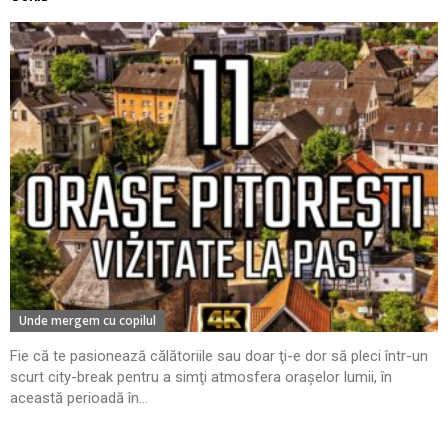
Unde mergem cu copilul
Fie că te pasionează călătoriile sau doar ţi-e dor să pleci într-un
scurt city-break pentru a simţi atmosfera oraşelor lumii, în
această perioadă în...