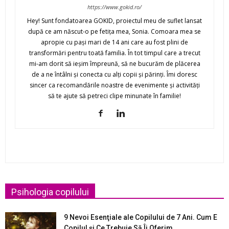
https://www.gokid.ro/
Hey! Sunt fondatoarea GOKID, proiectul meu de suflet lansat
după ce am născut-o pe fetiţa mea, Sonia. Comoara mea se
apropie cu paşi mari de 14 ani care au fost plini de
transformări pentru toată familia. În tot timpul care a trecut
mi-am dorit să ieşim împreună, să ne bucurăm de plăcerea
de a ne întâlni şi conecta cu alţi copii şi părinţi. Îmi doresc
sincer ca recomandările noastre de evenimente şi activităţi
să te ajute să petreci clipe minunate în familie!
Psihologia copilului
9 Nevoi Esenţiale ale Copilului de 7 Ani. Cum E
Copilul şi Ce Trebuie Să Îi Oferim