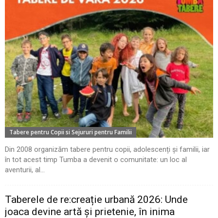
Tabere pentru Copii si Sejururi pentru Familii
Din 2008 organizăm tabere pentru copii, adolescenți și familii, iar
în tot acest timp Tumba a devenit o comunitate: un loc al
aventurii, al...
Taberele de re:creație urbană 2026: Unde
joaca devine artă și prietenie, în inima