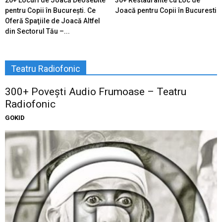
20+ Locuri de Joacă Deosebite
30+ Restaurante cu Loc de
pentru Copii în Bucureşti. Ce
Joacă pentru Copii în Bucuresti
Oferă Spaţiile de Joacă Altfel
din Sectorul Tău –...
Teatru Radiofonic
300+ Povești Audio Frumoase – Teatru
Radiofonic
GOKID