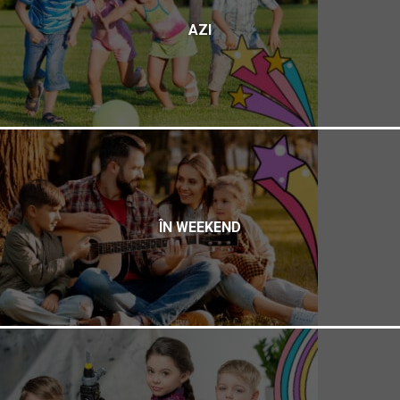
AZI
ÎN WEEKEND