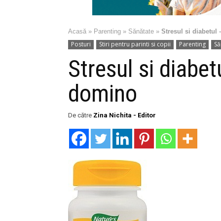
Acasă
»
Parenting
»
Sănătate
»
Stresul si diabetul
Posturi
Stiri pentru parinti si copii
Parenting
Să
Stresul si diabet
domino
De către
Zina Nichita - Editor