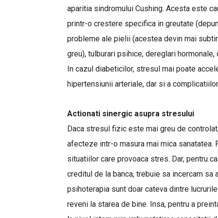
aparitia sindromului Cushing. Acesta este ca
printr-o crestere specifica in greutate (depuner
probleme ale pielii (acestea devin mai subtiri
greu), tulburari psihice, dereglari hormonal
In cazul diabeticilor, stresul mai poate acce
hipertensiunii arteriale, dar si a complicatii
Actionati sinergic asupra stresului
Daca stresul fizic este mai greu de controlat,
afecteze intr-o masura mai mica sanatatea. P
situatiilor care provoaca stres. Dar, pentru ca
creditul de la banca, trebuie sa incercam sa a
psihoterapia sunt doar cateva dintre lucruril
reveni la starea de bine. Insa, pentru a prei