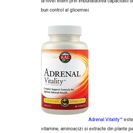
la nivel intern prin imbunatatirea capacitatii 
bun control al glicemiei.
Adrenal Vitality™
este
vitamine, aminoacizi si extracte din plante p