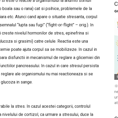
e si este o reactie a organismului la anumiti stimuli
C
 (o boala sau o rana) cat si psihice, problemele de la
G
nciara etc. Atunci cand apare o situatie stresanta, corpul
nalul “lupta sau fugi” (“fight-or-flight” – orig.). In
 creste nivelul hormonilor de stres, epinefrina si
lucoza si grasimi) catre celule. Reactia este una
icemie poate ajuta corpul sa se mobilizeze. In cazul in
apara disfunctii in mecanismul de reglare a glicemiei din
unctiilor pancreasului. In cazul in care stresul persista
reglare ale organismului nu mai reactioneaza si se
e glucoza in sange.
🌞
ne
ur
at
ile la stres. In cazul acestei categorii, controlul
 nivelului de cortizol, ca urmare a stresului, duce la