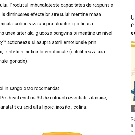
mului. Produsul imbunatateste capacitatea de raspuns a
T
ie la diminuarea efectelor stresului: mentine masa
U
ala, actioneaza asupra structurii pielii si a
î
ensiunea arteriala, glucoza sangvina si mentine un nivel
G
ty™ actioneaza si asupra starii emotionale prin
ii, tristetii si nelinistii emotionale (echilibreaza axa
nale-gonade).
zei in sange este recomandat
 Produsul contine 39 de nutrienti esentiali: vitamine,
atatit cu acid alfa lipoic, inozitol, colina,
Re
a 
So