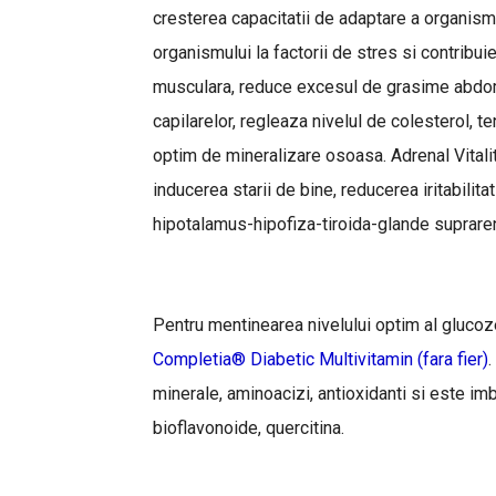
cresterea capacitatii de adaptare a organis
organismului la factorii de stres si contribu
musculara, reduce excesul de grasime abdomin
capilarelor, regleaza nivelul de colesterol, t
optim de mineralizare osoasa. Adrenal Vitali
inducerea starii de bine, reducerea iritabilitat
hipotalamus-hipofiza-tiroida-glande suprare
Pentru mentinearea nivelului optim al gluco
Completia® Diabetic Multivitamin (fara fier)
.
minerale, aminoacizi, antioxidanti si este imbun
bioflavonoide, quercitina.