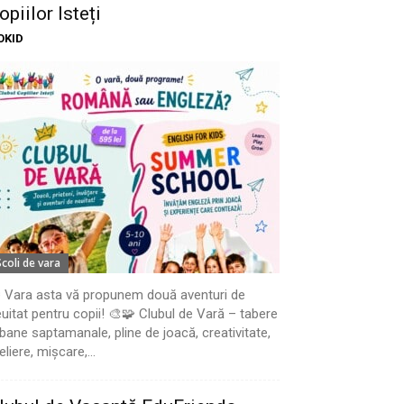
opiilor Isteți
OKID
Scoli de vara
 Vara asta vă propunem două aventuri de
uitat pentru copii! 🎨🧩 Clubul de Vară – tabere
bane saptamanale, pline de joacă, creativitate,
eliere, mișcare,...