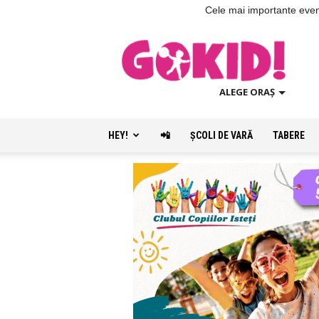
Cele mai importante evenim
ALEGE ORAȘ
HEY!
📲
ŞCOLI DE VARĂ
TABERE