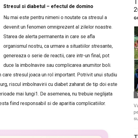
T
Stresul si diabetul – efectul de domino
2
Nu mai este pentru nimeni o noutate ca stresul a
G
devenit un fenomen omniprezent al zilelor noastre.
Starea de alerta permanenta in care se afla
organismul nostru, ca urmare a situatiilor stresante,
genereaza o serie de reactii, care intr-un final, pot
duce la imbolnavire sau complicarea anumitor boli.
 care stresul joaca un rol important. Potrivit unui studiu
rg, riscul imbolnavirii cu diabet zaharat de tip doi este
rioade mai lungi1. De asemenea, nu trebuie neglijata
esta fiind responsabil si de aparitia complicatiilor.
Va
pe
su
T