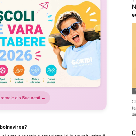
N
G
gramele din București →
Cl
ta
di
mbolnavirea?
C