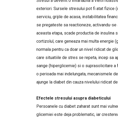
Stresul a devenit o invariabila a vietii noastr
exteriori. Sursele stresului pot fi atat fizice
serviciu, grijile de acasa, instabilitatea fina
se pregateste sa reactioneze, activandu-se sem
aceasta etapa, scade productia de insulina si
cortizolul, care geneaza mai multa energie (g
normala pentru ca doar un nivel ridicat de gl
care situatiile de stres se repeta, incep sa 
sange (hiperglicemie) si o suprasolicitare a f
o perioada mai indelungata, mecanismele de 
ajunge la diabet din cauza nivelului ridicat d
Efectele stresului asupra diabeticului
Persoanele cu diabet zaharat sunt mai vulnerab
glicemiei este deja problematic, iar cresterea