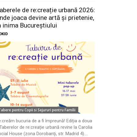
aberele de re:creație urbană 2026:
nde joaca devine artă și prietenie,
n inima Bucureștiului
OKID
Tabere pentru Copii si Sejururi pentru Familii
:creăm bucuria de a fi împreună! Ediția a doua
Taberelor de re:creație urbană revine la Carolia
cial House (zona Dorobanți, str. Madrid 4)....