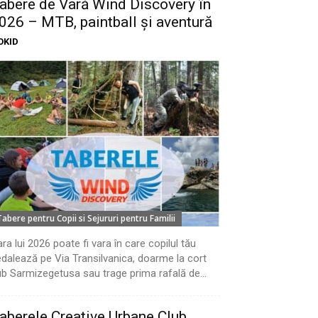
abere de Vară Wind Discovery în
026 – MTB, paintball și aventură
OKID
Tabere pentru Copii si Sejururi pentru Familii
ra lui 2026 poate fi vara în care copilul tău
dalează pe Via Transilvanica, doarme la cort
b Sarmizegetusa sau trage prima rafală de...
aberele Creative Urbane Club