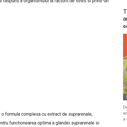
de raspuns a organismului la factorii de stres si printr-un
T
a
G
Di
ad
 o formula complexa cu extract de suprarenale,
a 
entru functionearea optima a glandei suprarenale si