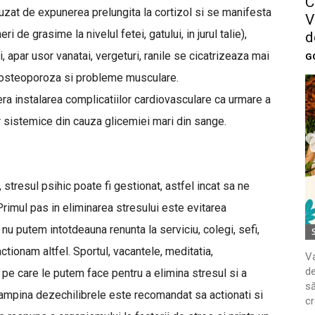
C
uzat de expunerea prelungita la cortizol si se manifesta
V
i de grasime la nivelul fetei, gatului, in jurul talie),
d
, apar usor vanatai, vergeturi, ranile se cicatrizeaza mai
G
e, osteoporoza si probleme musculare.
lera instalarea complicatiilor cardiovasculare ca urmare a
lor sistemice din cauza glicemiei mari din sange.
 stresul psihic poate fi gestionat, astfel incat sa ne
rimul pas in eliminarea stresului este evitarea
 nu putem intotdeauna renunta la serviciu, colegi, sefi,
ctionam altfel. Sportul, vacantele, meditatia,
Va
de
e pe care le putem face pentru a elimina stresul si a
să
ntampina dezechilibrele este recomandat sa actionati si
cr