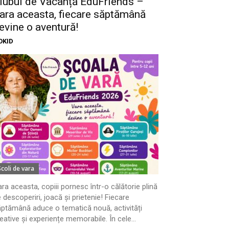
lubul de Vacanță EduFriends –
ara aceasta, fiecare săptămână
evine o aventură!
OKID
Scoli de vara
ra aceasta, copiii pornesc într-o călătorie plină
 descoperiri, joacă și prietenie! Fiecare
ptămână aduce o tematică nouă, activități
eative și experiențe memorabile. În cele...