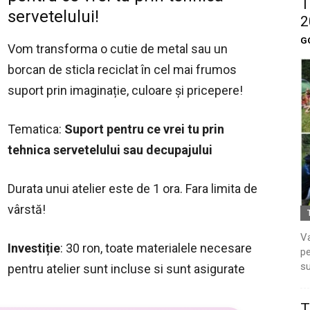
T
servetelului!
2
G
Vom transforma o cutie de metal sau un
borcan de sticla reciclat în cel mai frumos
suport prin imaginație, culoare și pricepere!
Tematica:
Suport pentru ce vrei tu prin
tehnica servetelului sau decupajului
Durata unui atelier este de 1 ora. Fara limita de
vârstă!
Va
Investiție
: 30 ron, toate materialele necesare
pe
su
pentru atelier sunt incluse si sunt asigurate
T