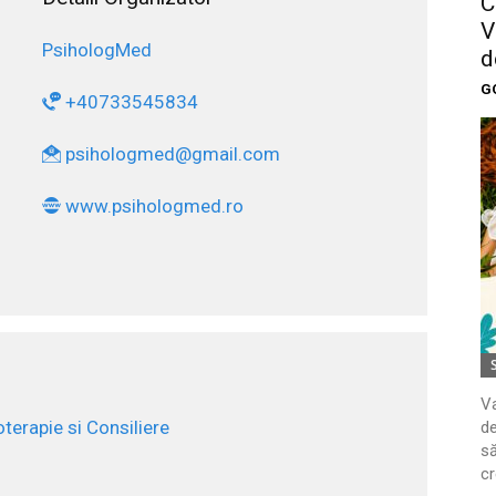
C
V
PsihologMed
d
G
+40733545834
psihologmed@gmail.com
www.psihologmed.ro
Va
terapie si Consiliere
de
să
cr