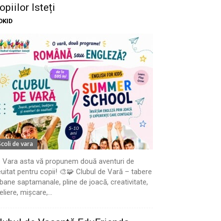
opiilor Isteți
OKID
Scoli de vara
 Vara asta vă propunem două aventuri de
uitat pentru copii! 🎨🧩 Clubul de Vară – tabere
bane saptamanale, pline de joacă, creativitate,
eliere, mișcare,...