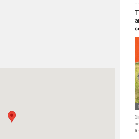
T
a
G
Di
ad
a 