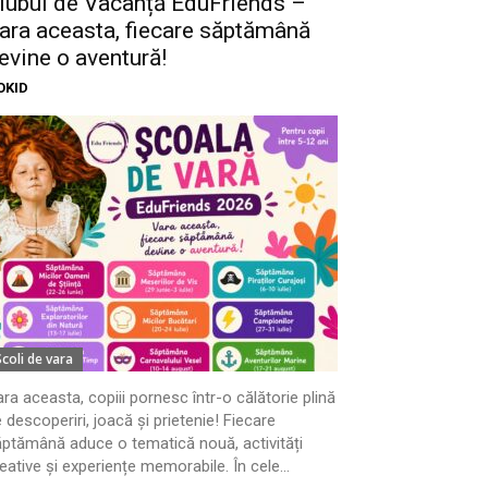
lubul de Vacanță EduFriends –
ara aceasta, fiecare săptămână
evine o aventură!
OKID
Scoli de vara
ra aceasta, copiii pornesc într-o călătorie plină
 descoperiri, joacă și prietenie! Fiecare
ptămână aduce o tematică nouă, activități
eative și experiențe memorabile. În cele...