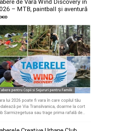
abere de Vară Wind Discovery în
026 – MTB, paintball și aventură
OKID
Tabere pentru Copii si Sejururi pentru Familii
ra lui 2026 poate fi vara în care copilul tău
dalează pe Via Transilvanica, doarme la cort
b Sarmizegetusa sau trage prima rafală de...
aberele Creative Urbane Club