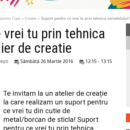
 pentru Copii
»
Creatie
»
Suport pentru ce vrei tu prin tehnica servetelului! 
vrei tu prin tehnica
lier de creatie
ești
Sâmbătă 26 Martie 2016
12:15 - 13:15
Te invitam la un atelier de creație
la care realizam un suport pentru
ce vrei tu din cutie de
metal/borcan de sticla! Suport
pentru ce vrei tu prin tehnica