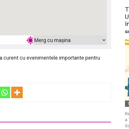
T
U
î
G
 la curent cu evenimentele importante pentru
Re
a 
So