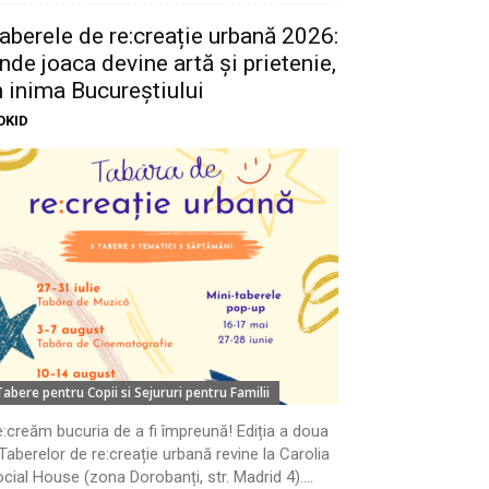
aberele de re:creație urbană 2026:
nde joaca devine artă și prietenie,
n inima Bucureștiului
OKID
Tabere pentru Copii si Sejururi pentru Familii
:creăm bucuria de a fi împreună! Ediția a doua
Taberelor de re:creație urbană revine la Carolia
cial House (zona Dorobanți, str. Madrid 4)....