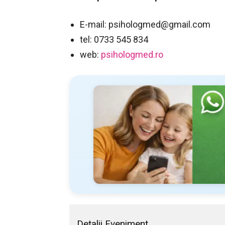
E-mail:
psihologmed@gmail.com
tel: 0733 545 834
web:
psihologmed.ro
Detalii Eveniment