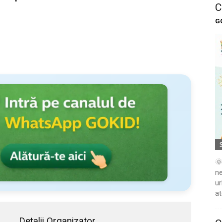
C
G
🌞
ne
ur
at
Detalii Organizator