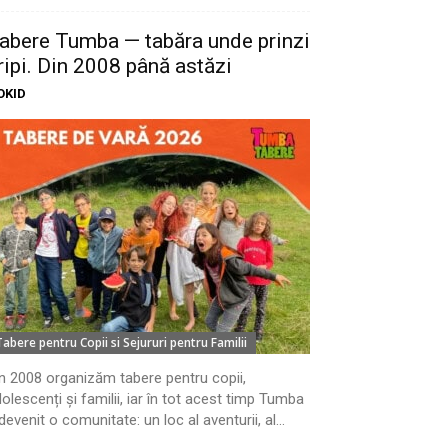
abere Tumba — tabăra unde prinzi
ripi. Din 2008 până astăzi
OKID
Tabere pentru Copii si Sejururi pentru Familii
n 2008 organizăm tabere pentru copii,
olescenți și familii, iar în tot acest timp Tumba
devenit o comunitate: un loc al aventurii, al...