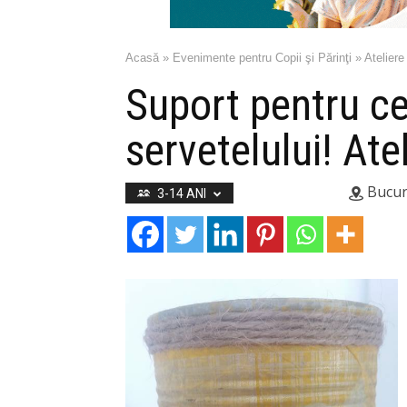
Acasă
»
Evenimente pentru Copii şi Părinţi
»
Ateliere
Suport pentru ce 
servetelului! Ate
Bucur
3-14 ANI