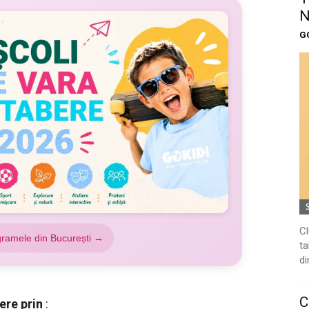
N
G
Cl
gramele din București →
ta
di
C
ere prin
: