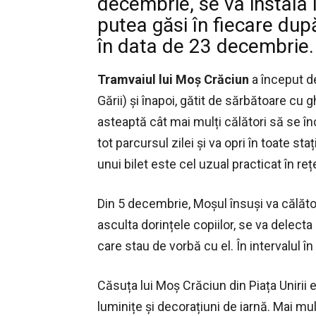
decembrie, se va instala 
putea găsi în fiecare dup
în data de 23 decembrie.
Tramvaiul lui Moș Crăciun
a început de
Gării) și înapoi, gătit de sărbătoare cu 
asteaptă cât mai mulți călători să se î
tot parcursul zilei și va opri în toate st
unui bilet este cel uzual practicat în r
Din 5 decembrie, Moșul însuși va călător
asculta dorințele copiilor, se va delecta 
care stau de vorbă cu el. În intervalul în
Căsuța lui Moș Crăciun din Piața Unirii 
luminițe și decorațiuni de iarnă. Mai mu