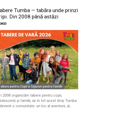
abere Tumba — tabăra unde prinzi
ripi. Din 2008 până astăzi
OKID
Tabere pentru Copii si Sejururi pentru Familii
n 2008 organizăm tabere pentru copii,
olescenți și familii, iar în tot acest timp Tumba
devenit o comunitate: un loc al aventurii, al...