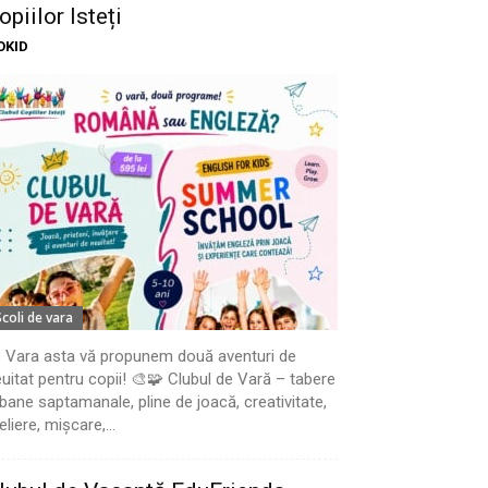
opiilor Isteți
OKID
Scoli de vara
 Vara asta vă propunem două aventuri de
uitat pentru copii! 🎨🧩 Clubul de Vară – tabere
bane saptamanale, pline de joacă, creativitate,
eliere, mișcare,...