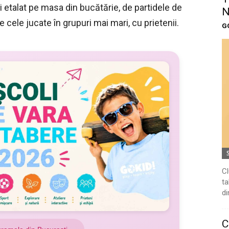
mi etalat pe masa din bucătărie, de partidele de
N
e cele jucate în grupuri mai mari, cu prietenii.
G
Cl
ta
di
C