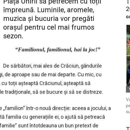
Piața Unirii să petrecem cu toții
T
2
împreună. Luminile, aromele,
muzica și bucuria vor pregăti
G
orașul pentru cel mai frumos
sezon.
“Familionul, familionul, hai la joc!”
De sărbători, mai ales de Crăciun, gândurile
gi, de aproape sau de mai departe. Cu mic, cu
ci, cu toții așteaptă Crăciunul, așteaptă să
e tradiționale, să se bucure și să se distreze.
Va
pe
 „familion” într-o nouă direcție: aceea a jocului, a
su
ă familia cu generațiile ei, o ajută să petreacă
 familie” sunt întotdeauna un bun pretext de
T