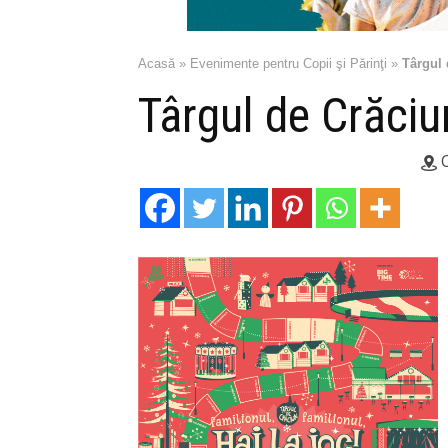
Acasă
»
Evenimente pentru Copii şi Părinţi
»
Târgul 
Târgul de Crăci
C