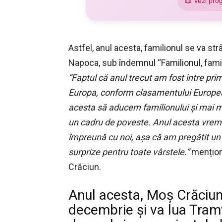
📖 Vezi pro
Astfel, anul acesta, familionul se va str
Napoca, sub îndemnul “Familionul, familio
“Faptul că anul trecut am fost între pr
Europa, conform clasamentului Europea
acesta să aducem familionului și mai mul
un cadru de poveste. Anul acesta vrem s
împreună cu noi, așa că am pregătit un
surprize pentru toate vârstele.”
mențione
Crăciun.
Anul acesta, Moș Crăciun 
decembrie și va lua Tramv