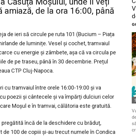
la Căsuța Moșului, unde îl veți
C
V
ă amiază, de la ora 16:00, până
d
G
ja de ieri să circule pe ruta 101 (Bucium – Piața
ghirlande de luminițe. Vesel și cochet, tramvaiul
ncarce cu energie și zâmbete, așa că va circula pe
ațiile de pe traseu, până în 30 decembrie. Prețul
ețeaua CTP Cluj-Napoca.
i cu tramvaiul între orele 16:00-19:00 și va
cu poezii și cântecele și va împărți dulciuri celor
 care Moșul e în tramvai, călătoria este gratuită.
Va
de
e pregătită încă de la deschidere cu brăduț,
să
cr
lt de 100 de copiii și-au trecut numele în Condica