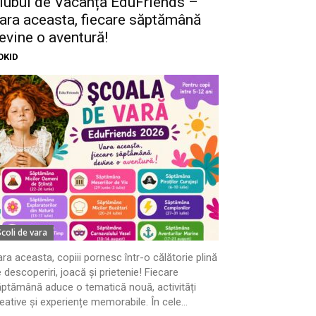
lubul de Vacanță EduFriends –
ara aceasta, fiecare săptămână
evine o aventură!
OKID
Scoli de vara
ra aceasta, copiii pornesc într-o călătorie plină
 descoperiri, joacă și prietenie! Fiecare
ptămână aduce o tematică nouă, activități
eative și experiențe memorabile. În cele...