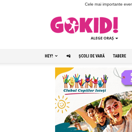
Cele mai importante evenim
ALEGE ORAȘ
HEY!
📲
ŞCOLI DE VARĂ
TABERE