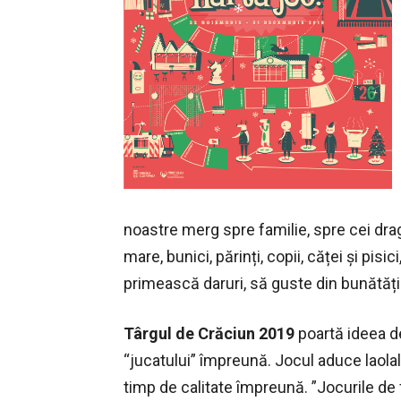
noastre merg spre familie, spre cei dra
mare, bunici, părinți, copii, căței și pisi
primească daruri, să guste din bunătățil
Târgul de Crăciun 2019
poartă ideea de
“jucatului” împreună. Jocul aduce laolalt
timp de calitate împreună. ”Jocurile de