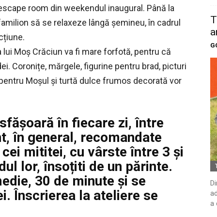
ip escape room din weekendul inaugural. Până la
T
i familion să se relaxeze lângă șemineu, în cadrul
a
cțiune.
G
 lui Moș Crăciun va fi mare forfotă, pentru că
ei. Coronițe, mărgele, figurine pentru brad, picturi
ri pentru Moșul și turtă dulce frumos decorată vor
sfășoară în fiecare zi, între
nt, în general, recomandate
 cei mititei, cu vârste între 3 și
dul lor, însoțiti de un părinte.
medie, 30 de minute și se
Di
ei. Înscrierea la ateliere se
ad
a 