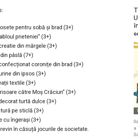
T
s:
U
î
șosete pentru sobă și brad (3+)
G
bloul prieteniei” (3+)
creatie din mărgele (3+)
 din pâslă (7+)
confecționat coronițe din brad (3+)
urine din ipsos (3+)
ții textile (3+)
risoare către Moș Crăciun” (3+)
decorat turtă dulce (3+)
tură pe sticlă (3+)
e cu îngerași (3+)
Re
a 
, revin în căsuță jocurile de societate.
So