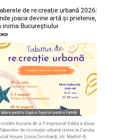
aberele de re:creație urbană 2026:
nde joaca devine artă și prietenie,
n inima Bucureștiului
OKID
Tabere pentru Copii si Sejururi pentru Familii
:creăm bucuria de a fi împreună! Ediția a doua
Taberelor de re:creație urbană revine la Carolia
cial House (zona Dorobanți, str. Madrid 4)....