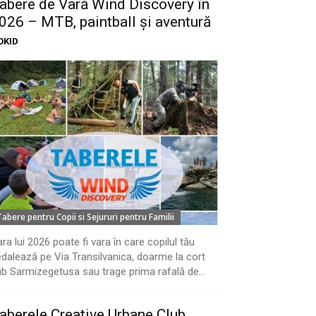
abere de Vară Wind Discovery în
026 – MTB, paintball și aventură
OKID
Tabere pentru Copii si Sejururi pentru Familii
ra lui 2026 poate fi vara în care copilul tău
dalează pe Via Transilvanica, doarme la cort
b Sarmizegetusa sau trage prima rafală de...
aberele Creative Urbane Club