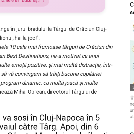
gramele din București →
C
G
ânge în jurul bradului la Târgul de Crăciun Cluj-
nul, hai la joc!”.
imele 10 cele mai frumoase târguri de Crăciun din
n Best Destinations, ne-a motivat ca anul
te emoții pozitive, și mai multă distracție, într-
ă vă convingem să trăiți bucuria copilăriei
 program dinamic, cu multă joacă și multe
ază Mihai Oprean, directorul Târgului de
🌞
ne
ur
va sosi în Cluj-Napoca în 5
at
aiul către Târg. Apoi, din 6