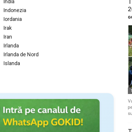
T
India
2
Indonezia
G
Iordania
Irak
Iran
Irlanda
Irlanda de Nord
Islanda
Va
pe
su
T