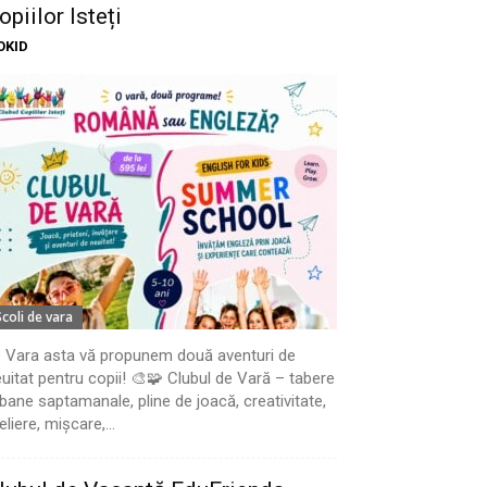
opiilor Isteți
OKID
Scoli de vara
 Vara asta vă propunem două aventuri de
uitat pentru copii! 🎨🧩 Clubul de Vară – tabere
bane saptamanale, pline de joacă, creativitate,
eliere, mișcare,...