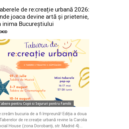
aberele de re:creație urbană 2026:
nde joaca devine artă și prietenie,
n inima Bucureștiului
OKID
Tabere pentru Copii si Sejururi pentru Familii
:creăm bucuria de a fi împreună! Ediția a doua
Taberelor de re:creație urbană revine la Carolia
cial House (zona Dorobanți, str. Madrid 4)....