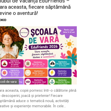
lubul de Vacanță EduFriends –
ara aceasta, fiecare săptămână
evine o aventură!
OKID
Scoli de vara
ra aceasta, copiii pornesc într-o călătorie plină
 descoperiri, joacă și prietenie! Fiecare
ptămână aduce o tematică nouă, activități
eative și experiențe memorabile. În cele...