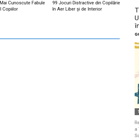
 Mai Cunoscute Fabule
99 Jocuri Distractive din Copilărie
l Copiilor
în Aer Liber şi de Interior
T
U
î
G
Re
a 
So