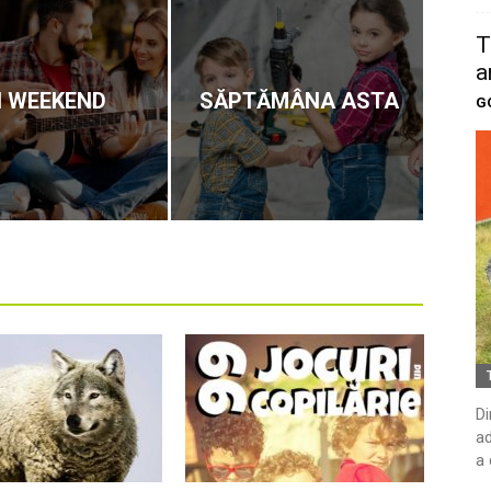
T
a
N WEEKEND
SĂPTĂMÂNA ASTA
G
Di
ad
a 