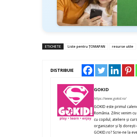
ETICHETE
Liste pentru ȚOMAPAN
resurse utile
DISTRIBUIE
GOKID
https://www.gokid.ro/
GOKID este primul calenda
România. Zilnic venim cu 
cu copilul, ateliere şi cur
organizator şi îţi doreşt
GOKID.ro? Scrie-ne la ev