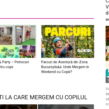
C
V
d
G
& Party – Petreceri
Parcuri de Aventură din Zona
tru copii
Bucureştiului. Unde Mergem în
Weekend cu Copiii?
Va
de
TI LA CARE MERGEM CU COPILUL
să
cr