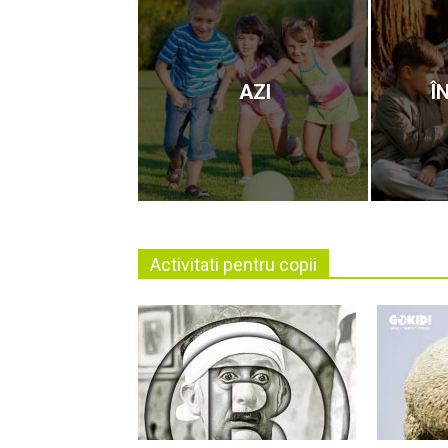
AZI
Î
Activitati pentru copii