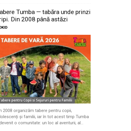
abere Tumba — tabăra unde prinzi
ripi. Din 2008 până astăzi
OKID
Tabere pentru Copii si Sejururi pentru Familii
n 2008 organizăm tabere pentru copii,
olescenți și familii, iar în tot acest timp Tumba
devenit o comunitate: un loc al aventurii, al...