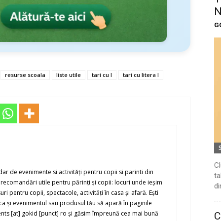
N
G
resurse scoala
liste utile
tari cu I
tari cu litera I
Cl
r de evenimente si activităţi pentru copii si parinti din
ta
recomandări utile pentru părinţi şi copii: locuri unde ieşim
di
suri pentru copii, spectacole, activităţi în casa şi afară. Eşti
i ca şi evenimentul sau produsul tău să apară în paginile
ents [at] gokid [punct] ro şi găsim împreună cea mai bună
C