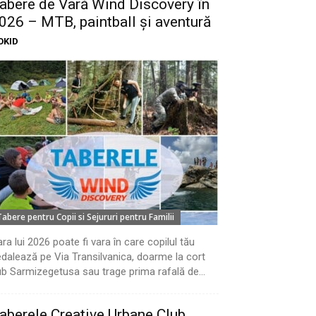
abere de Vară Wind Discovery în
026 – MTB, paintball și aventură
OKID
Tabere pentru Copii si Sejururi pentru Familii
ra lui 2026 poate fi vara în care copilul tău
dalează pe Via Transilvanica, doarme la cort
b Sarmizegetusa sau trage prima rafală de...
aberele Creative Urbane Club