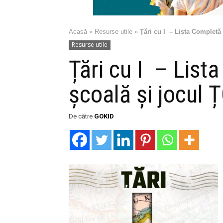
Acasă
»
Resurse utile
»
Țări cu I – Lista Complet
Resurse utile
Țări cu I – List
școală și jocu
De către
GOKID