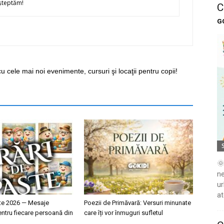
şteptăm!
C
G
cu cele mai noi evenimente, cursuri şi locaţii pentru copii!
🌞
ne
ur
at
ște 2026 — Mesaje
Poezii de Primăvară: Versuri minunate
ntru fiecare persoană din
care îți vor înmuguri sufletul